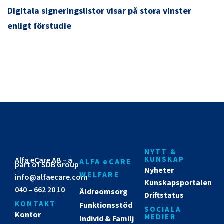
Digitala signeringslistor visar på stora vinster
enligt förstudie
NYTT &
KUNSKAP
Alfa eCare AB – a
ALFA eCARE
part of SDB Group
Nyheter
WELFARE
info@alfaecare.com
Kunskapsportalen
040 – 662 20 10
Äldreomsorg
Driftstatus
KONTAKT
Funktionsstöd
SOCIALA
Kontor
MEDIER
Individ & Familj