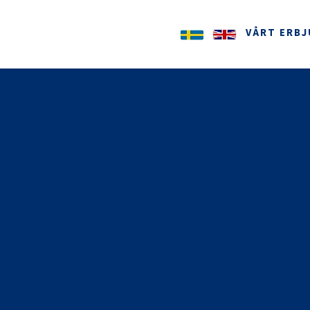
VÅRT ERB
Sy
Planering
Användarvänlig planeringsmodul för vård och omsorg.
PARTNERSKAP
ARBETA HOS OSS
Myndighet
Ta
Heltäckande verksamhetssystem för socialtjänstens
myndighetsutövning,
Arbete & Kompetens
Enkel och strukturerad journalföring.
A