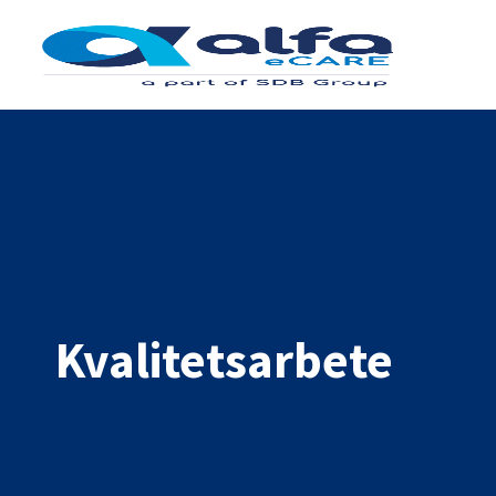
Alfa eCare Welfare moduler
Dokumentation
Enkel och strukturerad journalföring för utförare.
OM OSS
Signering
Säker digital signering av insatser och läkemedel.
Kvalitetsarbete
Assistans
Komplett modul för personlig assistans.