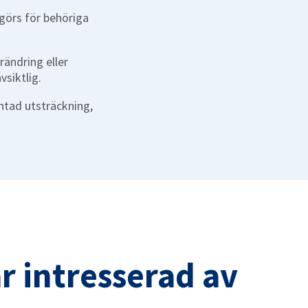
ggörs för behöriga
ändring eller
vsiktlig.
äntad utsträckning,
r intresserad av