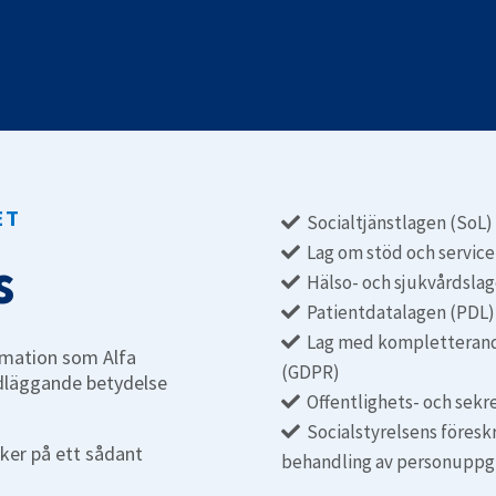
Avvikelsehantering
Rapportera, hantera och följa upp avvikelser.
ET
Socialtjänstlagen (SoL)
Lag om stöd och service 
s
Hälso- och sjukvårdsla
Patientdatalagen (PDL)
Lag med kompletterande
rmation som Alfa
(GDPR)
ndläggande betydelse
Offentlighets- och sekr
Socialstyrelsens föreskr
sker på ett sådant
behandling av personuppgif