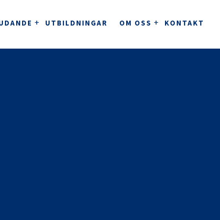
JUDANDE
UTBILDNINGAR
OM OSS
KONTAKT
stem för kliniker
ClinicBuddy
Journalsystem för kliniker.
KVALITETSARBETE
ndvård och tandteknik
Clinics
Ett komplett molnbaserat tandvårdssystem.
utomation