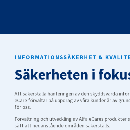
Arbete & Praktik
Hantera lovjobb och lovpraktik.
LowCode
Bygg e-tjänster utan kod.
INFORMATIONSSÄKERHET & KVALIT
Säkerheten i foku
Att säkerställa hanteringen av den skyddsvärda info
eCare förvaltar på uppdrag av våra kunder är av gru
för oss.
Förvaltning och utveckling av Alfa eCares produkter 
sätt att nedanstående områden säkerställs.