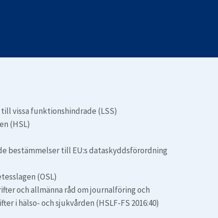
Automation
Robotisk automationslösning med RPA / RDA
till vissa funktionshindrade (LSS)
gen (HSL)
 bestämmelser till EU:s dataskyddsförordning
etesslagen (OSL)
ifter och allmänna råd om journalföring och
ter i hälso- och sjukvården (HSLF-FS 2016:40)