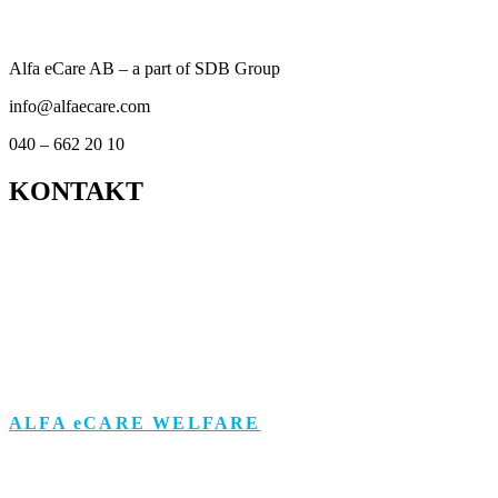
Alfa eCare AB – a part of SDB Group
info@alfaecare.com
040 – 662 20 10
KONTAKT
Kontor
Support
Om personuppgifts­behandling och cookies
Visselblåsarfunktion
ALFA eCARE WELFARE
Äldreomsorg