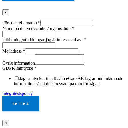
×
För- och efternamn
*
Namn på din verksamhet/organisation
*
Utbildning/utbildningar jag är intresserad av:
*
Mejladress
*
Övrig information
GDPR-samtycke
*
Jag samtycker till att Alfa eCare AB lagrar min inlämnade
information så att de kan svara på min förfrågan.
Integritestspolicy
SKICKA
×