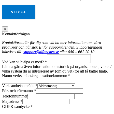
SKICKA
×
Kontaktförfrågan
Kontaktformulär för dig som vill ha mer information om våra
produkter och tjänster. Ej för supportärenden. Supportärenden
hänvisas till:
support@alfaecare.se
eller 040 – 662 20 10
Vad kan vi hjälpa er med?
*
Lämna gärna även information om storlek på organisationen, vilket /
vilka system du är intresserad av (om du vet) för att få bättre hjälp.
Namn verksamhet/organisation/kommun
*
Verksamhetsområde
*
För- och efternamn
*
Telefonnummer
Mejladress
*
GDPR-samtycke
*