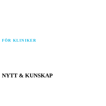
Funktionsstöd
Individ & Familj
Personlig assistans
Arbetsmarknad
FÖR KLINIKER
Rehab/psykologi
Tandvård/Tandteknik
ASIH/Sjukvård
NYTT & KUNSKAP
Nyheter
Kunskapsportalen
Driftstatus