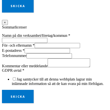
SKICKA
×
Sommarlicenser
Namn på din verksamhet/företag/kommun
*
För- och efternamn
*
E-postadress
*
Telefonnummer
Kommentar eller meddelande
GDPR-avtal
*
Jag samtycker till att denna webbplats lagrar min
inlämnade information så att de kan svara på min förfrågan.
SKICKA