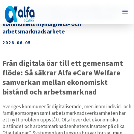
Från digitala öar till ett sammanhållet flöde: Så
skapar Alfa eCare Welfare tid och säkerhet i
kommunens myndighets- och
arbetsmarknadsarbete
2026-06-05
Från digitala öar till ett gemensamt
flöde: Så säkrar Alfa eCare Welfare
samverkan mellan ekonomiskt
bistånd och arbetsmarknad
Sveriges kommuner är digitaliserade, men inom individ- och
familjeomsorgen samt arbetsmarknadsverksamheten har
ett nytt problem uppstått. Ofta lever det ekonomiska
biståndet och arbetsmarknadsenhetens insatser på olika
”digitala öar”. Systemen kan fungera bra var för sig, men