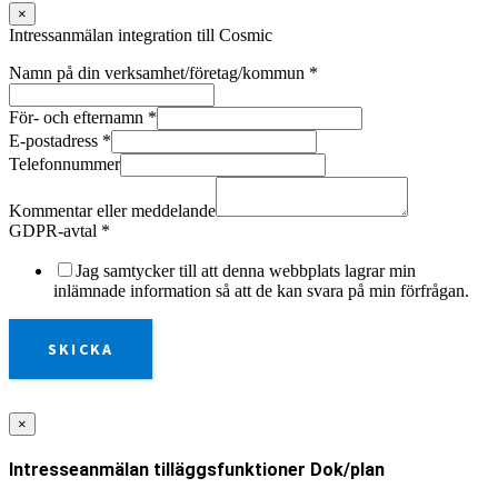
×
Intressanmälan integration till Cosmic
Namn på din verksamhet/företag/kommun
*
För- och efternamn
*
E-postadress
*
Telefonnummer
Kommentar eller meddelande
GDPR-avtal
*
Jag samtycker till att denna webbplats lagrar min
inlämnade information så att de kan svara på min förfrågan.
SKICKA
×
Intresseanmälan tilläggsfunktioner Dok/plan