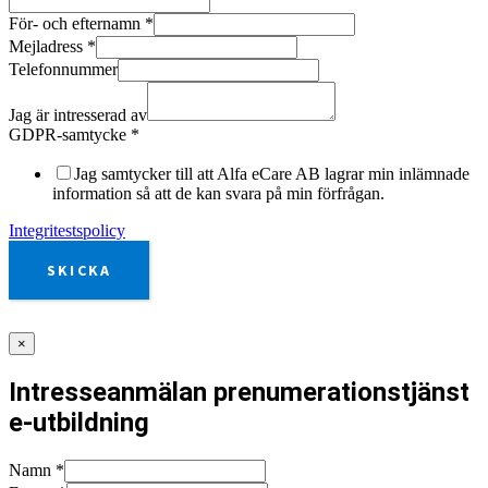
För- och efternamn
*
Mejladress
*
Telefonnummer
Jag är intresserad av
GDPR-samtycke
*
Jag samtycker till att Alfa eCare AB lagrar min inlämnade
information så att de kan svara på min förfrågan.
Integritestspolicy
SKICKA
×
Intresseanmälan prenumerationstjänst
e-utbildning
Namn
*