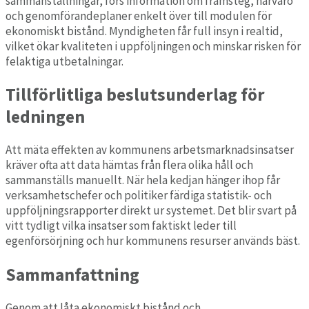
sammanställningar, förs information om framsteg, närvaro
och genomförandeplaner enkelt över till modulen för
ekonomiskt bistånd. Myndigheten får full insyn i realtid,
vilket ökar kvaliteten i uppföljningen och minskar risken för
felaktiga utbetalningar.
Tillförlitliga beslutsunderlag för
ledningen
Att mäta effekten av kommunens arbetsmarknadsinsatser
kräver ofta att data hämtas från flera olika håll och
sammanställs manuellt. När hela kedjan hänger ihop får
verksamhetschefer och politiker färdiga statistik- och
uppföljningsrapporter direkt ur systemet. Det blir svart på
vitt tydligt vilka insatser som faktiskt leder till
egenförsörjning och hur kommunens resurser används bäst.
Sammanfattning
Genom att låta ekonomiskt bistånd och