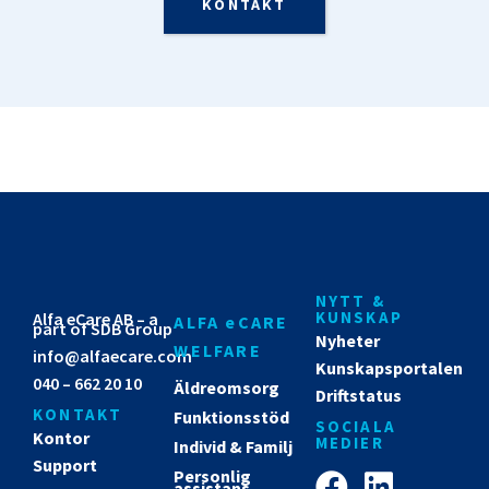
KONTAKT
NYTT &
KUNSKAP
Alfa eCare AB – a
ALFA eCARE
part of SDB Group
Nyheter
WELFARE
info@alfaecare.com
Kunskapsportalen
040 – 662 20 10
Äldreomsorg
Driftstatus
KONTAKT
Funktionsstöd
SOCIALA
Kontor
MEDIER
Individ & Familj
Support
Personlig
assistans