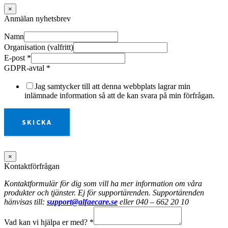
×
Anmälan nyhetsbrev
Namn
Organisation (valfritt)
E-post
*
GDPR-avtal
*
Jag samtycker till att denna webbplats lagrar min
inlämnade information så att de kan svara på min förfrågan.
SKICKA
×
Kontaktförfrågan
Kontaktformulär för dig som vill ha mer information om våra
produkter och tjänster. Ej för supportärenden. Supportärenden
hänvisas till:
support@alfaecare.se
eller 040 – 662 20 10
Vad kan vi hjälpa er med?
*