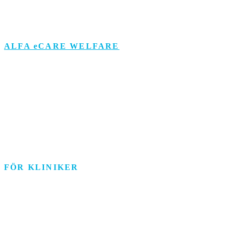
Visselblåsarfunktion
ALFA eCARE WELFARE
Äldreomsorg
Funktionsstöd
Individ & Familj
Personlig assistans
Arbetsmarknad
FÖR KLINIKER
Rehab/psykologi
Tandvård/Tandteknik
ASIH/Sjukvård