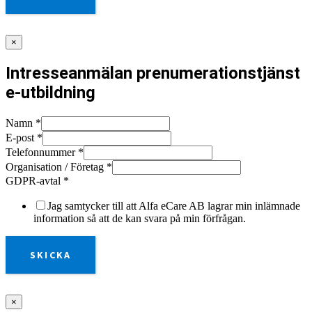
×
Intresseanmälan prenumerationstjänst
e-utbildning
Namn
*
E-post
*
Telefonnummer
*
Organisation / Företag
*
GDPR-avtal
*
Jag samtycker till att Alfa eCare AB lagrar min inlämnade
information så att de kan svara på min förfrågan.
SKICKA
×