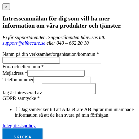
×
Intresseanmälan för dig som vill ha mer
information om våra produkter och tjänster.
Ej för supportärenden. Supportärenden hänvisas till:
support@alfaecare.se
eller 040 – 662 20 10
Namn på din verksamhet/organisation/kommun
*
För- och efternamn
*
Mejladress
*
Telefonnummer
Jag är intresserad av
GDPR-samtycke
*
Jag samtycker till att Alfa eCare AB lagrar min inlämnade
information så att de kan svara på min förfrågan.
Integritestspolicy
SKICKA