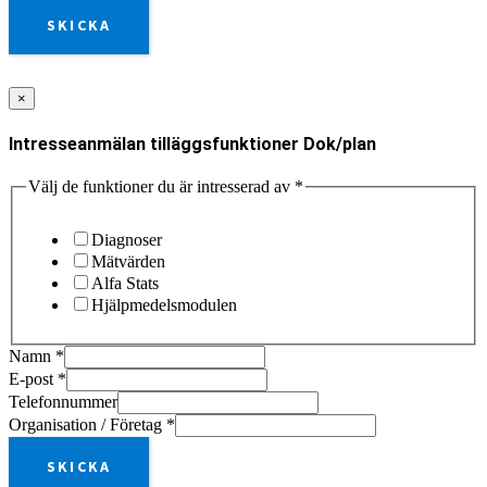
SKICKA
×
Intresseanmälan tilläggsfunktioner Dok/plan
Välj de funktioner du är intresserad av
*
Diagnoser
Mätvärden
Alfa Stats
Hjälpmedelsmodulen
Namn
*
E-post
*
Telefonnummer
Organisation / Företag
*
SKICKA