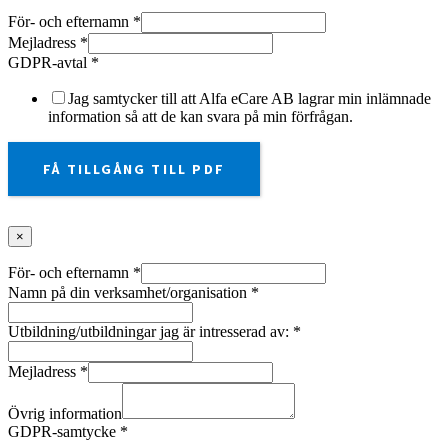
För- och efternamn
*
Mejladress
*
GDPR-avtal
*
Jag samtycker till att Alfa eCare AB lagrar min inlämnade
information så att de kan svara på min förfrågan.
FÅ TILLGÅNG TILL PDF
×
För- och efternamn
*
Namn på din verksamhet/organisation
*
Utbildning/utbildningar jag är intresserad av:
*
Mejladress
*
Övrig information
GDPR-samtycke
*