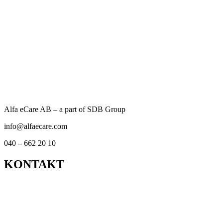
GDPR-samtycke
*
Jag samtycker till att Alfa eCare AB lagrar min
inlämnade information så att de kan svara på min
förfrågan.
Integritetspolicy
SKICKA
Alfa eCare AB – a part of SDB Group
info@alfaecare.com
040 – 662 20 10
KONTAKT
Kontor
Support
Om personuppgifts­behandling och cookies