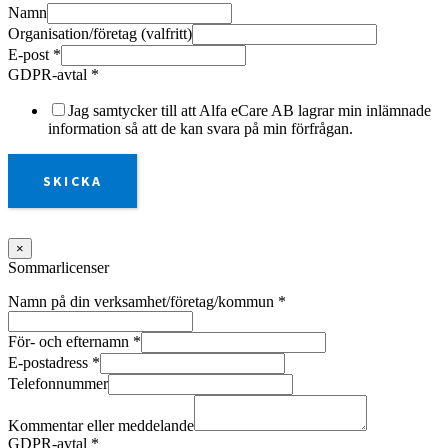
Namn
Organisation/företag (valfritt)
E-post
*
GDPR-avtal
*
Jag samtycker till att Alfa eCare AB lagrar min inlämnade
information så att de kan svara på min förfrågan.
SKICKA
×
Sommarlicenser
Namn på din verksamhet/företag/kommun
*
För- och efternamn
*
E-postadress
*
Telefonnummer
Kommentar eller meddelande
GDPR-avtal
*