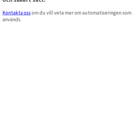
Kontakta oss
om du vill veta mer om automatiseringen som
används.
Alfa eCare Automation
Intresseanmälan
Du får en personlig kontakt från Alfa eCare som hjälper dig
att svara på
frågor
om modulen eller så bokar du en
demo
för ditt verksamhetsområde.
Namn på din verksamhet/företag
*
För- och efternamn
*
E-postadress
*
Telefon
Kommentar