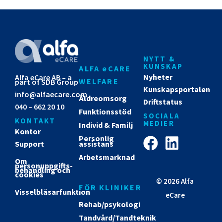
NYTT &
KUNSKAP
ALFA eCARE
Nyheter
Alfa eCare AB – a
WELFARE
part of SDB Group
Kunskapsportalen
info@alfaecare.com
Äldreomsorg
Driftstatus
040 – 662 20 10
Funktionsstöd
SOCIALA
KONTAKT
MEDIER
Individ & Familj
Kontor
Personlig
Support
assistans
Arbetsmarknad
Om
personuppgifts­
behandling och
cookies
© 2026 Alfa
FÖR KLINIKER
Visselblåsarfunktion
eCare
Rehab/psykologi
Tandvård/Tandteknik