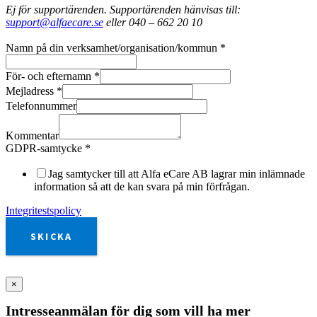
Ej för supportärenden. Supportärenden hänvisas till:
support@alfaecare.se
eller 040 – 662 20 10
Namn på din verksamhet/organisation/kommun
*
För- och efternamn
*
Mejladress
*
Telefonnummer
Kommentar
GDPR-samtycke
*
Jag samtycker till att Alfa eCare AB lagrar min inlämnade
information så att de kan svara på min förfrågan.
Integritestspolicy
SKICKA
×
Intresseanmälan för dig som vill ha mer