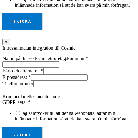
inlämnade information så att de kan svara på min förfrågan.
SKICKA
×
Intressanmälan integration till Cosmic
Namn på din verksamhet/företag/kommun
*
För- och efternamn
*
E-postadress
*
Telefonnummer
Kommentar eller meddelande
GDPR-avtal
*
Jag samtycker till att denna webbplats lagrar min
inlämnade information så att de kan svara på min förfrågan.
SKICKA