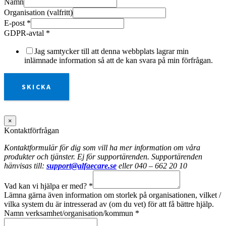
Namn
Organisation (valfritt)
E-post
*
GDPR-avtal
*
Jag samtycker till att denna webbplats lagrar min
inlämnade information så att de kan svara på min förfrågan.
SKICKA
×
Kontaktförfrågan
Kontaktformulär för dig som vill ha mer information om våra
produkter och tjänster. Ej för supportärenden. Supportärenden
hänvisas till:
support@alfaecare.se
eller 040 – 662 20 10
Vad kan vi hjälpa er med?
*
Lämna gärna även information om storlek på organisationen, vilket /
vilka system du är intresserad av (om du vet) för att få bättre hjälp.
Namn verksamhet/organisation/kommun
*