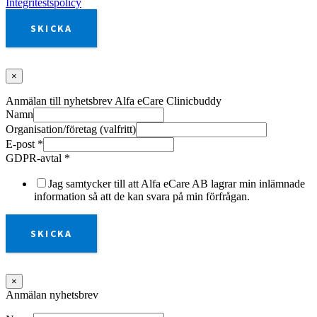
Integritestspolicy
SKICKA
×
Anmälan till nyhetsbrev Alfa eCare Clinicbuddy
Namn
Organisation/företag (valfritt)
E-post
*
GDPR-avtal
*
Jag samtycker till att Alfa eCare AB lagrar min inlämnade
information så att de kan svara på min förfrågan.
SKICKA
×
Anmälan nyhetsbrev