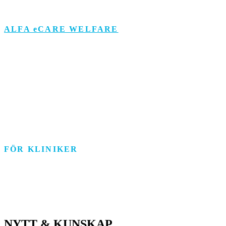
ALFA eCARE WELFARE
Äldreomsorg
Funktionsstöd
Individ & Familj
Personlig assistans
Arbetsmarknad
FÖR KLINIKER
Rehab/psykologi
Tandvård/Tandteknik
ASIH/Sjukvård
NYTT & KUNSKAP