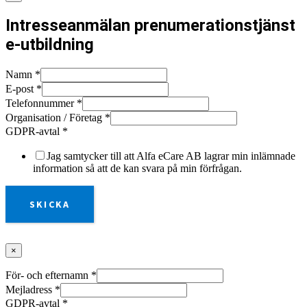
Intresseanmälan prenumerationstjänst
e-utbildning
Namn
*
E-post
*
Telefonnummer
*
Organisation / Företag
*
GDPR-avtal
*
Jag samtycker till att Alfa eCare AB lagrar min inlämnade
information så att de kan svara på min förfrågan.
SKICKA
×
För- och efternamn
*
Mejladress
*
GDPR-avtal
*