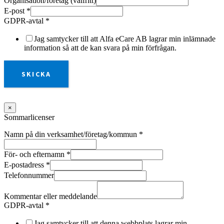
Organisation/företag (valfritt)
E-post
*
GDPR-avtal
*
Jag samtycker till att Alfa eCare AB lagrar min inlämnade
information så att de kan svara på min förfrågan.
SKICKA
×
Sommarlicenser
Namn på din verksamhet/företag/kommun
*
För- och efternamn
*
E-postadress
*
Telefonnummer
Kommentar eller meddelande
GDPR-avtal
*
Jag samtycker till att denna webbplats lagrar min