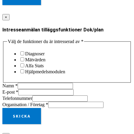
×
Intresseanmälan tilläggsfunktioner Dok/plan
Välj de funktioner du är intresserad av
*
Diagnoser
Mätvärden
Alfa Stats
Hjälpmedelsmodulen
Namn
*
E-post
*
Telefonnummer
Organisation / Företag
*
SKICKA