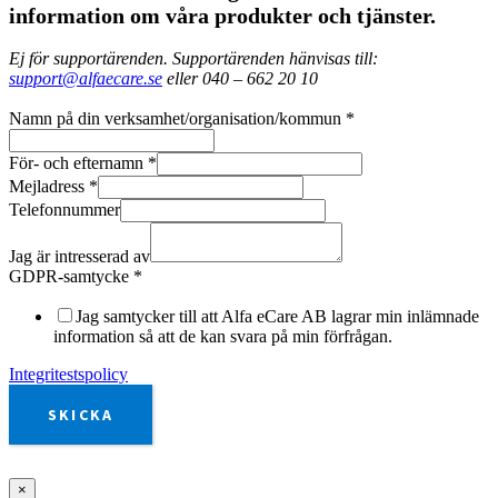
information om våra produkter och tjänster.
Ej för supportärenden. Supportärenden hänvisas till:
support@alfaecare.se
eller 040 – 662 20 10
Namn på din verksamhet/organisation/kommun
*
För- och efternamn
*
Mejladress
*
Telefonnummer
Jag är intresserad av
GDPR-samtycke
*
Jag samtycker till att Alfa eCare AB lagrar min inlämnade
information så att de kan svara på min förfrågan.
Integritestspolicy
SKICKA
×