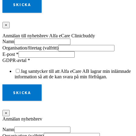
SKICKA
×
Anmälan till nyhetsbrev Alfa eCare Clinicbuddy
Namn
Organisation/företag (valfritt)
E-post
*
GDPR-avtal
*
Jag samtycker till att Alfa eCare AB lagrar min inlämnade
information så att de kan svara på min förfrågan.
SKICKA
×
Anmälan nyhetsbrev
Namn
Organisation (valfritt)