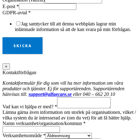
E-post
*
GDPR-avtal
*
Jag samtycker till att denna webbplats lagrar min
inlämnade information så att de kan svara på min förfrågan.
SKICKA
×
Kontaktförfrågan
Kontaktformulär för dig som vill ha mer information om våra
produkter och tjänster. Ej för supportärenden. Supportärenden
hänvisas till:
support@alfaecare.se
eller 040 – 662 20 10
Vad kan vi hjälpa er med?
*
Lämna gärna även information om storlek på organisationen, vilket /
vilka system du är intresserad av (om du vet) för att få bättre hjälp.
Namn verksamhet/organisation/kommun
*
Verksamhetsområde
*