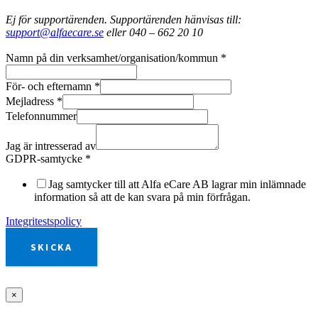
Ej för supportärenden. Supportärenden hänvisas till:
support@alfaecare.se
eller 040 – 662 20 10
Namn på din verksamhet/organisation/kommun
*
För- och efternamn
*
Mejladress
*
Telefonnummer
Jag är intresserad av
GDPR-samtycke
*
Jag samtycker till att Alfa eCare AB lagrar min inlämnade
information så att de kan svara på min förfrågan.
Integritestspolicy
SKICKA
×