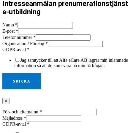
Intresseanmälan prenumerationstjänst
e-utbildning
Namn
*
E-post
*
Telefonnummer
*
Organisation / Företag
*
GDPR-avtal
*
Jag samtycker till att Alfa eCare AB lagrar min inlämnade
information så att de kan svara på min förfrågan.
SKICKA
×
För- och efternamn
*
Mejladress
*
GDPR-avtal
*