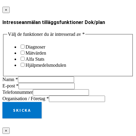
×
Intresseanmälan tilläggsfunktioner Dok/plan
Välj de funktioner du är intresserad av
*
Diagnoser
Mätvärden
Alfa Stats
Hjälpmedelsmodulen
Namn
*
E-post
*
Telefonnummer
Organisation / Företag
*
SKICKA
×