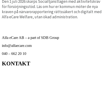
Den 1 juli 2026 skärps Socialtjänstlagen med aktivitetskrav
för försörjningsstöd. Läs om hur er kommun möter de nya
kraven på närvarorapportering rättssäkert och digitalt med
Alfa eCare Welfare, utan ökad administration.
Läs mer
Alfa eCare AB – a part of SDB Group
info@alfaecare.com
040 – 662 20 10
KONTAKT
Kontor
Support
Om personuppgifts­behandling och cookies
Visselblåsarfunktion