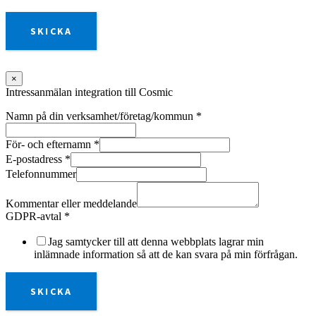
SKICKA
×
Intressanmälan integration till Cosmic
Namn på din verksamhet/företag/kommun
*
För- och efternamn
*
E-postadress
*
Telefonnummer
Kommentar eller meddelande
GDPR-avtal
*
Jag samtycker till att denna webbplats lagrar min
inlämnade information så att de kan svara på min förfrågan.
SKICKA