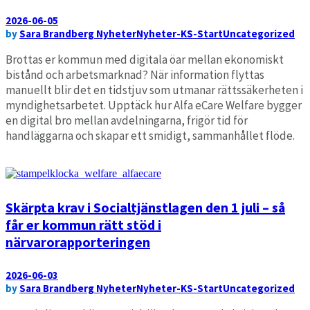
2026-06-05
by
Sara Brandberg
Nyheter
Nyheter-KS-Start
Uncategorized
Brottas er kommun med digitala öar mellan ekonomiskt
bistånd och arbetsmarknad? När information flyttas
manuellt blir det en tidstjuv som utmanar rättssäkerheten i
myndighetsarbetet. Upptäck hur Alfa eCare Welfare bygger
en digital bro mellan avdelningarna, frigör tid för
handläggarna och skapar ett smidigt, sammanhållet flöde.
Läs mer
Skärpta krav i Socialtjänstlagen den 1 juli – så
får er kommun rätt stöd i
närvarorapporteringen
2026-06-03
by
Sara Brandberg
Nyheter
Nyheter-KS-Start
Uncategorized