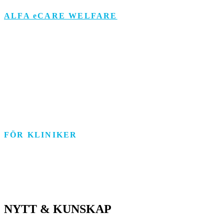
ALFA eCARE WELFARE
Äldreomsorg
Funktionsstöd
Individ & Familj
Personlig assistans
Arbetsmarknad
FÖR KLINIKER
Rehab/psykologi
Tandvård/Tandteknik
ASIH/Sjukvård
NYTT & KUNSKAP