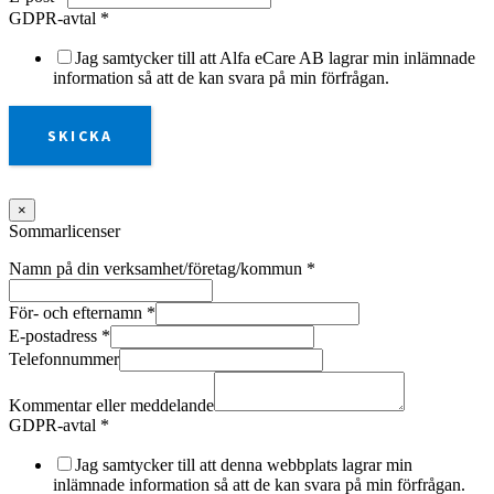
GDPR-avtal
*
Jag samtycker till att Alfa eCare AB lagrar min inlämnade
information så att de kan svara på min förfrågan.
SKICKA
×
Sommarlicenser
Namn på din verksamhet/företag/kommun
*
För- och efternamn
*
E-postadress
*
Telefonnummer
Kommentar eller meddelande
GDPR-avtal
*
Jag samtycker till att denna webbplats lagrar min
inlämnade information så att de kan svara på min förfrågan.