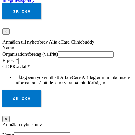
Integritestspolicy
SKICKA
×
Anmälan till nyhetsbrev Alfa eCare Clinicbuddy
Namn
Organisation/företag (valfritt)
E-post
*
GDPR-avtal
*
Jag samtycker till att Alfa eCare AB lagrar min inlämnade
information så att de kan svara på min förfrågan.
SKICKA
×
Anmälan nyhetsbrev