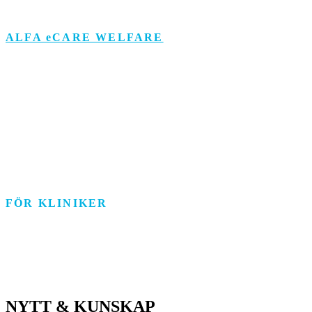
ALFA eCARE WELFARE
Äldreomsorg
Funktionsstöd
Individ & Familj
Personlig assistans
Arbetsmarknad
FÖR KLINIKER
Rehab/psykologi
Tandvård/Tandteknik
ASIH/Sjukvård
NYTT & KUNSKAP