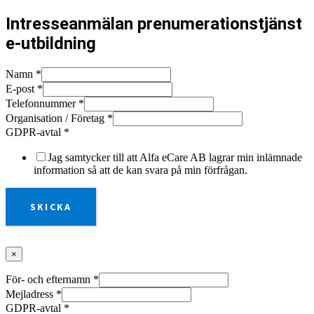
Intresseanmälan prenumerationstjänst
e-utbildning
Namn
*
E-post
*
Telefonnummer
*
Organisation / Företag
*
GDPR-avtal
*
Jag samtycker till att Alfa eCare AB lagrar min inlämnade
information så att de kan svara på min förfrågan.
SKICKA
×
För- och efternamn
*
Mejladress
*
GDPR-avtal
*