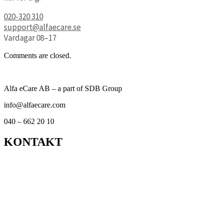
020-320 310
support@alfaecare.se
Vardagar 08–17
Comments are closed.
Alfa eCare AB – a part of SDB Group
info@alfaecare.com
040 – 662 20 10
KONTAKT
Kontor
Support
Om personuppgifts­behandling och cookies
Visselblåsarfunktion