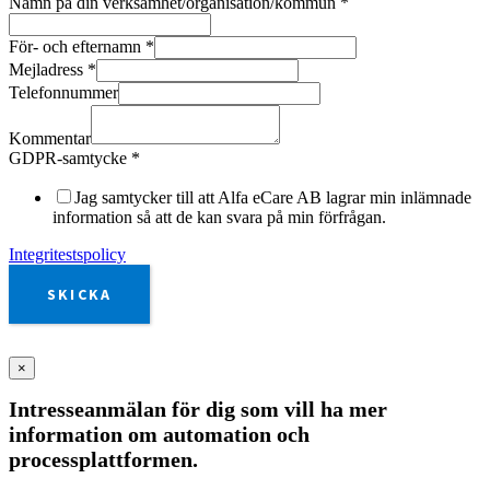
Namn på din verksamhet/organisation/kommun
*
För- och efternamn
*
Mejladress
*
Telefonnummer
Kommentar
GDPR-samtycke
*
Jag samtycker till att Alfa eCare AB lagrar min inlämnade
information så att de kan svara på min förfrågan.
Integritestspolicy
SKICKA
×
Intresseanmälan för dig som vill ha mer
information om automation och
processplattformen.