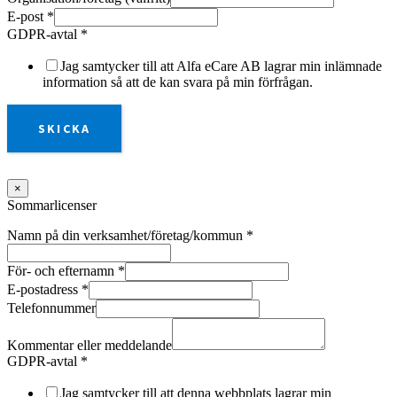
E-post
*
GDPR-avtal
*
Jag samtycker till att Alfa eCare AB lagrar min inlämnade
information så att de kan svara på min förfrågan.
SKICKA
×
Sommarlicenser
Namn på din verksamhet/företag/kommun
*
För- och efternamn
*
E-postadress
*
Telefonnummer
Kommentar eller meddelande
GDPR-avtal
*
Jag samtycker till att denna webbplats lagrar min