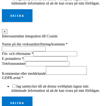
inlämnade information så att de kan svara på min förfrågan.
SKICKA
×
Intressanmälan integration till Cosmic
Namn på din verksamhet/företag/kommun
*
För- och efternamn
*
E-postadress
*
Telefonnummer
Kommentar eller meddelande
GDPR-avtal
*
Jag samtycker till att denna webbplats lagrar min
inlämnade information så att de kan svara på min förfrågan.
SKICKA