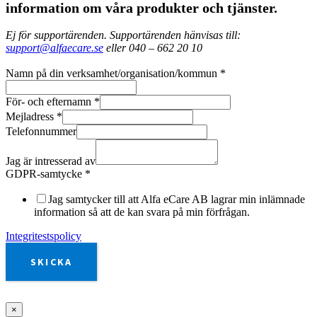
information om våra produkter och tjänster.
Ej för supportärenden. Supportärenden hänvisas till:
support@alfaecare.se
eller 040 – 662 20 10
Namn på din verksamhet/organisation/kommun
*
För- och efternamn
*
Mejladress
*
Telefonnummer
Jag är intresserad av
GDPR-samtycke
*
Jag samtycker till att Alfa eCare AB lagrar min inlämnade
information så att de kan svara på min förfrågan.
Integritestspolicy
SKICKA
×