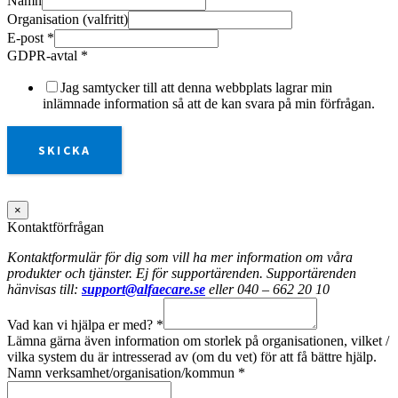
Namn
Organisation (valfritt)
E-post
*
GDPR-avtal
*
Jag samtycker till att denna webbplats lagrar min
inlämnade information så att de kan svara på min förfrågan.
SKICKA
×
Kontaktförfrågan
Kontaktformulär för dig som vill ha mer information om våra
produkter och tjänster. Ej för supportärenden. Supportärenden
hänvisas till:
support@alfaecare.se
eller 040 – 662 20 10
Vad kan vi hjälpa er med?
*
Lämna gärna även information om storlek på organisationen, vilket /
vilka system du är intresserad av (om du vet) för att få bättre hjälp.
Namn verksamhet/organisation/kommun
*