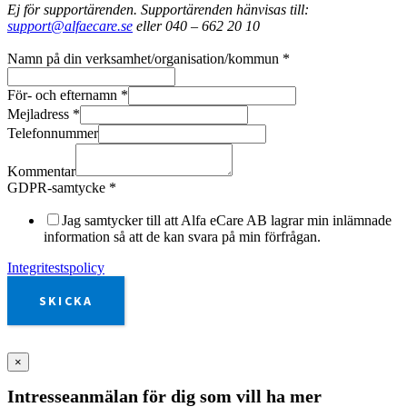
Ej för supportärenden. Supportärenden hänvisas till:
support@alfaecare.se
eller 040 – 662 20 10
Namn på din verksamhet/organisation/kommun
*
För- och efternamn
*
Mejladress
*
Telefonnummer
Kommentar
GDPR-samtycke
*
Jag samtycker till att Alfa eCare AB lagrar min inlämnade
information så att de kan svara på min förfrågan.
Integritestspolicy
SKICKA
×
Intresseanmälan för dig som vill ha mer