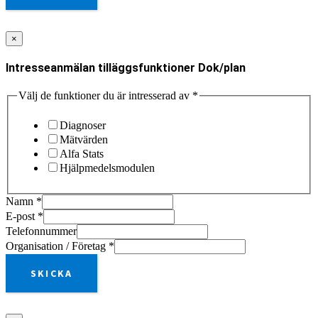
×
Intresseanmälan tilläggsfunktioner Dok/plan
Välj de funktioner du är intresserad av
*
Diagnoser
Mätvärden
Alfa Stats
Hjälpmedelsmodulen
Namn
*
E-post
*
Telefonnummer
Organisation / Företag
*
SKICKA