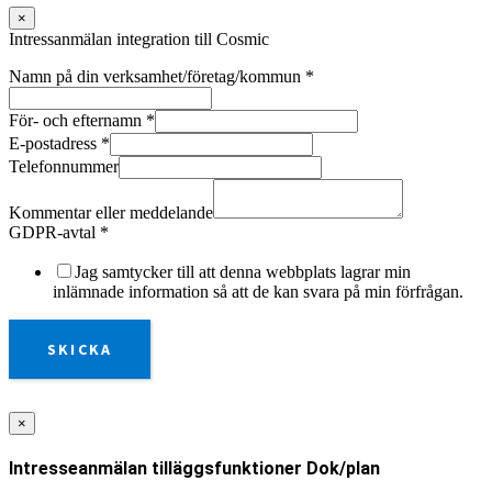
×
Intressanmälan integration till Cosmic
Namn på din verksamhet/företag/kommun
*
För- och efternamn
*
E-postadress
*
Telefonnummer
Kommentar eller meddelande
GDPR-avtal
*
Jag samtycker till att denna webbplats lagrar min
inlämnade information så att de kan svara på min förfrågan.
SKICKA
×
Intresseanmälan tilläggsfunktioner Dok/plan