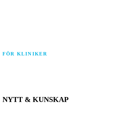
Funktionsstöd
Individ & Familj
Personlig assistans
Arbetsmarknad
FÖR KLINIKER
Rehab/psykologi
Tandvård/Tandteknik
ASIH/Sjukvård
NYTT & KUNSKAP
Nyheter
Kunskapsportalen
Driftstatus