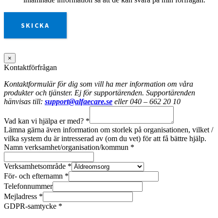
SKICKA
×
Kontaktförfrågan
Kontaktformulär för dig som vill ha mer information om våra
produkter och tjänster. Ej för supportärenden. Supportärenden
hänvisas till:
support@alfaecare.se
eller 040 – 662 20 10
Vad kan vi hjälpa er med?
*
Lämna gärna även information om storlek på organisationen, vilket /
vilka system du är intresserad av (om du vet) för att få bättre hjälp.
Namn verksamhet/organisation/kommun
*
Verksamhetsområde
*
För- och efternamn
*
Telefonnummer
Mejladress
*
GDPR-samtycke
*