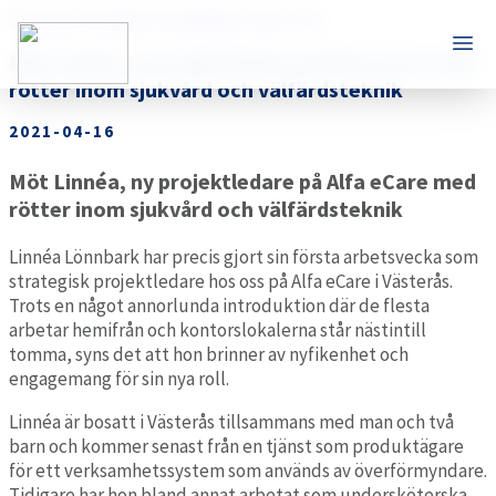
Möt Linnéa, ny projektledare på Alfa eCare med
rötter inom sjukvård och välfärdsteknik
2021-04-16
Möt Linnéa, ny projektledare på Alfa eCare med
rötter inom sjukvård och välfärdsteknik
Linnéa Lönnbark har precis gjort sin första arbetsvecka som
strategisk projektledare hos oss på Alfa eCare i Västerås.
Trots en något annorlunda introduktion där de flesta
arbetar hemifrån och kontorslokalerna står nästintill
tomma, syns det att hon brinner av nyfikenhet och
engagemang för sin nya roll.
Linnéa är bosatt i Västerås tillsammans med man och två
barn och kommer senast från en tjänst som produktägare
för ett verksamhetssystem som används av överförmyndare.
Tidigare har hon bland annat arbetat som undersköterska