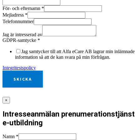
För- och efternamn
*
Mejladress
*
Telefonnummer
Jag är intresserad av
GDPR-samtycke
*
Jag samtycker till att Alfa eCare AB lagrar min inlämnade
information så att de kan svara på min förfrågan.
Integritestspolicy
SKICKA
×
Intresseanmälan prenumerationstjänst
e-utbildning
Namn
*