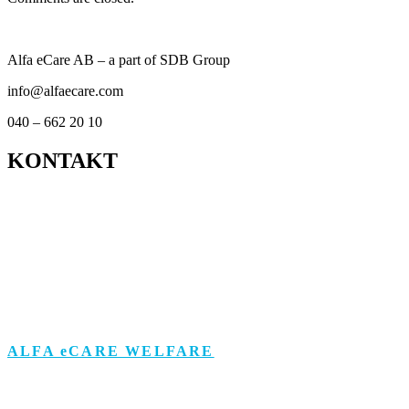
Alfa eCare AB – a part of SDB Group
info@alfaecare.com
040 – 662 20 10
KONTAKT
Kontor
Support
Om personuppgifts­behandling och cookies
Visselblåsarfunktion
ALFA eCARE WELFARE
Äldreomsorg