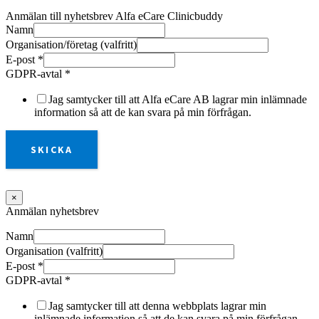
Anmälan till nyhetsbrev Alfa eCare Clinicbuddy
Namn
Organisation/företag (valfritt)
E-post
*
GDPR-avtal
*
Jag samtycker till att Alfa eCare AB lagrar min inlämnade
information så att de kan svara på min förfrågan.
SKICKA
×
Anmälan nyhetsbrev
Namn
Organisation (valfritt)
E-post
*
GDPR-avtal
*
Jag samtycker till att denna webbplats lagrar min
inlämnade information så att de kan svara på min förfrågan.