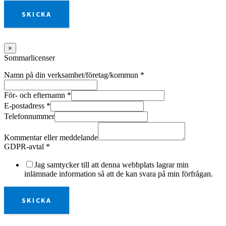
SKICKA
×
Sommarlicenser
Namn på din verksamhet/företag/kommun
*
För- och efternamn
*
E-postadress
*
Telefonnummer
Kommentar eller meddelande
GDPR-avtal
*
Jag samtycker till att denna webbplats lagrar min
inlämnade information så att de kan svara på min förfrågan.
SKICKA