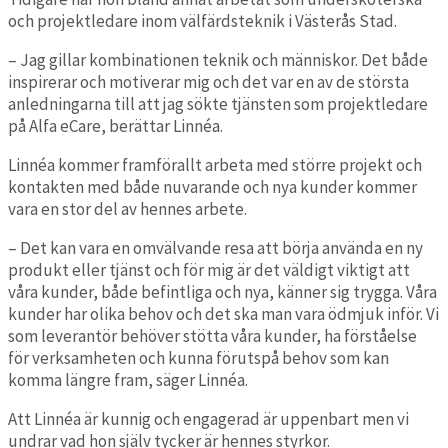
och projektledare inom välfärdsteknik i Västerås Stad.
– Jag gillar kombinationen teknik och människor. Det både
inspirerar och motiverar mig och det var en av de största
anledningarna till att jag sökte tjänsten som projektledare
på Alfa eCare, berättar Linnéa.
Linnéa kommer framförallt arbeta med större projekt och
kontakten med både nuvarande och nya kunder kommer
vara en stor del av hennes arbete.
– Det kan vara en omvälvande resa att börja använda en ny
produkt eller tjänst och för mig är det väldigt viktigt att
våra kunder, både befintliga och nya, känner sig trygga. Våra
kunder har olika behov och det ska man vara ödmjuk inför. Vi
som leverantör behöver stötta våra kunder, ha förståelse
för verksamheten och kunna förutspå behov som kan
komma längre fram, säger Linnéa.
Att Linnéa är kunnig och engagerad är uppenbart men vi
undrar vad hon själv tycker är hennes styrkor.