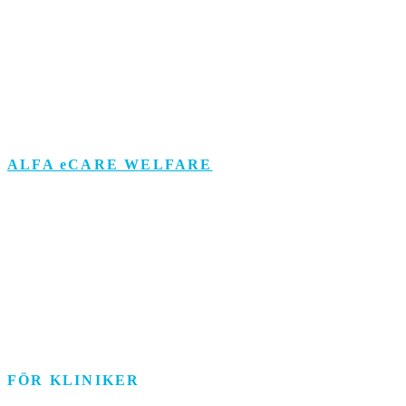
Kontor
Support
Om personuppgifts­behandling och cookies
Visselblåsarfunktion
ALFA eCARE WELFARE
Äldreomsorg
Funktionsstöd
Individ & Familj
Personlig assistans
Arbetsmarknad
FÖR KLINIKER