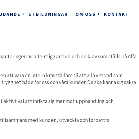
JUDANDE
UTBILDNINGAR
OM OSS
KONTAKT
stem för kliniker
hanteringen av offentliga anbud och de krav som ställs på Alfa
ClinicBuddy
Journalsystem för kliniker.
KVALITETSARBETE
ven att vara en intern kravställare så att alla vet vad som
 trygghet både för oss och våra kunder. De ska känna sig säkra
ndvård och tandteknik
t aktivt val att inrikta sig mer mot upphandling och
Clinics
Ett komplett molnbaserat tandvårdssystem.
, tillsammans med kunden, utveckla och förbättra
utomation