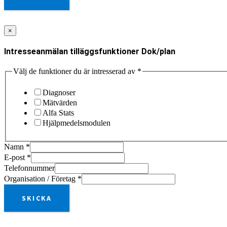
×
Intresseanmälan tilläggsfunktioner Dok/plan
Välj de funktioner du är intresserad av
*
Diagnoser
Mätvärden
Alfa Stats
Hjälpmedelsmodulen
Namn
*
E-post
*
Telefonnummer
Organisation / Företag
*
SKICKA