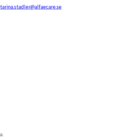
Avvikelsehantering
tarina.stadler@alfaecare.se
Rapportera, hantera och följa upp avvikelser.
a.