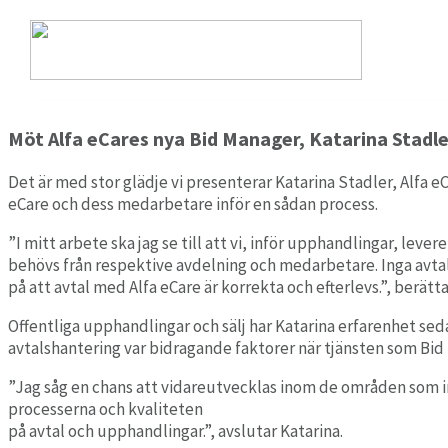
Möt Katarina, ny Bid Manager på Alfa eCare
2022-02-10
Möt Alfa eCares nya Bid Manager, Katarina Stadle
Alfa eCare Welfare moduler
Det är med stor glädje vi presenterar Katarina Stadler, Alfa 
Dokumentation
eCare och dess medarbetare inför en sådan process.
Enkel och strukturerad journalföring för utförare.
OM OSS
”I mitt arbete ska jag se till att vi, inför upphandlingar, lever
behövs från respektive avdelning och medarbetare. Inga avtal 
Signering
på att avtal med Alfa eCare är korrekta och efterlevs.”, berätta
Säker digital signering av insatser och läkemedel.
Offentliga upphandlingar och sälj har Katarina erfarenhet seda
avtalshantering var bidragande faktorer när tjänsten som Bid
Assistans
”Jag såg en chans att vidareutvecklas inom de områden som i
Komplett modul för personlig assistans.
processerna och kvaliteten
på avtal och upphandlingar.”, avslutar Katarina.