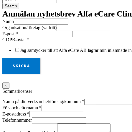
Anmälan nyhetsbrev Alfa eCare Clin
Namn
Organisation/företag (valfritt)
E-post
*
GDPR-avtal
*
Jag samtycker till att Alfa eCare AB lagrar min inlämnade in
SKICKA
×
Sommarlicenser
Namn på din verksamhet/företag/kommun
*
För- och efternamn
*
E-postadress
*
Telefonnummer