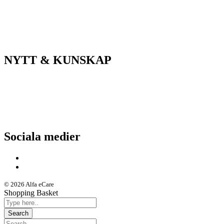
Rehab/psykologi
Tandvård/Tandteknik
ASIH/Sjukvård
NYTT & KUNSKAP
Nyheter
Kunskapsportalen
Driftstatus
Sociala medier
© 2026 Alfa eCare
Shopping Basket