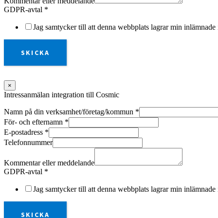
Kommentar eller meddelande
GDPR-avtal
*
Jag samtycker till att denna webbplats lagrar min inlämnade 
SKICKA
×
Intressanmälan integration till Cosmic
Namn på din verksamhet/företag/kommun
*
För- och efternamn
*
E-postadress
*
Telefonnummer
Kommentar eller meddelande
GDPR-avtal
*
Jag samtycker till att denna webbplats lagrar min inlämnade 
SKICKA