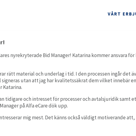
VÅRT ERB
r!
Sy
eCares nyrekryterade Bid Manager! Katarina kommer ansvara för 
Planering
Användarvänlig planeringsmodul för vård och omsorg.
PARTNERSKAP
ARBETA HOS OSS
erar rätt material och underlag i tid. I den processen ingår det ä
signeras utan att jag har kvalitetssäkrat dem vilket innebär en
Myndighet
Ta
r Katarina.
Heltäckande verksamhetssystem för socialtjänstens
myndighetsutövning,
n tidigare och intresset för processer och avtalsjuridik samt et
 Manager på Alfa eCare dök upp.
Arbete & Kompetens
ntresserar mig mest. Det känns också väldigt motiverande att
Enkel och strukturerad journalföring.
A