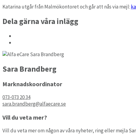
Arbete & Praktik
Katarina utgår från Malmökontoret och går att nås via mejl:
ka
Hantera lovjobb och lovpraktik.
Dela gärna våra inlägg
LowCode
Bygg e-tjänster utan kod.
Sara Brandberg
Marknadskoordinator
073-073 20 34
sara.brandberg@alfaecare.se
Vill du veta mer?
Vill du veta mer om någon av våra nyheter, ring eller mejla Sar