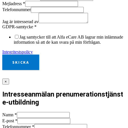
Mejladress
*
Telefonnummer
Jag är intresserad av
GDPR-samtycke
*
Jag samtycker till att Alfa eCare AB lagrar min inlämnade
information så att de kan svara på min förfrågan.
Integritestspolicy
SKICKA
×
Intresseanmälan prenumerationstjänst
e-utbildning
Namn
*
E-post
*
Telefonnummer
*