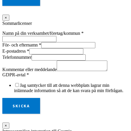
×
Sommarlicenser
Namn på din verksamhet/företag/kommun
*
För- och efternamn
*
E-postadress
*
Telefonnummer
Kommentar eller meddelande
GDPR-avtal
*
Jag samtycker till att denna webbplats lagrar min
inlämnade information så att de kan svara på min förfrågan.
SKICKA
×