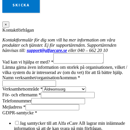
SKICKA
×
Kontaktförfrågan
Kontaktformulär för dig som vill ha mer information om våra
produkter och tjänster. Ej för supportärenden. Supportärenden
hänvisas till:
support@alfaecare.se
eller 040 – 662 20 10
Vad kan vi hjälpa er med?
*
Lämna gärna även information om storlek på organisationen, vilket /
vilka system du är intresserad av (om du vet) för att få bättre hjälp.
Namn verksamhet/organisation/kommun
*
Verksamhetsområde
*
För- och efternamn
*
Telefonnummer
Mejladress
*
GDPR-samtycke
*
Jag samtycker till att Alfa eCare AB lagrar min inlämnade
information så att de kan svara på min förfrågan.