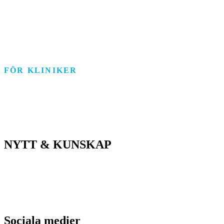
Individ & Familj
Personlig assistans
Arbetsmarknad
FÖR KLINIKER
Rehab/psykologi
Tandvård/Tandteknik
ASIH/Sjukvård
NYTT & KUNSKAP
Nyheter
Kunskapsportalen
Driftstatus
Sociala medier