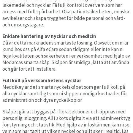
läkemedel och nycklar. Få full kontroll över vem som har
access med full spårbarhet. Öka patientsäkerheten, minska
avvikelser och skapa trygghet för både personal och vård-
och omsorgstagare.
Enklare hantering av nycklar och medicin
Då är detta marknadens smartaste lösning. Oavsett om ni är
kund hos oss på Alfa eCare sedan tidigare eller inte kan ni
höja kvaliteten och säkerheten i er verksamhet med hjälp av
Medarcas smarta skåp. Skåpen är smidiga, lätta att använda
och går fort att installera.
Full koll på verksamhetens nycklar
Meddikey är det smarta nyckelskåpet som ger full koll på
alla nycklar samtidigt som ni slipper onödiga kostnader för
administration och dyra nyckelkopior.
Skåpet går att byggas på i flera sektioner och öppnas med
personlig inloggning. Allt sköts digitalt via ett adminverktyg
för styrning och statistik. Med hjälp av infoskärmen kan ni se
vem som har tagit ut vilken nyckel och allt sker i realtid. Läs