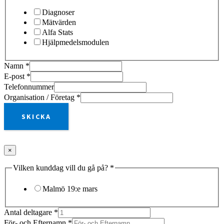
Diagnoser
Mätvärden
Alfa Stats
Hjälpmedelsmodulen
Namn
*
E-post
*
Telefonnummer
Organisation / Företag
*
SKICKA
×
Vilken kunddag vill du gå på?
*
Malmö 19:e mars
Antal deltagare
*
För- och Efternamn
*