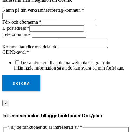
Intressanmälan integration till Cosmic
Namn på din verksamhet/företag/kommun
*
För- och efternamn
*
E-postadress
*
Telefonnummer
Kommentar eller meddelande
GDPR-avtal
*
Jag samtycker till att denna webbplats lagrar min
inlämnade information så att de kan svara på min förfrågan.
SKICKA
×
Intresseanmälan tilläggsfunktioner Dok/plan
Välj de funktioner du är intresserad av
*