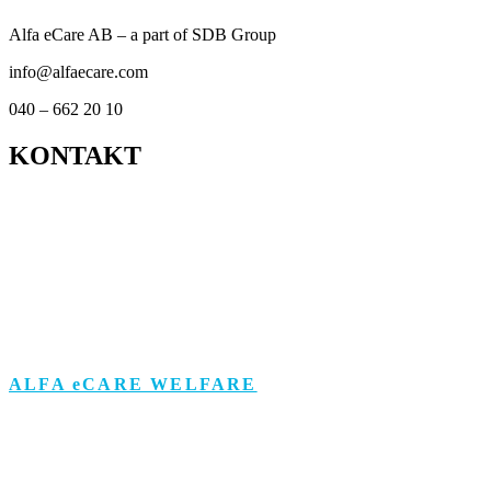
Alfa eCare AB – a part of SDB Group
info@alfaecare.com
040 – 662 20 10
KONTAKT
Kontor
Support
Om personuppgifts­behandling och cookies
Visselblåsarfunktion
ALFA eCARE WELFARE
Äldreomsorg
Funktionsstöd