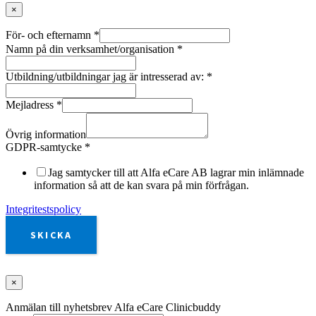
×
För- och efternamn
*
Namn på din verksamhet/organisation
*
Utbildning/utbildningar jag är intresserad av:
*
Mejladress
*
Övrig information
GDPR-samtycke
*
Jag samtycker till att Alfa eCare AB lagrar min inlämnade
information så att de kan svara på min förfrågan.
Integritestspolicy
SKICKA
×
Anmälan till nyhetsbrev Alfa eCare Clinicbuddy