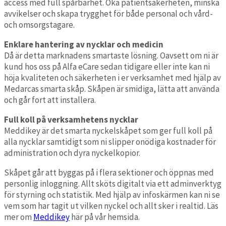
access med full spårbarhet. Öka patientsäkerheten, minska
avvikelser och skapa trygghet för både personal och vård-
och omsorgstagare.
Enklare hantering av nycklar och medicin
Då är detta marknadens smartaste lösning. Oavsett om ni är
kund hos oss på Alfa eCare sedan tidigare eller inte kan ni
höja kvaliteten och säkerheten i er verksamhet med hjälp av
Medarcas smarta skåp. Skåpen är smidiga, lätta att använda
och går fort att installera.
Full koll på verksamhetens nycklar
Meddikey är det smarta nyckelskåpet som ger full koll på
alla nycklar samtidigt som ni slipper onödiga kostnader för
administration och dyra nyckelkopior.
Skåpet går att byggas på i flera sektioner och öppnas med
personlig inloggning. Allt sköts digitalt via ett adminverktyg
för styrning och statistik. Med hjälp av infoskärmen kan ni se
vem som har tagit ut vilken nyckel och allt sker i realtid. Läs
mer om
Meddikey
här på vår hemsida.