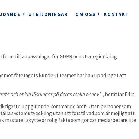
JUDANDE
UTBILDNINGAR
OM OSS
KONTAKT
r
stem för kliniker
tform till anpassningar för GDPR och strategier kring
ClinicBuddy
Journalsystem för kliniker.
KVALITETSARBETE
etar mot företagets kunder. I teamet har han uppdraget att
ndvård och tandteknik
kreta och enkla lösningar på deras reella behov”
, berättar Filip.
Clinics
a viktigaste uppgifter de kommande åren. Utan personer som
Ett komplett molnbaserat tandvårdssystem.
ställa systemutveckling utan att förstå vad som är möjligt att
k mästare i skytte är rolig fakta som gör oss medarbetare lite
utomation