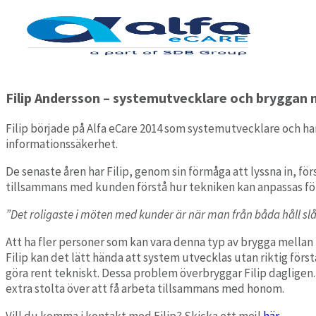
Filip Andersson – systemutvecklare och bryggan
2022-05-17
Filip Andersson – systemutvecklare och bryggan 
Alfa eCare Welfare moduler
Filip började på Alfa eCare 2014 som systemutvecklare och har
Dokumentation
informationssäkerhet.
Enkel och strukturerad journalföring för utförare.
OM OSS
De senaste åren har Filip, genom sin förmåga att lyssna in, fö
tillsammans med kunden förstå hur tekniken kan anpassas för
Signering
Säker digital signering av insatser och läkemedel.
”Det roligaste i möten med kunder är när man från båda håll slå
Att ha fler personer som kan vara denna typ av brygga mella
Filip kan det lätt hända att system utvecklas utan riktig förs
Assistans
göra rent tekniskt. Dessa problem överbryggar Filip dagligen.
Komplett modul för personlig assistans.
extra stolta över att få arbeta tillsammans med honom.
Vill du komma i kontakt med Filip? Skicka ett mejl
här.