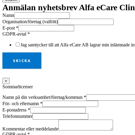
Anmälan nyhetsbrev Alfa eCare Clin
Namn
Organisation/företag (valfritt)
E-post
*
GDPR-avtal
*
Jag samtycker till att Alfa eCare AB lagrar min inlämnade in
SKICKA
×
Sommarlicenser
Namn på din verksamhet/företag/kommun
*
För- och efternamn
*
E-postadress
*
Telefonnummer
Kommentar eller meddelande
GDPR-avtal
*