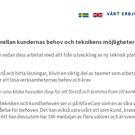
VÅRT ERB
 mellan kundernas behov och teknikens möjlighete
mellan kundernas behov och teknikens möjligheter
Sy
 sedan dess arbetat med allt från utveckling av ny teknisk plat
Planering
Användarvänlig planeringsmodul för vård och omsorg.
PARTNERSKAP
ARBETA HOS OSS
rstå och hitta lösningar, blivit en viktig del av teamet som arb
 att lösa verksamheternas behov och krav.
Myndighet
Ta
Heltäckande verksamhetssystem för socialtjänstens
r sina kloka huvuden ihop för att förstå och komma fram till kon
myndighetsutövning,
n tekniken och kundbehoven ser vi på Alfa eCare som en av vår
tåelse för behoven. Det kan också vara svårt att som kund, krav
Arbete & Kompetens
 Att han dessutom har SM-medaljer av flera valörer och är svens
Enkel och strukturerad journalföring.
A