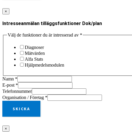
×
Intresseanmälan tilläggsfunktioner Dok/plan
Välj de funktioner du är intresserad av
*
Diagnoser
Mätvärden
Alfa Stats
Hjälpmedelsmodulen
Namn
*
E-post
*
Telefonnummer
Organisation / Företag
*
SKICKA
×