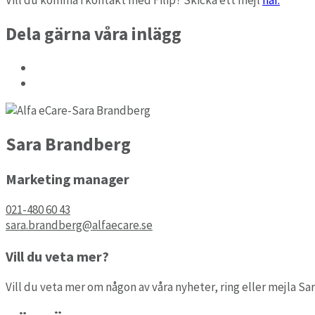
Arbete & Praktik
Hantera lovjobb och lovpraktik.
Dela gärna våra inlägg
LowCode
Bygg e-tjänster utan kod.
Sara Brandberg
Marketing manager
021-480 60 43
sara.brandberg@alfaecare.se
Vill du veta mer?
Vill du veta mer om någon av våra nyheter, ring eller mejla Sar