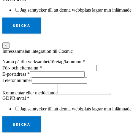
Jag samtycker till att denna webbplats lagrar min inlämnade 
SKICKA
×
Intressanmälan integration till Cosmic
Namn på din verksamhet/företag/kommun
*
För- och efternamn
*
E-postadress
*
Telefonnummer
Kommentar eller meddelande
GDPR-avtal
*
Jag samtycker till att denna webbplats lagrar min inlämnade 
SKICKA