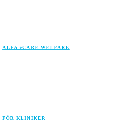
Support
Om personuppgifts­behandling och cookies
Visselblåsarfunktion
ALFA eCARE WELFARE
Äldreomsorg
Funktionsstöd
Individ & Familj
Personlig assistans
Arbetsmarknad
FÖR KLINIKER
Rehab/psykologi