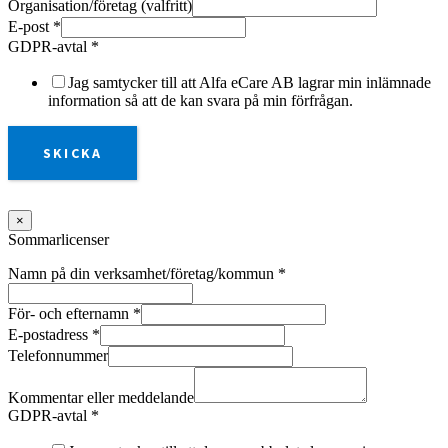
Organisation/företag (valfritt)
E-post
*
GDPR-avtal
*
Jag samtycker till att Alfa eCare AB lagrar min inlämnade
information så att de kan svara på min förfrågan.
SKICKA
×
Sommarlicenser
Namn på din verksamhet/företag/kommun
*
För- och efternamn
*
E-postadress
*
Telefonnummer
Kommentar eller meddelande
GDPR-avtal
*