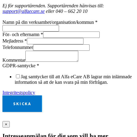
Ej för supportärenden. Supportärenden hänvisas till:
support@alfaecare.se
eller 040 – 662 20 10
Namn på din verksamhet/organisation/kommun
*
För- och efternamn
*
Mejladress
*
Telefonnummer
Kommentar
GDPR-samtycke
*
Jag samtycker till att Alfa eCare AB lagrar min inlämnade
information så att de kan svara på min förfrågan.
Integritestspolicy
SKICKA
×
Intresseanmälan för dig som vill ha mer