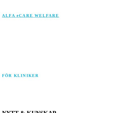
ALFA eCARE WELFARE
Äldreomsorg
Funktionsstöd
Individ & Familj
Personlig assistans
Arbetsmarknad
FÖR KLINIKER
Rehab/psykologi
Tandvård/Tandteknik
ASIH/Sjukvård
NYTT & KUNSKAP