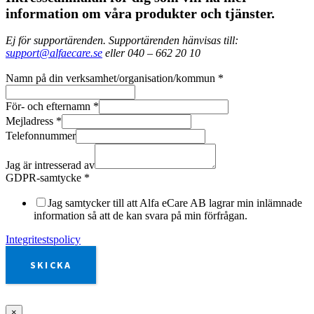
information om våra produkter och tjänster.
Ej för supportärenden. Supportärenden hänvisas till:
support@alfaecare.se
eller 040 – 662 20 10
Namn på din verksamhet/organisation/kommun
*
För- och efternamn
*
Mejladress
*
Telefonnummer
Jag är intresserad av
GDPR-samtycke
*
Jag samtycker till att Alfa eCare AB lagrar min inlämnade
information så att de kan svara på min förfrågan.
Integritestspolicy
SKICKA
×