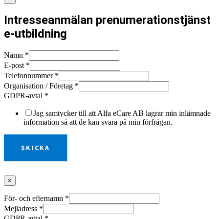
Intresseanmälan prenumerationstjänst
e-utbildning
Namn
*
E-post
*
Telefonnummer
*
Organisation / Företag
*
GDPR-avtal
*
Jag samtycker till att Alfa eCare AB lagrar min inlämnade
information så att de kan svara på min förfrågan.
SKICKA
×
För- och efternamn
*
Mejladress
*
GDPR-avtal
*