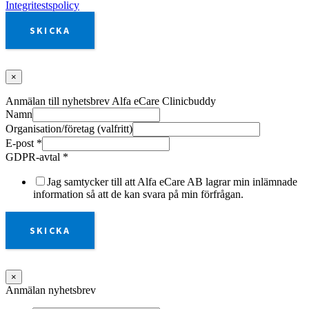
Integritestspolicy
SKICKA
×
Anmälan till nyhetsbrev Alfa eCare Clinicbuddy
Namn
Organisation/företag (valfritt)
E-post
*
GDPR-avtal
*
Jag samtycker till att Alfa eCare AB lagrar min inlämnade
information så att de kan svara på min förfrågan.
SKICKA
×
Anmälan nyhetsbrev