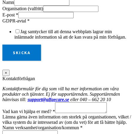
Namn
Organisation (valfritt)
E-post
*
GDPR-avtal
*
Jag samtycker till att denna webbplats lagrar min
inlämnade information så att de kan svara på min förfrågan.
SKICKA
×
Kontaktförfrågan
Kontaktformulär för dig som vill ha mer information om våra
produkter och tjänster. Ej för supportärenden. Supportärenden
hänvisas till:
support@alfaecare.se
eller 040 – 662 20 10
Vad kan vi hjälpa er med?
*
Lämna gärna även information om storlek på organisationen, vilket /
vilka system du är intresserad av (om du vet) för att få bättre hjälp.
Namn verksamhet/organisation/kommun
*