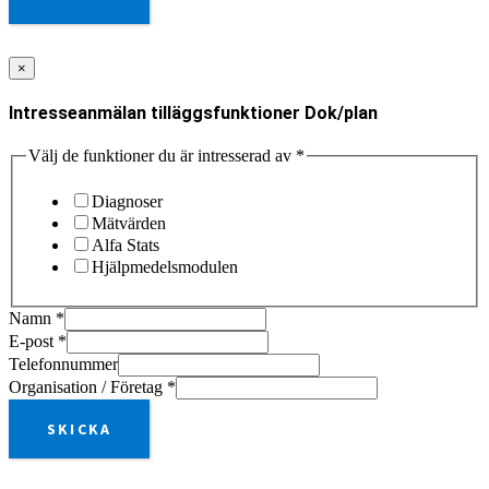
×
Intresseanmälan tilläggsfunktioner Dok/plan
Välj de funktioner du är intresserad av
*
Diagnoser
Mätvärden
Alfa Stats
Hjälpmedelsmodulen
Namn
*
E-post
*
Telefonnummer
Organisation / Företag
*
SKICKA