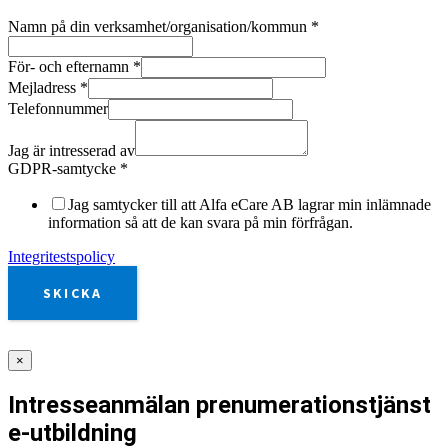
Namn på din verksamhet/organisation/kommun
*
För- och efternamn
*
Mejladress
*
Telefonnummer
Jag är intresserad av
GDPR-samtycke
*
Jag samtycker till att Alfa eCare AB lagrar min inlämnade
information så att de kan svara på min förfrågan.
Integritestspolicy
SKICKA
×
Intresseanmälan prenumerationstjänst
e-utbildning