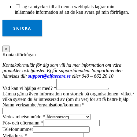
Jag samtycker till att denna webbplats lagrar min
inlämnade information så att de kan svara på min förfrågan.
SKICKA
×
Kontaktförfrågan
Kontaktformulär för dig som vill ha mer information om våra
produkter och tjänster. Ej för supportärenden. Supportärenden
hänvisas till:
support@alfaecare.se
eller 040 – 662 20 10
Vad kan vi hjälpa er med?
*
Lämna gärna även information om storlek på organisationen, vilket /
vilka system du är intresserad av (om du vet) för att få bättre hjälp.
Namn verksamhet/organisation/kommun
*
Verksamhetsområde
*
För- och efternamn
*
Telefonnummer
Mejladress
*