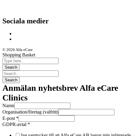
Driftstatus
Sociala medier
© 2026 Alfa eCare
Shopping Basket
Anmälan nyhetsbrev Alfa eCare
Clinics
Namn
Organisation/företag (valfritt)
E-post
*
GDPR-avtal
*
Jag samtycker till att Alfa eCare AB lagrar min inlämnade