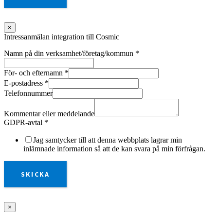
×
Intressanmälan integration till Cosmic
Namn på din verksamhet/företag/kommun
*
För- och efternamn
*
E-postadress
*
Telefonnummer
Kommentar eller meddelande
GDPR-avtal
*
Jag samtycker till att denna webbplats lagrar min
inlämnade information så att de kan svara på min förfrågan.
SKICKA
×