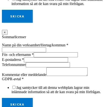
information så att de kan svara på min förfrågan.
SKICKA
×
Sommarlicenser
Namn på din verksamhet/företag/kommun
*
För- och efternamn
*
E-postadress
*
Telefonnummer
Kommentar eller meddelande
GDPR-avtal
*
Jag samtycker till att denna webbplats lagrar min
inlämnade information så att de kan svara på min förfrågan.
SKICKA