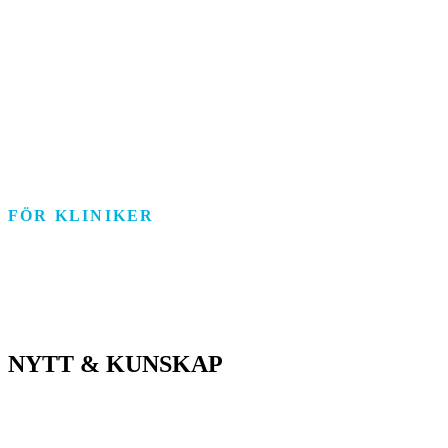
Äldreomsorg
Funktionsstöd
Individ & Familj
Personlig assistans
Arbetsmarknad
FÖR KLINIKER
Rehab/psykologi
Tandvård/Tandteknik
ASIH/Sjukvård
NYTT & KUNSKAP
Nyheter
Kunskapsportalen