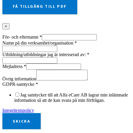
FÅ TILLGÅNG TILL PDF
×
För- och efternamn
*
Namn på din verksamhet/organisation
*
Utbildning/utbildningar jag är intresserad av:
*
Mejladress
*
Övrig information
GDPR-samtycke
*
Jag samtycker till att Alfa eCare AB lagrar min inlämnade
information så att de kan svara på min förfrågan.
Integritestspolicy
SKICKA