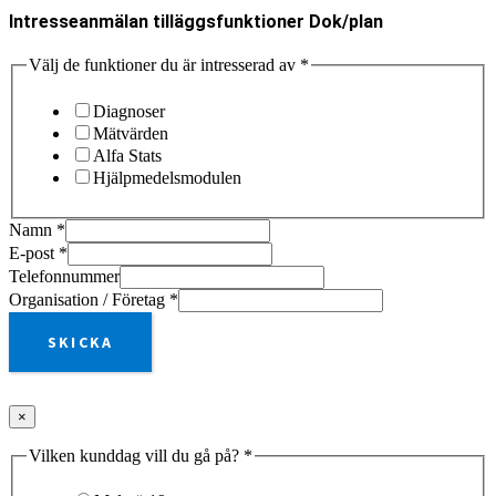
Intresseanmälan tilläggsfunktioner Dok/plan
Välj de funktioner du är intresserad av
*
Diagnoser
Mätvärden
Alfa Stats
Hjälpmedelsmodulen
Namn
*
E-post
*
Telefonnummer
Organisation / Företag
*
SKICKA
×
Vilken kunddag vill du gå på?
*