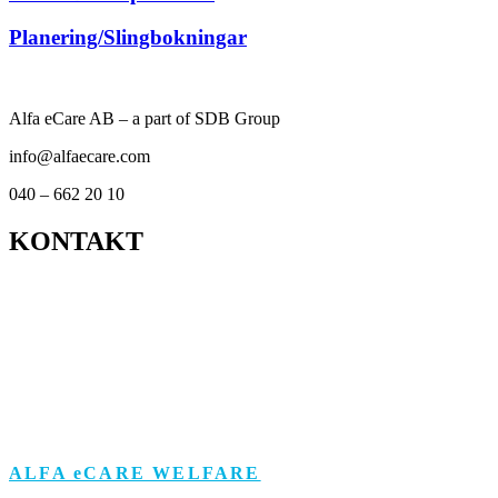
Planering/Slingbokningar
Alfa eCare AB – a part of SDB Group
info@alfaecare.com
040 – 662 20 10
KONTAKT
Kontor
Support
Om personuppgifts­behandling och cookies
Visselblåsarfunktion
ALFA eCARE WELFARE