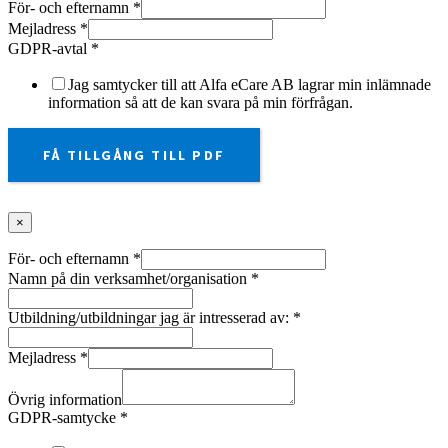
För- och efternamn
*
Mejladress
*
GDPR-avtal
*
Jag samtycker till att Alfa eCare AB lagrar min inlämnade
information så att de kan svara på min förfrågan.
FÅ TILLGÅNG TILL PDF
×
För- och efternamn
*
Namn på din verksamhet/organisation
*
Utbildning/utbildningar jag är intresserad av:
*
Mejladress
*
Övrig information
GDPR-samtycke
*