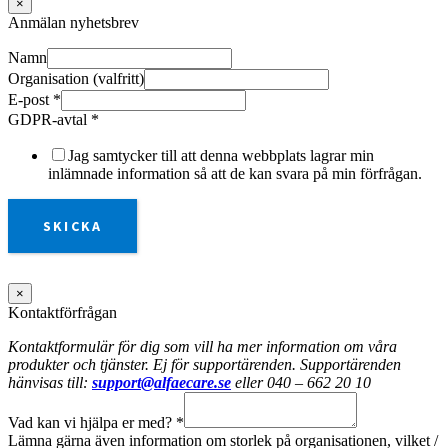
×
Anmälan nyhetsbrev
Namn
Organisation (valfritt)
E-post
*
GDPR-avtal
*
Jag samtycker till att denna webbplats lagrar min
inlämnade information så att de kan svara på min förfrågan.
SKICKA
×
Kontaktförfrågan
Kontaktformulär för dig som vill ha mer information om våra
produkter och tjänster. Ej för supportärenden. Supportärenden
hänvisas till:
support@alfaecare.se
eller 040 – 662 20 10
Vad kan vi hjälpa er med?
*
Lämna gärna även information om storlek på organisationen, vilket /