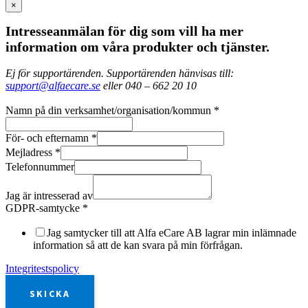
×
Intresseanmälan för dig som vill ha mer
information om våra produkter och tjänster.
Ej för supportärenden. Supportärenden hänvisas till:
support@alfaecare.se
eller 040 – 662 20 10
Namn på din verksamhet/organisation/kommun
*
För- och efternamn
*
Mejladress
*
Telefonnummer
Jag är intresserad av
GDPR-samtycke
*
Jag samtycker till att Alfa eCare AB lagrar min inlämnade
information så att de kan svara på min förfrågan.
Integritestspolicy
SKICKA