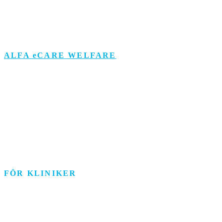
Om personuppgifts­behandling och cookies
Visselblåsarfunktion
ALFA eCARE WELFARE
Äldreomsorg
Funktionsstöd
Individ & Familj
Personlig assistans
Arbetsmarknad
FÖR KLINIKER
Rehab/psykologi
Tandvård/Tandteknik