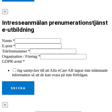
×
Intresseanmälan prenumerationstjänst
e-utbildning
Namn
*
E-post
*
Telefonnummer
*
Organisation / Företag
*
GDPR-avtal
*
Jag samtycker till att Alfa eCare AB lagrar min inlämnade
information så att de kan svara på min förfrågan.
SKICKA
×