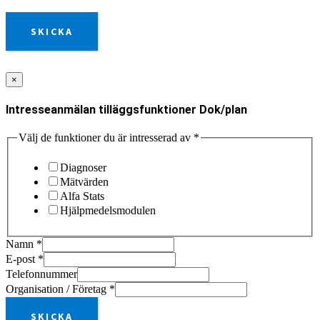
SKICKA
×
Intresseanmälan tilläggsfunktioner Dok/plan
Välj de funktioner du är intresserad av
*
Diagnoser
Mätvärden
Alfa Stats
Hjälpmedelsmodulen
Namn
*
E-post
*
Telefonnummer
Organisation / Företag
*
SKICKA