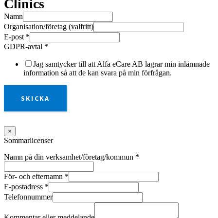
Clinics
Namn
Organisation/företag (valfritt)
E-post
*
GDPR-avtal
*
Jag samtycker till att Alfa eCare AB lagrar min inlämnade
information så att de kan svara på min förfrågan.
SKICKA
×
Sommarlicenser
Namn på din verksamhet/företag/kommun
*
För- och efternamn
*
E-postadress
*
Telefonnummer
Kommentar eller meddelande