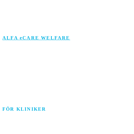
Om personuppgifts­behandling och cookies
Visselblåsarfunktion
ALFA eCARE WELFARE
Äldreomsorg
Funktionsstöd
Individ & Familj
Personlig assistans
Arbetsmarknad
FÖR KLINIKER
Rehab/psykologi
Tandvård/Tandteknik