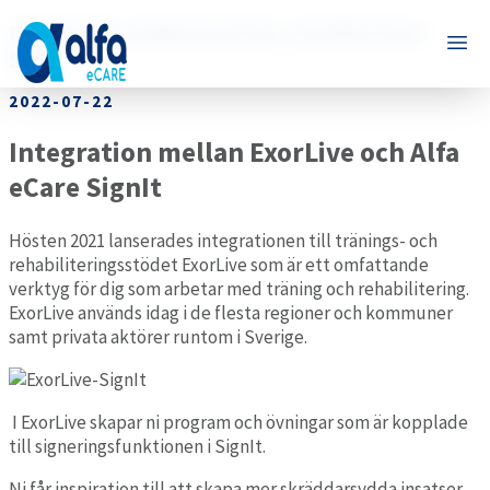
Integration mellan ExorLive och Alfa eCare
SignIt
2022-07-22
Integration mellan ExorLive och Alfa
eCare SignIt
Hösten 2021 lanserades integrationen till tränings- och
rehabiliteringsstödet ExorLive som är ett omfattande
verktyg för dig som arbetar med träning och rehabilitering.
ExorLive används idag i de flesta regioner och kommuner
samt privata aktörer runtom i Sverige.
I ExorLive skapar ni program och övningar som är kopplade
till signeringsfunktionen i SignIt.
Ni får inspiration till att skapa mer skräddarsydda insatser