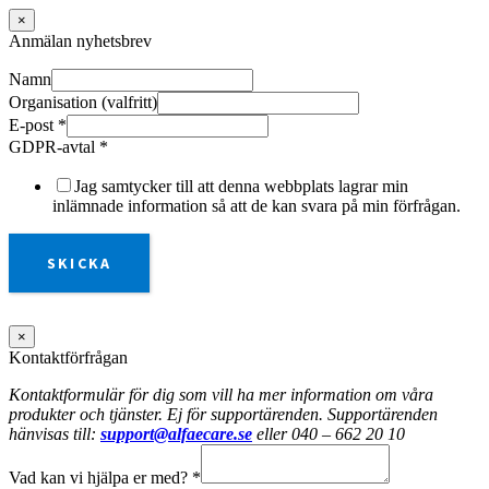
×
Anmälan nyhetsbrev
Namn
Organisation (valfritt)
E-post
*
GDPR-avtal
*
Jag samtycker till att denna webbplats lagrar min
inlämnade information så att de kan svara på min förfrågan.
SKICKA
×
Kontaktförfrågan
Kontaktformulär för dig som vill ha mer information om våra
produkter och tjänster. Ej för supportärenden. Supportärenden
hänvisas till:
support@alfaecare.se
eller 040 – 662 20 10
Vad kan vi hjälpa er med?
*