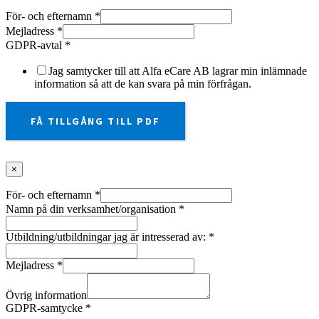
För- och efternamn
*
Mejladress
*
GDPR-avtal
*
Jag samtycker till att Alfa eCare AB lagrar min inlämnade
information så att de kan svara på min förfrågan.
FÅ TILLGÅNG TILL PDF
×
För- och efternamn
*
Namn på din verksamhet/organisation
*
Utbildning/utbildningar jag är intresserad av:
*
Mejladress
*
Övrig information
GDPR-samtycke
*