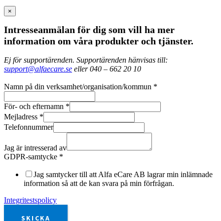
×
Intresseanmälan för dig som vill ha mer
information om våra produkter och tjänster.
Ej för supportärenden. Supportärenden hänvisas till:
support@alfaecare.se
eller 040 – 662 20 10
Namn på din verksamhet/organisation/kommun
*
För- och efternamn
*
Mejladress
*
Telefonnummer
Jag är intresserad av
GDPR-samtycke
*
Jag samtycker till att Alfa eCare AB lagrar min inlämnade
information så att de kan svara på min förfrågan.
Integritestspolicy
SKICKA