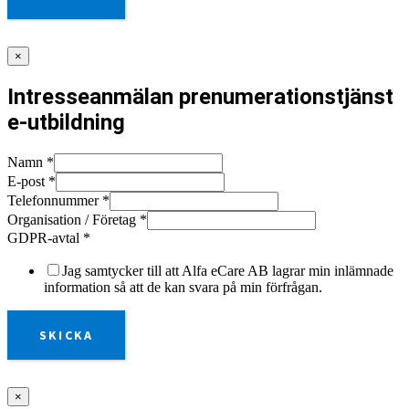
×
Intresseanmälan prenumerationstjänst
e-utbildning
Namn
*
E-post
*
Telefonnummer
*
Organisation / Företag
*
GDPR-avtal
*
Jag samtycker till att Alfa eCare AB lagrar min inlämnade
information så att de kan svara på min förfrågan.
SKICKA
×