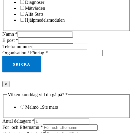
Diagnoser
Mätvärden
Alfa Stats
Hjälpmedelsmodulen
Namn
*
E-post
*
Telefonnummer
Organisation / Företag
*
SKICKA
×
Vilken kunddag vill du gå på?
*
Malmö 19:e mars
Antal deltagare
*
För- och Efternamn
*