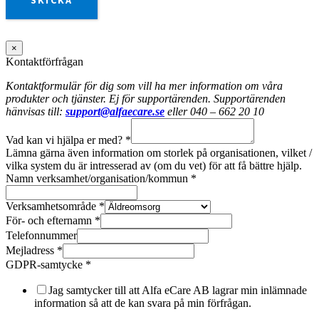
SKICKA
×
Kontaktförfrågan
Kontaktformulär för dig som vill ha mer information om våra
produkter och tjänster. Ej för supportärenden. Supportärenden
hänvisas till:
support@alfaecare.se
eller 040 – 662 20 10
Vad kan vi hjälpa er med?
*
Lämna gärna även information om storlek på organisationen, vilket /
vilka system du är intresserad av (om du vet) för att få bättre hjälp.
Namn verksamhet/organisation/kommun
*
Verksamhetsområde
*
För- och efternamn
*
Telefonnummer
Mejladress
*
GDPR-samtycke
*
Jag samtycker till att Alfa eCare AB lagrar min inlämnade
information så att de kan svara på min förfrågan.