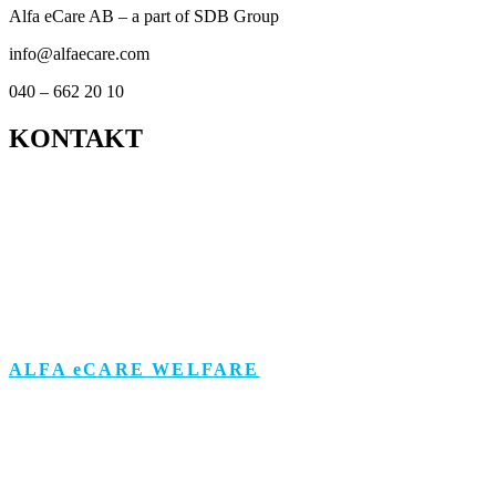
Alfa eCare AB – a part of SDB Group
info@alfaecare.com
040 – 662 20 10
KONTAKT
Kontor
Support
Om personuppgifts­behandling och cookies
Visselblåsarfunktion
ALFA eCARE WELFARE
Äldreomsorg
Funktionsstöd
Individ & Familj