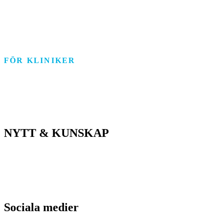
Personlig assistans
Arbetsmarknad
FÖR KLINIKER
Rehab/psykologi
Tandvård/Tandteknik
ASIH/Sjukvård
NYTT & KUNSKAP
Nyheter
Kunskapsportalen
Driftstatus
Sociala medier