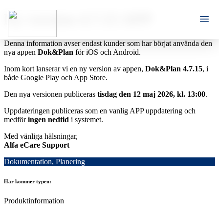
Ny version 4.7.15 APP
Denna information avser endast kunder som har börjat använda den
nya appen
Dok&Plan
för iOS och Android.
Inom kort lanserar vi en ny version av appen,
Dok&Plan 4.7.15
, i
både Google Play och App Store.
Den nya versionen publiceras
tisdag
den 12 maj 2026, kl. 13:00
.
Uppdateringen publiceras som en vanlig APP uppdatering och
medför
ingen nedtid
i systemet.
Med vänliga hälsningar,
Alfa eCare Support
Dokumentation, Planering
Här kommer typen:
Produktinformation