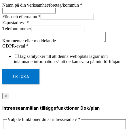
Namn på din verksamhet/företag/kommun
*
För- och efternamn
*
E-postadress
*
Telefonnummer
Kommentar eller meddelande
GDPR-avtal
*
Jag samtycker till att denna webbplats lagrar min
inlämnade information så att de kan svara på min förfrågan.
SKICKA
×
Intresseanmälan tilläggsfunktioner Dok/plan
Välj de funktioner du är intresserad av
*