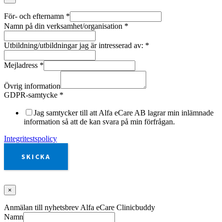
För- och efternamn
*
Namn på din verksamhet/organisation
*
Utbildning/utbildningar jag är intresserad av:
*
Mejladress
*
Övrig information
GDPR-samtycke
*
Jag samtycker till att Alfa eCare AB lagrar min inlämnade
information så att de kan svara på min förfrågan.
Integritestspolicy
SKICKA
×
Anmälan till nyhetsbrev Alfa eCare Clinicbuddy
Namn