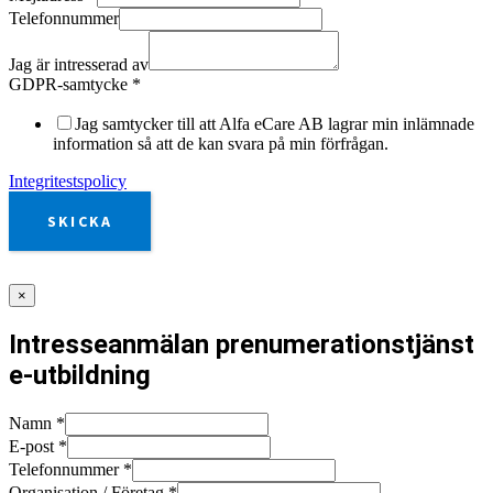
Telefonnummer
Jag är intresserad av
GDPR-samtycke
*
Jag samtycker till att Alfa eCare AB lagrar min inlämnade
information så att de kan svara på min förfrågan.
Integritestspolicy
SKICKA
×
Intresseanmälan prenumerationstjänst
e-utbildning
Namn
*
E-post
*
Telefonnummer
*
Organisation / Företag
*