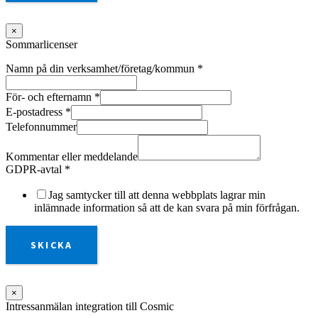
×
Sommarlicenser
Namn på din verksamhet/företag/kommun
*
För- och efternamn
*
E-postadress
*
Telefonnummer
Kommentar eller meddelande
GDPR-avtal
*
Jag samtycker till att denna webbplats lagrar min
inlämnade information så att de kan svara på min förfrågan.
SKICKA
×
Intressanmälan integration till Cosmic