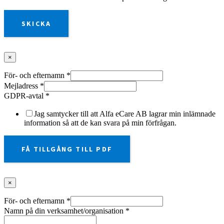
SKICKA
×
För- och efternamn
*
Mejladress
*
GDPR-avtal
*
Jag samtycker till att Alfa eCare AB lagrar min inlämnade
information så att de kan svara på min förfrågan.
FÅ TILLGÅNG TILL PDF
×
För- och efternamn
*
Namn på din verksamhet/organisation
*