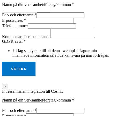
Namn på din verksamhet/företag/kommun
*
För- och efternamn
*
E-postadress
*
Telefonnummer
Kommentar eller meddelande
GDPR-avtal
*
Jag samtycker till att denna webbplats lagrar min
inlämnade information så att de kan svara på min förfrågan.
SKICKA
×
Intressanmälan integration till Cosmic
Namn på din verksamhet/företag/kommun
*
För- och efternamn
*
E-postadress
*