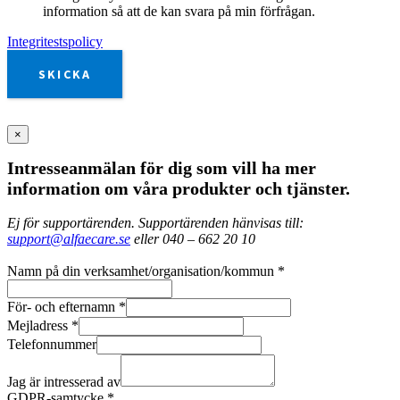
information så att de kan svara på min förfrågan.
Integritestspolicy
SKICKA
×
Intresseanmälan för dig som vill ha mer
information om våra produkter och tjänster.
Ej för supportärenden. Supportärenden hänvisas till:
support@alfaecare.se
eller 040 – 662 20 10
Namn på din verksamhet/organisation/kommun
*
För- och efternamn
*
Mejladress
*
Telefonnummer
Jag är intresserad av
GDPR-samtycke
*