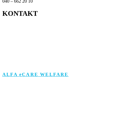
040 – 662 20 10
KONTAKT
Kontor
Support
Om personuppgifts­behandling och cookies
Visselblåsarfunktion
ALFA eCARE WELFARE
Äldreomsorg
Funktionsstöd
Individ & Familj
Personlig assistans
Arbetsmarknad