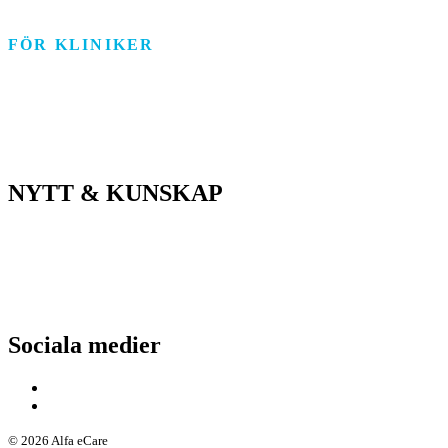
FÖR KLINIKER
Rehab/psykologi
Tandvård/Tandteknik
ASIH/Sjukvård
NYTT & KUNSKAP
Nyheter
Kunskapsportalen
Driftstatus
Sociala medier
© 2026 Alfa eCare