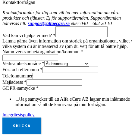
Kontaktförfrågan
Kontaktformulär för dig som vill ha mer information om våra
produkter och tjänster. Ej för supportärenden. Supportärenden
hänvisas till:
support@alfaecare.se
eller 040 – 662 20 10
Vad kan vi hjälpa er med?
*
Lämna gärna även information om storlek på organisationen, vilket /
vilka system du är intresserad av (om du vet) för att få bättre hjälp.
Namn verksamhet/organisation/kommun
*
Verksamhetsområde
*
För- och efternamn
*
Telefonnummer
Mejladress
*
GDPR-samtycke
*
Jag samtycker till att Alfa eCare AB lagrar min inlämnade
information så att de kan svara på min förfrågan.
Integritestspolicy
SKICKA