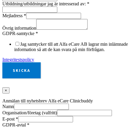
Utbildning/utbildningar jag är intresserad av:
*
Mejladress
*
Övrig information
GDPR-samtycke
*
Jag samtycker till att Alfa eCare AB lagrar min inlämnade
information så att de kan svara på min förfrågan.
Integritestspolicy
SKICKA
×
Anmälan till nyhetsbrev Alfa eCare Clinicbuddy
Namn
Organisation/företag (valfritt)
E-post
*
GDPR-avtal
*