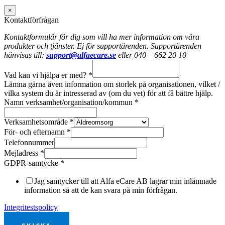
×
Kontaktförfrågan
Kontaktformulär för dig som vill ha mer information om våra
produkter och tjänster. Ej för supportärenden. Supportärenden
hänvisas till:
support@alfaecare.se
eller 040 – 662 20 10
Vad kan vi hjälpa er med?
*
Lämna gärna även information om storlek på organisationen, vilket /
vilka system du är intresserad av (om du vet) för att få bättre hjälp.
Namn verksamhet/organisation/kommun
*
Verksamhetsområde
*
För- och efternamn
*
Telefonnummer
Mejladress
*
GDPR-samtycke
*
Jag samtycker till att Alfa eCare AB lagrar min inlämnade
information så att de kan svara på min förfrågan.
Integritestspolicy