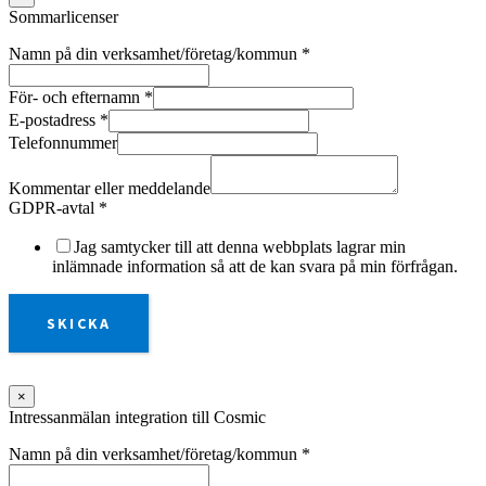
Sommarlicenser
Namn på din verksamhet/företag/kommun
*
För- och efternamn
*
E-postadress
*
Telefonnummer
Kommentar eller meddelande
GDPR-avtal
*
Jag samtycker till att denna webbplats lagrar min
inlämnade information så att de kan svara på min förfrågan.
SKICKA
×
Intressanmälan integration till Cosmic
Namn på din verksamhet/företag/kommun
*