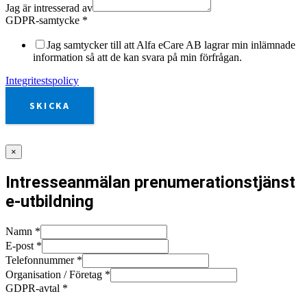
Jag är intresserad av
GDPR-samtycke
*
Jag samtycker till att Alfa eCare AB lagrar min inlämnade
information så att de kan svara på min förfrågan.
Integritestspolicy
SKICKA
×
Intresseanmälan prenumerationstjänst
e-utbildning
Namn
*
E-post
*
Telefonnummer
*
Organisation / Företag
*
GDPR-avtal
*