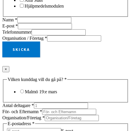
Alfa Stats
Hjälpmedelsmodulen
Namn
*
E-post
*
Telefonnummer
Organisation / Företag
*
SKICKA
×
Vilken kunddag vill du gå på?
*
Malmö 19:e mars
Antal deltagare
*
För- och Efternamn
*
Organisation/Företag
*
E-postadress
*
E-post