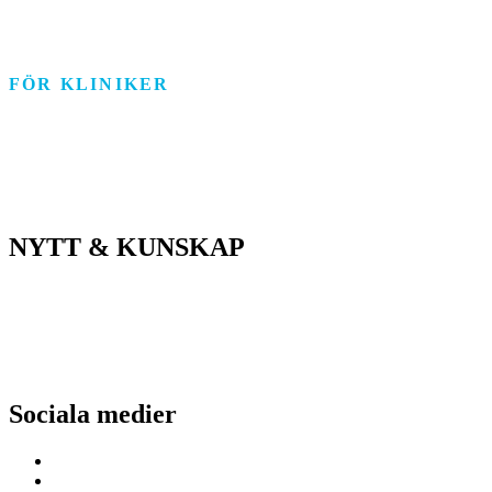
Arbetsmarknad
FÖR KLINIKER
Rehab/psykologi
Tandvård/Tandteknik
ASIH/Sjukvård
NYTT & KUNSKAP
Nyheter
Kunskapsportalen
Driftstatus
Sociala medier