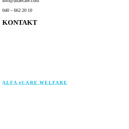
info@alfaecare.com
040 – 662 20 10
KONTAKT
Kontor
Support
Om personuppgifts­behandling och cookies
Visselblåsarfunktion
ALFA eCARE WELFARE
Äldreomsorg
Funktionsstöd
Individ & Familj
Personlig assistans