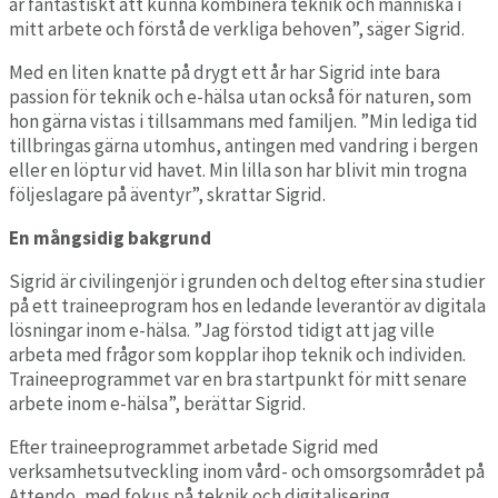
är fantastiskt att kunna kombinera teknik och människa i
mitt arbete och förstå de verkliga behoven”, säger Sigrid.
Med en liten knatte på drygt ett år har Sigrid inte bara
passion för teknik och e-hälsa utan också för naturen, som
hon gärna vistas i tillsammans med familjen. ”Min lediga tid
tillbringas gärna utomhus, antingen med vandring i bergen
eller en löptur vid havet. Min lilla son har blivit min trogna
följeslagare på äventyr”, skrattar Sigrid.
En mångsidig bakgrund
Sigrid är civilingenjör i grunden och deltog efter sina studier
på ett traineeprogram hos en ledande leverantör av digitala
lösningar inom e-hälsa. ”Jag förstod tidigt att jag ville
arbeta med frågor som kopplar ihop teknik och individen.
Traineeprogrammet var en bra startpunkt för mitt senare
arbete inom e-hälsa”, berättar Sigrid.
Efter traineeprogrammet arbetade Sigrid med
verksamhetsutveckling inom vård- och omsorgsområdet på
Attendo, med fokus på teknik och digitalisering.