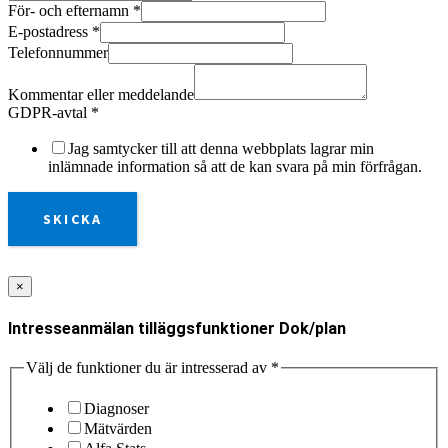
För- och efternamn
*
E-postadress
*
Telefonnummer
Kommentar eller meddelande
GDPR-avtal
*
Jag samtycker till att denna webbplats lagrar min
inlämnade information så att de kan svara på min förfrågan.
SKICKA
×
Intresseanmälan tilläggsfunktioner Dok/plan
Välj de funktioner du är intresserad av
*
Diagnoser
Mätvärden