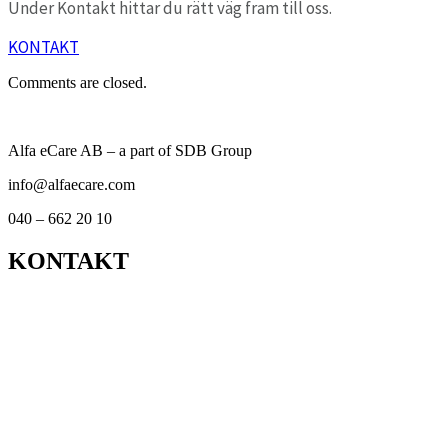
Under Kontakt hittar du rätt väg fram till oss.
KONTAKT
Comments are closed.
Alfa eCare AB – a part of SDB Group
info@alfaecare.com
040 – 662 20 10
KONTAKT
Kontor
Support
Om personuppgifts­behandling och cookies
Visselblåsarfunktion