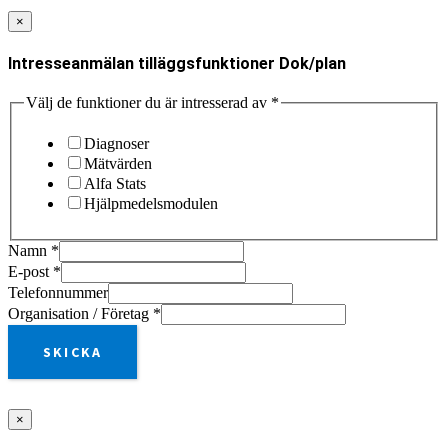
×
Intresseanmälan tilläggsfunktioner Dok/plan
Välj de funktioner du är intresserad av
*
Diagnoser
Mätvärden
Alfa Stats
Hjälpmedelsmodulen
Namn
*
E-post
*
Telefonnummer
Organisation / Företag
*
SKICKA
×