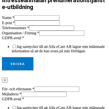
Intresseanmälan prenumerationstjänst
e-utbildning
Namn
*
E-post
*
Telefonnummer
*
Organisation / Företag
*
GDPR-avtal
*
Jag samtycker till att Alfa eCare AB lagrar min inlämnade
information så att de kan svara på min förfrågan.
SKICKA
×
För- och efternamn
*
Mejladress
*
GDPR-avtal
*
Jag samtycker till att Alfa eCare AB lagrar min inlämnade