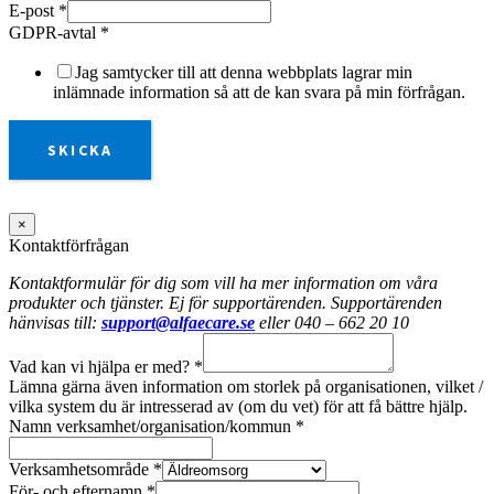
E-post
*
GDPR-avtal
*
Jag samtycker till att denna webbplats lagrar min
inlämnade information så att de kan svara på min förfrågan.
SKICKA
×
Kontaktförfrågan
Kontaktformulär för dig som vill ha mer information om våra
produkter och tjänster. Ej för supportärenden. Supportärenden
hänvisas till:
support@alfaecare.se
eller 040 – 662 20 10
Vad kan vi hjälpa er med?
*
Lämna gärna även information om storlek på organisationen, vilket /
vilka system du är intresserad av (om du vet) för att få bättre hjälp.
Namn verksamhet/organisation/kommun
*
Verksamhetsområde
*
För- och efternamn
*