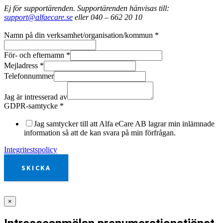
Ej för supportärenden. Supportärenden hänvisas till:
support@alfaecare.se
eller 040 – 662 20 10
Namn på din verksamhet/organisation/kommun
*
För- och efternamn
*
Mejladress
*
Telefonnummer
Jag är intresserad av
GDPR-samtycke
*
Jag samtycker till att Alfa eCare AB lagrar min inlämnade
information så att de kan svara på min förfrågan.
Integritestspolicy
SKICKA
×