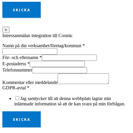
SKICKA
×
Intressanmälan integration till Cosmic
Namn på din verksamhet/företag/kommun
*
För- och efternamn
*
E-postadress
*
Telefonnummer
Kommentar eller meddelande
GDPR-avtal
*
Jag samtycker till att denna webbplats lagrar min
inlämnade information så att de kan svara på min förfrågan.
SKICKA