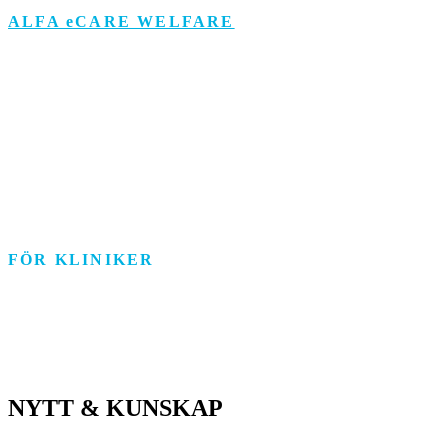
ALFA eCARE WELFARE
Äldreomsorg
Funktionsstöd
Individ & Familj
Personlig assistans
Arbetsmarknad
FÖR KLINIKER
Rehab/psykologi
Tandvård/Tandteknik
ASIH/Sjukvård
NYTT & KUNSKAP