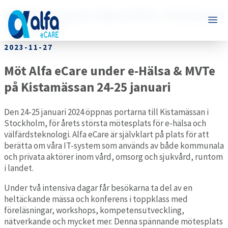
Möt Alfa eCare på e-Hälsa & MVTe – Kistamässan
24-25 januari
2023-11-27
Möt Alfa eCare under e-Hälsa & MVTe
på Kistamässan 24-25 januari
Den 24-25 januari 2024 öppnas portarna till Kistamässan i
Stockholm, för årets största mötesplats för e-hälsa och
välfärdsteknologi. Alfa eCare är självklart på plats för att
berätta om våra IT-system som används av både kommunala
och privata aktörer inom vård, omsorg och sjukvård, runtom
i landet.
Under två intensiva dagar får besökarna ta del av en
heltäckande mässa och konferens i toppklass med
föreläsningar, workshops, kompetensutveckling,
nätverkande och mycket mer. Denna spännande mötesplats