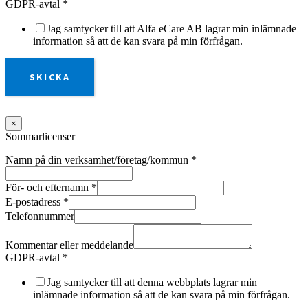
GDPR-avtal
*
Jag samtycker till att Alfa eCare AB lagrar min inlämnade
information så att de kan svara på min förfrågan.
SKICKA
×
Sommarlicenser
Namn på din verksamhet/företag/kommun
*
För- och efternamn
*
E-postadress
*
Telefonnummer
Kommentar eller meddelande
GDPR-avtal
*
Jag samtycker till att denna webbplats lagrar min
inlämnade information så att de kan svara på min förfrågan.