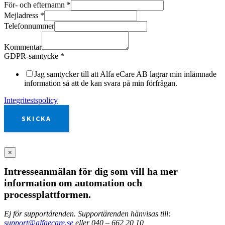
För- och efternamn
*
Mejladress
*
Telefonnummer
Kommentar
GDPR-samtycke
*
Jag samtycker till att Alfa eCare AB lagrar min inlämnade
information så att de kan svara på min förfrågan.
Integritestspolicy
SKICKA
×
Intresseanmälan för dig som vill ha mer
information om automation och
processplattformen.
Ej för supportärenden. Supportärenden hänvisas till:
support@alfaecare.se
eller 040 – 662 20 10