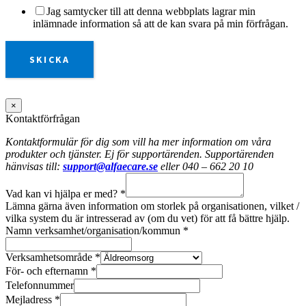
Jag samtycker till att denna webbplats lagrar min
inlämnade information så att de kan svara på min förfrågan.
SKICKA
×
Kontaktförfrågan
Kontaktformulär för dig som vill ha mer information om våra
produkter och tjänster. Ej för supportärenden. Supportärenden
hänvisas till:
support@alfaecare.se
eller 040 – 662 20 10
Vad kan vi hjälpa er med?
*
Lämna gärna även information om storlek på organisationen, vilket /
vilka system du är intresserad av (om du vet) för att få bättre hjälp.
Namn verksamhet/organisation/kommun
*
Verksamhetsområde
*
För- och efternamn
*
Telefonnummer
Mejladress
*