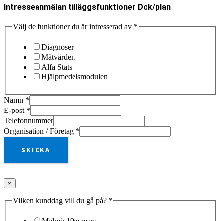
Intresseanmälan tilläggsfunktioner Dok/plan
Välj de funktioner du är intresserad av
*
Diagnoser
Mätvärden
Alfa Stats
Hjälpmedelsmodulen
Namn
*
E-post
*
Telefonnummer
Organisation / Företag
*
SKICKA
×
Vilken kunddag vill du gå på?
*
Malmö 19:e mars