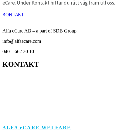
eCare. Under Kontakt hittar du rätt väg fram till oss.
KONTAKT
Alfa eCare AB – a part of SDB Group
info@alfaecare.com
040 – 662 20 10
KONTAKT
Kontor
Support
Om personuppgifts­behandling och cookies
Visselblåsarfunktion
ALFA eCARE WELFARE