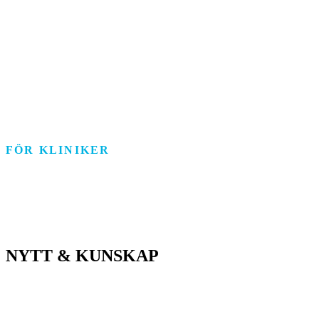
Äldreomsorg
Funktionsstöd
Individ & Familj
Personlig assistans
Arbetsmarknad
FÖR KLINIKER
Rehab/psykologi
Tandvård/Tandteknik
ASIH/Sjukvård
NYTT & KUNSKAP
Nyheter
Kunskapsportalen