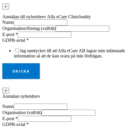
×
Anmälan till nyhetsbrev Alfa eCare Clinicbuddy
Namn
Organisation/företag (valfritt)
E-post
*
GDPR-avtal
*
Jag samtycker till att Alfa eCare AB lagrar min inlämnade
information så att de kan svara på min förfrågan.
SKICKA
×
Anmälan nyhetsbrev
Namn
Organisation (valfritt)
E-post
*
GDPR-avtal
*