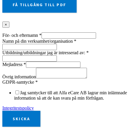
FÅ TILLGÅNG TILL PDF
×
För- och efternamn
*
Namn på din verksamhet/organisation
*
Utbildning/utbildningar jag är intresserad av:
*
Mejladress
*
Övrig information
GDPR-samtycke
*
Jag samtycker till att Alfa eCare AB lagrar min inlämnade
information så att de kan svara på min förfrågan.
Integritestspolicy
SKICKA