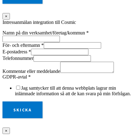
×
Intressanmälan integration till Cosmic
Namn på din verksamhet/företag/kommun
*
För- och efternamn
*
E-postadress
*
Telefonnummer
Kommentar eller meddelande
GDPR-avtal
*
Jag samtycker till att denna webbplats lagrar min
inlämnade information så att de kan svara på min förfrågan.
SKICKA
×