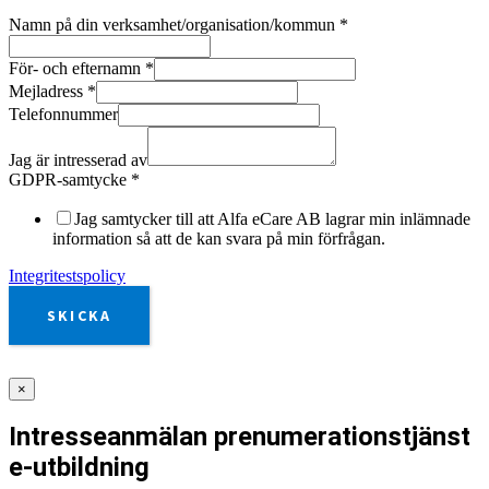
Namn på din verksamhet/organisation/kommun
*
För- och efternamn
*
Mejladress
*
Telefonnummer
Jag är intresserad av
GDPR-samtycke
*
Jag samtycker till att Alfa eCare AB lagrar min inlämnade
information så att de kan svara på min förfrågan.
Integritestspolicy
SKICKA
×
Intresseanmälan prenumerationstjänst
e-utbildning