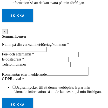
information så att de kan svara på min förfrågan.
SKICKA
×
Sommarlicenser
Namn på din verksamhet/företag/kommun
*
För- och efternamn
*
E-postadress
*
Telefonnummer
Kommentar eller meddelande
GDPR-avtal
*
Jag samtycker till att denna webbplats lagrar min
inlämnade information så att de kan svara på min förfrågan.
SKICKA