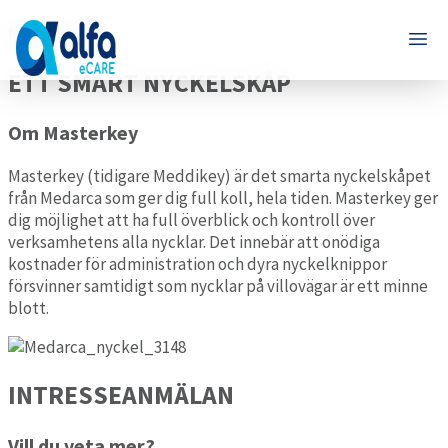
Masterkey
ETT SMART NYCKELSKÅP
Om Masterkey
Masterkey (tidigare Meddikey) är det smarta nyckelskåpet
från Medarca som ger dig full koll, hela tiden. Masterkey ger
dig möjlighet att ha full överblick och kontroll över
verksamhetens alla nycklar. Det innebär att onödiga
kostnader för administration och dyra nyckelknippor
försvinner samtidigt som nycklar på villovägar är ett minne
blott.
INTRESSEANMÄLAN
Vill du veta mer?