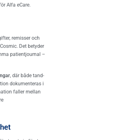
ör Alfa eCare.
ifter, remisser och
Cosmic. Det betyder
mma patientjournal –
ingar
, där både tand-
ation dokumenteras i
ation faller mellan
re
nhet