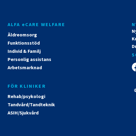
ALFA eCARE WELFARE
N
N
Äldreomsorg
K
Funktionsstöd
Dr
Individ & Familj
S
Personlig assistans
Arbetsmarknad
FÖR KLINIKER
©
Rehab/psykologi
Tandvård/Tandteknik
ASIH/Sjukvård