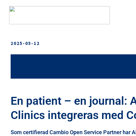
E
Alfa eCare Welfare moduler
2025-05-12
n
p
Dokumentation
a
Enkel och strukturerad journalföring för utförare.
OM OSS
t
i
Signering
e
Säker digital signering av insatser och läkemedel.
En patient – en journal: 
n
t
Clinics integreras med 
Assistans
–
Komplett modul för personlig assistans.
e
Som certifierad
Cambio Open Service Partner
har A