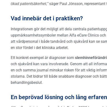
a
säger Paul Jönsson, representant f
ökad patientsäkerhet,”
r
e
Vad innebär det i praktiken?
C
l
Integrationen gör det möjligt att dela centrala patientuppg
uppmärksamhetssymboler mellan Alfa eCare Clinics och 
i
att vårdpersonal i både tandvård och sjukvård kan se sa
n
en stor fördel i det kliniska arbetet.
i
c
Ett konkret exempel är diagnoser som
slemhinneförändr
och sjukvård kan vara involverade. Genom att all inform
s
en och samma journal minskar risken för att viktig inform
i
stolarna. Det bidrar till både snabbare diagnoser och bätt
n
behandlingsbeslut.
t
e
En beprövad lösning och lång erfare
g