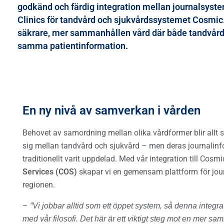
n
godkänd och färdig integration mellan journalsyst
Arbete & Praktik
j
Clinics
för tandvård och sjukvårdssystemet
Cosmic
Hantera lovjobb och lovpraktik.
o
säkrare, mer sammanhållen vård där både tandvård
u
samma patientinformation.
LowCode
r
Bygg e-tjänster utan kod.
n
a
l
En ny nivå av samverkan i vården
:
Behovet av samordning mellan olika vårdformer blir allt st
A
sig mellan tandvård och sjukvård – men deras journalinf
l
traditionellt varit uppdelad. Med vår integration till Cosm
f
Services (COS)
skapar vi en gemensam plattform för jou
a
regionen.
e
–
”Vi jobbar alltid som ett öppet system, så denna integrati
C
med vår filosofi. Det här är ett viktigt steg mot en mer 