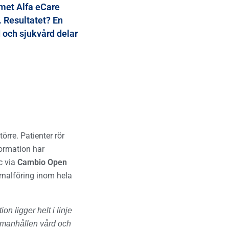
emet
Alfa eCare
Avvikelsehantering
. Resultatet? En
Rapportera, hantera och följa upp avvikelser.
 och sjukvård delar
örre. Patienter rör
ormation har
ic via
Cambio Open
rnalföring inom hela
on ligger helt i linje
sammanhållen vård och