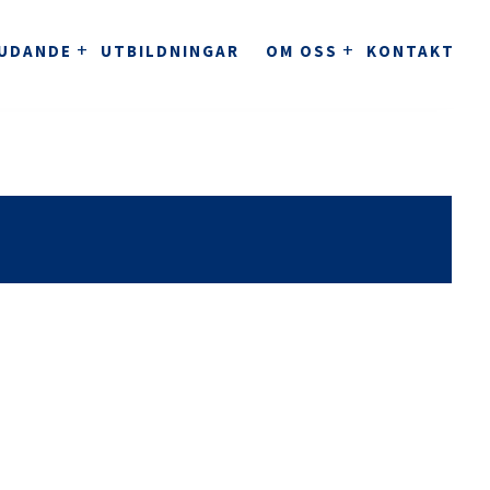
JUDANDE
UTBILDNINGAR
OM OSS
KONTAKT
stem för kliniker
ClinicBuddy
Journalsystem för kliniker.
KVALITETSARBETE
ndvård och tandteknik
Clinics
Ett komplett molnbaserat tandvårdssystem.
utomation