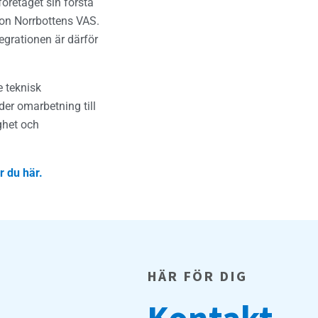
öretaget sin första
gion Norrbottens VAS.
egrationen är därför
e teknisk
der omarbetning till
ighet och
r du här.
HÄR FÖR DIG