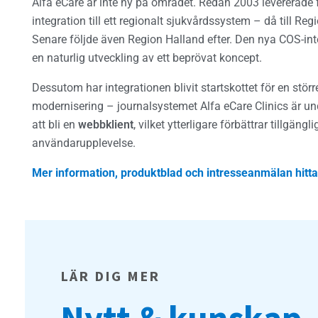
r
Alfa eCare är inte ny på området. Redan 2003 levererade f
integration till ett regionalt sjukvårdssystem – då till Re
e
Senare följde även Region Halland efter. Den nya COS-int
r
en naturlig utveckling av ett beprövat koncept.
a
s
Dessutom har integrationen blivit startskottet för en störr
modernisering – journalsystemet Alfa eCare Clinics är un
m
att bli en
webbklient
, vilket ytterligare förbättrar tillgängl
e
användarupplevelse.
d
C
Mer information, produktblad och intresseanmälan hitta
o
s
m
i
LÄR DIG MER
c