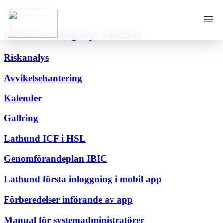
Home
SafeDoc
Posts in category: SafeDoc
Riskanalys
Avvikelsehantering
Kalender
Gallring
Lathund ICF i HSL
Genomförandeplan IBIC
Lathund första inloggning i mobil app
Förberedelser införande av app
Manual för systemadministratörer