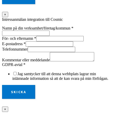
×
Intressanmälan integration till Cosmic
Namn på din verksamhet/företag/kommun
*
För- och efternamn
*
E-postadress
*
Telefonnummer
Kommentar eller meddelande
GDPR-avtal
*
Jag samtycker till att denna webbplats lagrar min
inlämnade information så att de kan svara på min förfrågan.
SKICKA
×