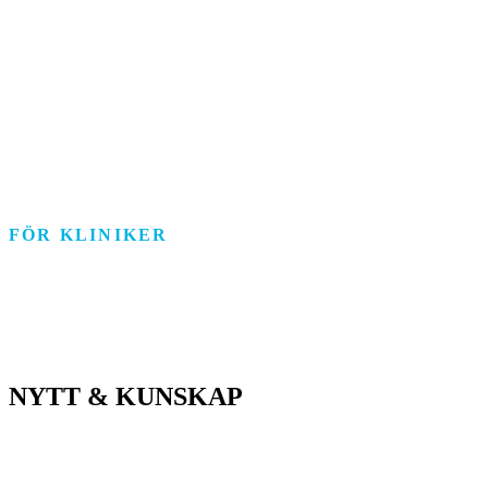
Äldreomsorg
Funktionsstöd
Individ & Familj
Personlig assistans
Arbetsmarknad
FÖR KLINIKER
Rehab/psykologi
Tandvård/Tandteknik
ASIH/Sjukvård
NYTT & KUNSKAP
Nyheter
Kunskapsportalen