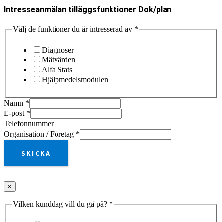
Intresseanmälan tilläggsfunktioner Dok/plan
Välj de funktioner du är intresserad av
*
Diagnoser
Mätvärden
Alfa Stats
Hjälpmedelsmodulen
Namn
*
E-post
*
Telefonnummer
Organisation / Företag
*
SKICKA
×
Vilken kunddag vill du gå på?
*