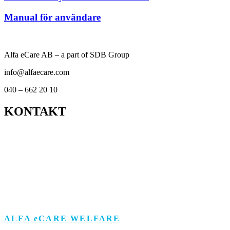
Manual för användare
Alfa eCare AB – a part of SDB Group
info@alfaecare.com
040 – 662 20 10
KONTAKT
Kontor
Support
Om personuppgifts­behandling och cookies
Visselblåsarfunktion
ALFA eCARE WELFARE