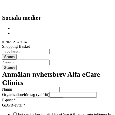
Driftstatus
Sociala medier
© 2026 Alfa eCare
Shopping Basket
Anmälan nyhetsbrev Alfa eCare
Clinics
Namn
Organisation/företag (valfritt)
E-post
*
GDPR-avtal
*
Jag samtycker till att Alfa eCare AB lagrar min inlämnade