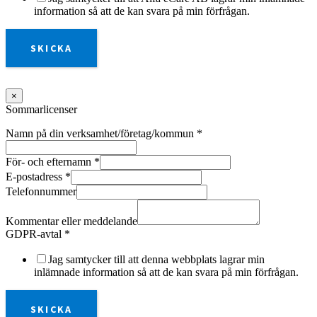
information så att de kan svara på min förfrågan.
SKICKA
×
Sommarlicenser
Namn på din verksamhet/företag/kommun
*
För- och efternamn
*
E-postadress
*
Telefonnummer
Kommentar eller meddelande
GDPR-avtal
*
Jag samtycker till att denna webbplats lagrar min
inlämnade information så att de kan svara på min förfrågan.
SKICKA