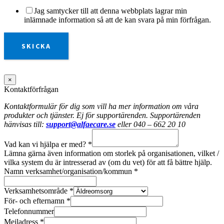
Jag samtycker till att denna webbplats lagrar min
inlämnade information så att de kan svara på min förfrågan.
SKICKA
×
Kontaktförfrågan
Kontaktformulär för dig som vill ha mer information om våra
produkter och tjänster. Ej för supportärenden. Supportärenden
hänvisas till:
support@alfaecare.se
eller 040 – 662 20 10
Vad kan vi hjälpa er med?
*
Lämna gärna även information om storlek på organisationen, vilket /
vilka system du är intresserad av (om du vet) för att få bättre hjälp.
Namn verksamhet/organisation/kommun
*
Verksamhetsområde
*
För- och efternamn
*
Telefonnummer
Mejladress
*