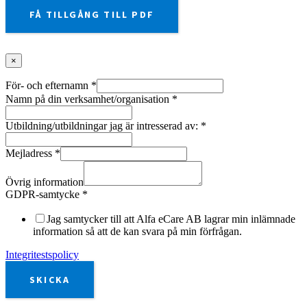
FÅ TILLGÅNG TILL PDF
×
För- och efternamn
*
Namn på din verksamhet/organisation
*
Utbildning/utbildningar jag är intresserad av:
*
Mejladress
*
Övrig information
GDPR-samtycke
*
Jag samtycker till att Alfa eCare AB lagrar min inlämnade
information så att de kan svara på min förfrågan.
Integritestspolicy
SKICKA