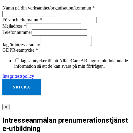
Namn på din verksamhet/organisation/kommun
*
För- och efternamn
*
Mejladress
*
Telefonnummer
Jag är intresserad av
GDPR-samtycke
*
Jag samtycker till att Alfa eCare AB lagrar min inlämnade
information så att de kan svara på min förfrågan.
Integritestspolicy
SKICKA
×
Intresseanmälan prenumerationstjänst
e-utbildning