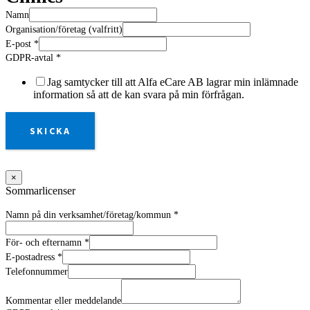
Namn
Organisation/företag (valfritt)
E-post
*
GDPR-avtal
*
Jag samtycker till att Alfa eCare AB lagrar min inlämnade
information så att de kan svara på min förfrågan.
SKICKA
×
Sommarlicenser
Namn på din verksamhet/företag/kommun
*
För- och efternamn
*
E-postadress
*
Telefonnummer
Kommentar eller meddelande