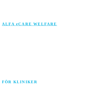
Om personuppgifts­behandling och cookies
Visselblåsarfunktion
ALFA eCARE WELFARE
Äldreomsorg
Funktionsstöd
Individ & Familj
Personlig assistans
Arbetsmarknad
FÖR KLINIKER
Rehab/psykologi
Tandvård/Tandteknik
ASIH/Sjukvård