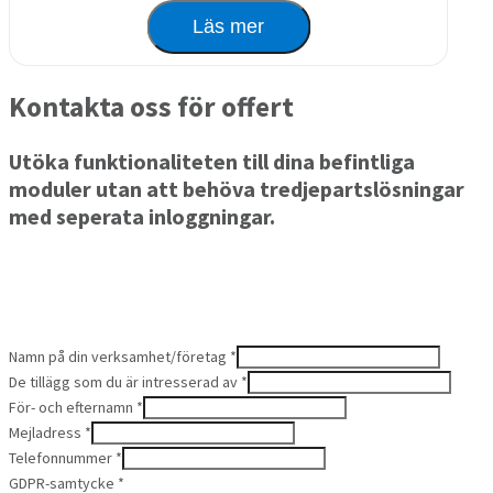
Läs mer
Kontakta oss för offert
Utöka funktionaliteten till dina befintliga
moduler utan att behöva tredjepartslösningar
med seperata inloggningar.
Få ut mer av din installation
Smidig driftsättning
Namn på din verksamhet/företag
*
De tillägg som du är intresserad av
*
För- och efternamn
*
Mejladress
*
Telefonnummer
*
GDPR-samtycke
*