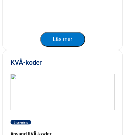
Läs mer
KVÅ-koder
Signering
Använd KVÅ-koder