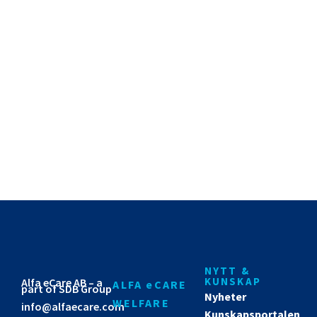
GDPR-samtycke
*
Jag samtycker till att Alfa eCare AB lagrar min inlämnade
information så att de kan svara på min förfrågan.
Integritetspolicy
SKICKA
NYTT &
KUNSKAP
Alfa eCare AB – a
ALFA eCARE
part of SDB Group
Nyheter
WELFARE
info@alfaecare.com
Kunskapsportalen