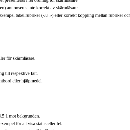
let presenteras i fel ordning för skärmläsare.
en) annonseras inte korrekt av skärmläsare.
 exempel tabellrubriker (
) eller korrekt koppling mellan rubriker och
<th>
ller för skärmläsare.
till respektive fält.
ntbord eller hjälpmedel.
t 4.5:1 mot bakgrunden.
empel för att visa status eller fel.