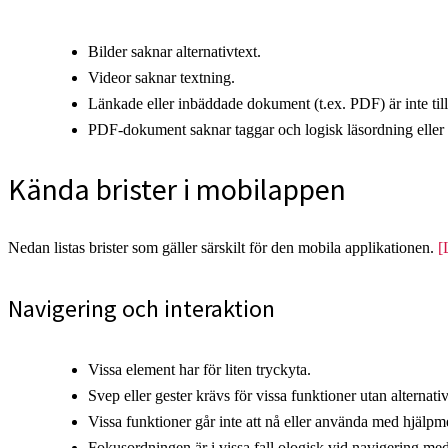
Bilder saknar alternativtext.
Videor saknar textning.
Länkade eller inbäddade dokument (t.ex. PDF) är inte til
PDF-dokument saknar taggar och logisk läsordning eller b
Kända brister i mobilappen
Nedan listas brister som gäller särskilt för den mobila applikationen.
[
Navigering och interaktion
Vissa element har för liten tryckyta.
Svep eller gester krävs för vissa funktioner utan alternativ
Vissa funktioner går inte att nå eller använda med hjälpm
Fokusordningen är i vissa fall ologisk vid navigering me