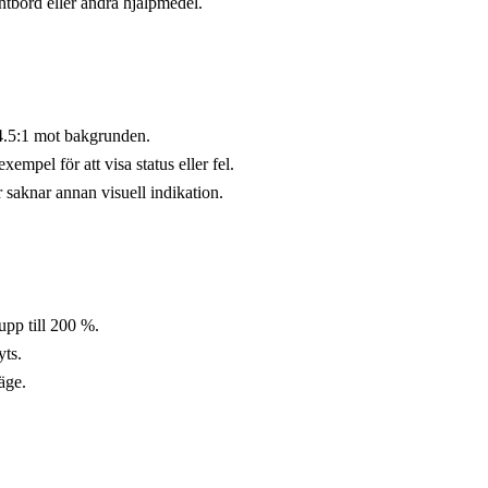
ntbord eller andra hjälpmedel.
t 4.5:1 mot bakgrunden.
empel för att visa status eller fel.
r saknar annan visuell indikation.
 upp till 200 %.
yts.
äge.