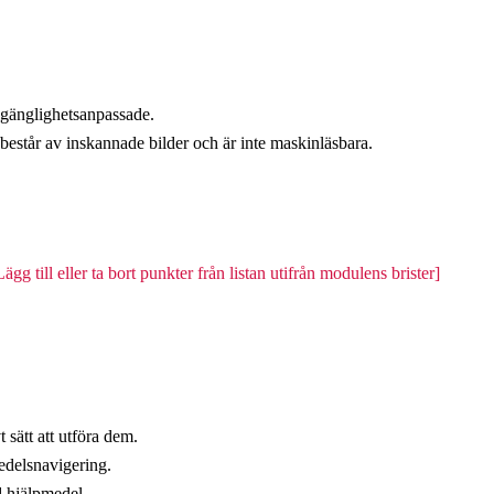
lgänglighetsanpassade.
estår av inskannade bilder och är inte maskinläsbara.
Lägg till eller ta bort punkter från listan utifrån modulens brister]
t sätt att utföra dem.
edelsnavigering.
d hjälpmedel.