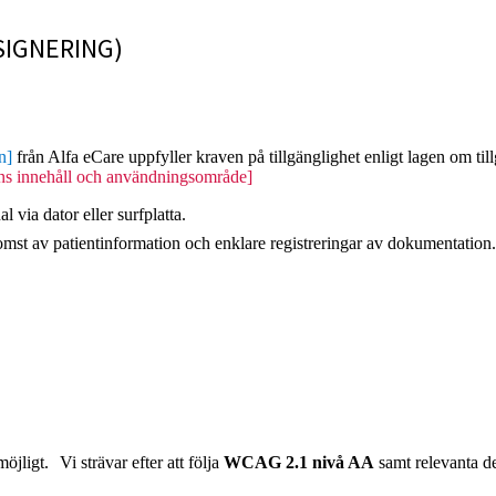
SIGNERING)
n]
från Alfa eCare uppfyller kraven på tillgänglighet enligt lagen om till
ens innehåll och användningsområde]
via dator eller surfplatta.
mst av patientinformation och enklare registreringar av dokumentation.
öjligt. Vi strävar efter att följa
WCAG 2.1 nivå AA
samt relevanta d