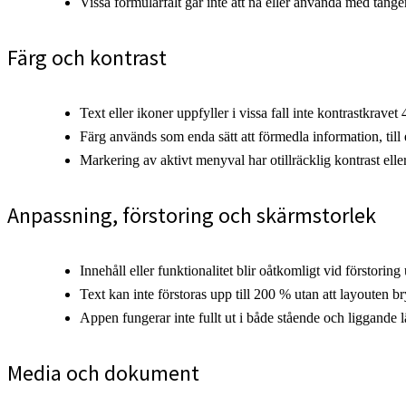
Vissa formulärfält går inte att nå eller använda med tange
Färg och kontrast
Text eller ikoner uppfyller i vissa fall inte kontrastkrave
Färg används som enda sätt att förmedla information, till ex
Markering av aktivt menyval har otillräcklig kontrast elle
Anpassning, förstoring och skärmstorlek
Innehåll eller funktionalitet blir oåtkomligt vid förstoring
Text kan inte förstoras upp till 200 % utan att layouten br
Appen fungerar inte fullt ut i både stående och liggande l
Media och dokument