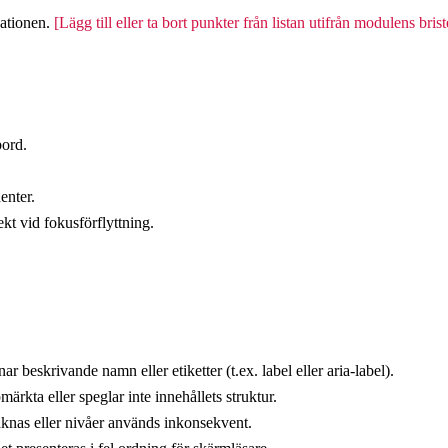
kationen.
[Lägg till eller ta bort punkter från listan utifrån modulens brist
bord.
enter.
ekt vid fokusförflyttning.
r beskrivande namn eller etiketter (t.ex. label eller aria-label).
märkta eller speglar inte innehållets struktur.
aknas eller nivåer används inkonsekvent.