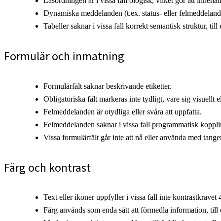
Läsordningen är i vissa fall ologisk, vilket gör att innehål
Dynamiska meddelanden (t.ex. status- eller felmeddeland
Tabeller saknar i vissa fall korrekt semantisk struktur, till
Formulär och inmatning
Formulärfält saknar beskrivande etiketter.
Obligatoriska fält markeras inte tydligt, vare sig visuellt e
Felmeddelanden är otydliga eller svåra att uppfatta.
Felmeddelanden saknar i vissa fall programmatisk koppling 
Vissa formulärfält går inte att nå eller använda med tange
Färg och kontrast
Text eller ikoner uppfyller i vissa fall inte kontrastkrave
Färg används som enda sätt att förmedla information, till ex