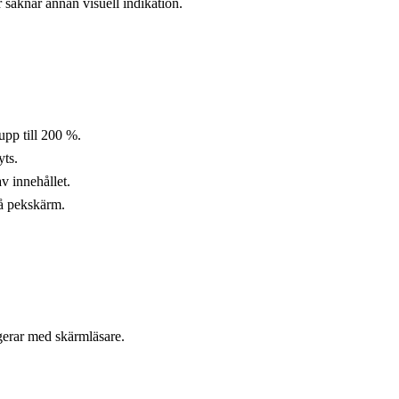
r saknar annan visuell indikation.
 upp till 200 %.
yts.
v innehållet.
på pekskärm.
ngerar med skärmläsare.