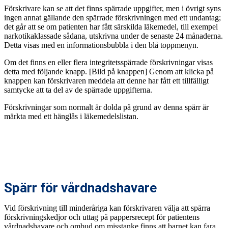
Förskrivare kan se att det finns spärrade uppgifter, men i övrigt syns
ingen annat gällande den spärrade förskrivningen med ett undantag;
det går att se om patienten har fått särskilda läkemedel, till exempel
narkotikaklassade sådana, utskrivna under de senaste 24 månaderna.
Detta visas med en informationsbubbla i den blå toppmenyn.
Om det finns en eller flera integritetsspärrade förskrivningar visas
detta med följande knapp. [Bild på knappen] Genom att klicka på
knappen kan förskrivaren meddela att denne har fått ett tillfälligt
samtycke att ta del av de spärrade uppgifterna.
Förskrivningar som normalt är dolda på grund av denna spärr är
märkta med ett hänglås i läkemedelslistan.
Spärr för vårdnadshavare
Vid förskrivning till minderåriga kan förskrivaren välja att spärra
förskrivningskedjor och uttag på pappersrecept för patientens
vårdnadshavare och ombud om misstanke finns att barnet kan fara