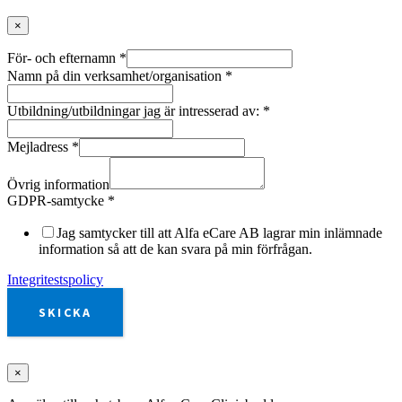
×
För- och efternamn
*
Namn på din verksamhet/organisation
*
Utbildning/utbildningar jag är intresserad av:
*
Mejladress
*
Övrig information
GDPR-samtycke
*
Jag samtycker till att Alfa eCare AB lagrar min inlämnade
information så att de kan svara på min förfrågan.
Integritestspolicy
SKICKA
×