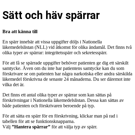
Sätt och häv spärrar
Bra att känna till
En spärr innebär att vissa uppgifter döljs i Nationella
läkemedelslistan (NLL) vid åtkomst för olika ändamål. Det finns två
olika typer av spärrar: integritetsspärr och sekretesspärr.
För att få se spärrade uppgifter behöver patienten ge dig ett särskilt
samtycke. Även om du inte har patientens samtycke kan du som
förskrivare se om patienten har några narkotiska eller andra särskilda
läkemedel förskrivna de senaste 24 månaderna. Du ser däremot inte
vilka det är.
Det finns ett antal olika typer av spärrar som kan sättas på
förskrivningar i Nationella läkemedelslistan. Dessa kan sättas av
både patienten och förskrivaren beroende på typ.
För att sätta en spärr för en förskrivning, klickar man på rad i
tabellen för att se funktionsknapparna.
Välj
”Hantera spärrar”
för att välja typ av spärr.