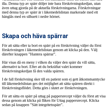
illa. Denna typ av spärr döljer inte bara förskrivningskedjan, utan
även uttag gjorda på de aktuella förskrivningarna. Förskrivningar
med denna typ av spärr är i läkemedelslistan markerade med ett
hänglås med en silhuett i nedre hörnet.
Skapa och häva spärrar
För att sätta eller ta bort en spärr på en förskrivning väljer du först
förskrivningen i läkemedelslistan genom att klicka på den. Välj
därefter knappen ”Hantera spärrar”.
Här visas då en meny i vilken du väljer den spärr du vill sätta,
alternativt ta bort. Efter att du bekräftat valet kommer
förskrivningskedjan få den valda spärren.
I de fall förskrivning sker till en patient som ej gett åtkomstsamtycke
till läkemedelslistan ges det möjlighet att sätta spärren direkt i
förskrivningsflödet. Detta görs i slutet av förskrivningen.
För att sätta en spärr på uttag på pappersrecept väljer du först att visa
dessa genom att klicka på fliken för Uttag pappersrecept. Klicka
sedan på knappen ”Sätt integritetsspärr”.