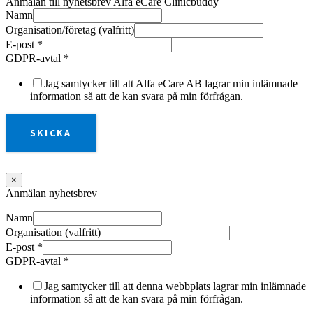
Anmälan till nyhetsbrev Alfa eCare Clinicbuddy
Namn
Organisation/företag (valfritt)
E-post
*
GDPR-avtal
*
Jag samtycker till att Alfa eCare AB lagrar min inlämnade
information så att de kan svara på min förfrågan.
SKICKA
×
Anmälan nyhetsbrev
Namn
Organisation (valfritt)
E-post
*
GDPR-avtal
*
Jag samtycker till att denna webbplats lagrar min inlämnade
information så att de kan svara på min förfrågan.