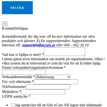
SKICKA
×
Kontaktförfrågan
Kontaktformulär för dig som vill ha mer information om våra
produkter och tjänster. Ej för supportärenden. Supportärenden
hänvisas till:
support@alfaecare.se
eller 040 – 662 20 10
Vad kan vi hjälpa er med?
*
Lämna gärna även information om storlek på organisationen, vilket /
vilka system du är intresserad av (om du vet) för att få bättre hjälp.
Namn verksamhet/organisation/kommun
*
Verksamhetsområde
*
För- och efternamn
*
Telefonnummer
Mejladress
*
GDPR-samtycke
*
Jag samtycker till att Alfa eCare AB lagrar min inlämnade