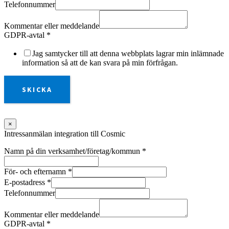
Telefonnummer
Kommentar eller meddelande
GDPR-avtal
*
Jag samtycker till att denna webbplats lagrar min inlämnade
information så att de kan svara på min förfrågan.
SKICKA
×
Intressanmälan integration till Cosmic
Namn på din verksamhet/företag/kommun
*
För- och efternamn
*
E-postadress
*
Telefonnummer
Kommentar eller meddelande
GDPR-avtal
*