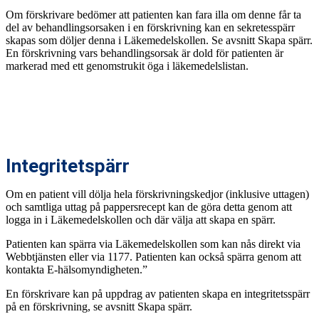
Om förskrivare bedömer att patienten kan fara illa om denne får ta
del av behandlingsorsaken i en förskrivning kan en sekretesspärr
skapas som döljer denna i Läkemedelskollen. Se avsnitt Skapa spärr.
En förskrivning vars behandlingsorsak är dold för patienten är
markerad med ett genomstrukit öga i läkemedelslistan.
Integritetspärr
Om en patient vill dölja hela förskrivningskedjor (inklusive uttagen)
och samtliga uttag på pappersrecept kan de göra detta genom att
logga in i Läkemedelskollen och där välja att skapa en spärr.
Patienten kan spärra via Läkemedelskollen som kan nås direkt via
Webbtjänsten eller via 1177. Patienten kan också spärra genom att
kontakta E-hälsomyndigheten.”
En förskrivare kan på uppdrag av patienten skapa en integritetsspärr
på en förskrivning, se avsnitt Skapa spärr.