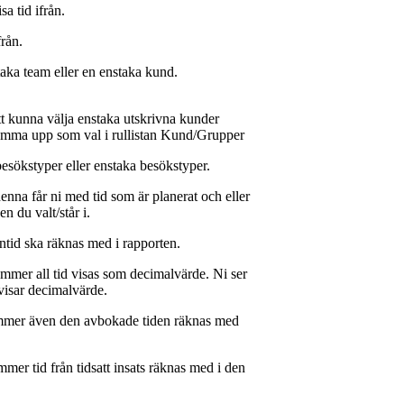
a tid ifrån.
från.
aka team eller en enstaka kund.
tt kunna välja enstaka utskrivna kunder
 komma upp som val i rullistan Kund/Grupper
 besökstyper eller enstaka besökstyper.
enna får ni med tid som är planerat och eller
n du valt/står i.
ontid ska räknas med i rapporten.
mer all tid visas som decimalvärde. Ni ser
visar decimalvärde.
ommer även den avbokade tiden räknas med
mmer tid från tidsatt insats räknas med i den