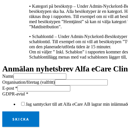
• Kategori på besökstyp – Under Admin-Nyckelord-Besöks
besökstypen ska ha. Alla besökstyper är en kategori. H
räknas ihop i rapporten. Till exempel om ni vill att be
med besökstypen ”Hemtjänst” så kan ni välja kategori
”Matdistribution”.
• Schablontid – Under Admin-Nyckelord-Besökstyper k
schablontid. Till exempel om ni vill att besökstypen ”T
om den planerade/utförda tiden är 15 minuter.
Om ni väljer ” Inkl. Schablon” i rapporten kommer de
Schablontillägg menas med vad schablonen lägger till, i
Anmälan nyhetsbrev Alfa eCare Clin
Namn
Organisation/företag (valfritt)
E-post
*
GDPR-avtal
*
Jag samtycker till att Alfa eCare AB lagrar min inlämnade
SKICKA