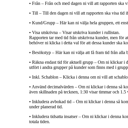
• Från – Från och med dagen ni vill att rapporten ska vis
• Till – Till den dagen ni vill att rapporten ska visa tid i
• Kund/Grupp – Här kan ni välja hela gruppen, ett enst
• Visa utskrivna – Visar utskriva kunder i rullistan.
Rapporten tar med tid från utskrivna kunder, men för a
behöver ni klicka i detta val för att dessa kunder ska
• Besökstyp – Här kan ni välja att få fram tid från alla
• Räkna endast tid för aktuell grupp – Om ni klickar i d
utfört i andra grupper på kunder som finns med i gruppe
• Inkl. Schablon – Klicka i denna om ni vill att schabl
• Använd decimalvärden – Om ni klickar i denna så kom
även skillnaden på tecknen, 1:30 visar timmar och 1.5 
• Inkludera avbokad tid – Om ni klickar i denna så k
under planerad tid.
• Inkludera tidsatta insatser – Om ni klickar i denna ko
totala tiden.