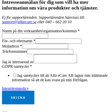
Intresseanmälan för dig som vill ha mer
information om våra produkter och tjänster.
Ej för supportärenden. Supportärenden hänvisas till:
support@alfaecare.se
eller 040 – 662 20 10
Namn på din verksamhet/organisation/kommun
*
För- och efternamn
*
Mejladress
*
Telefonnummer
Jag är intresserad av
GDPR-samtycke
*
Jag samtycker till att Alfa eCare AB lagrar min inlämnade
information så att de kan svara på min förfrågan.
Integritestspolicy
SKICKA