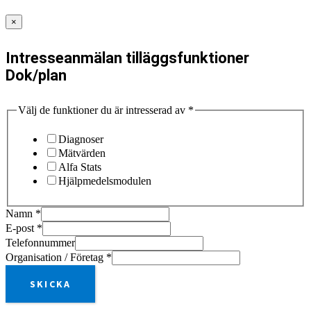
×
Intresseanmälan tilläggsfunktioner
Dok/plan
Välj de funktioner du är intresserad av
*
Diagnoser
Mätvärden
Alfa Stats
Hjälpmedelsmodulen
Namn
*
E-post
*
Telefonnummer
Organisation / Företag
*
SKICKA