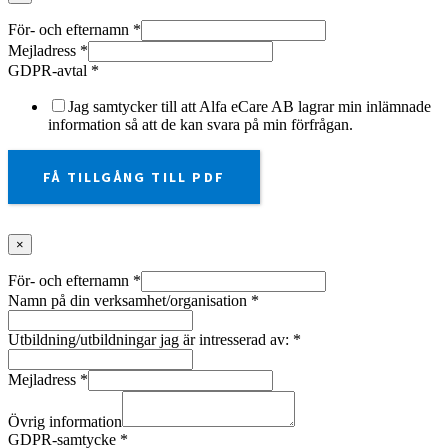
För- och efternamn
*
Mejladress
*
GDPR-avtal
*
Jag samtycker till att Alfa eCare AB lagrar min inlämnade
information så att de kan svara på min förfrågan.
FÅ TILLGÅNG TILL PDF
×
För- och efternamn
*
Namn på din verksamhet/organisation
*
Utbildning/utbildningar jag är intresserad av:
*
Mejladress
*
Övrig information
GDPR-samtycke
*