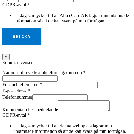
GDPR-avtal
*
Jag samtycker till att Alfa eCare AB lagrar min inlämnade
information så att de kan svara på min förfrågan.
SKICKA
×
Sommarlicenser
Namn på din verksamhet/företag/kommun
*
För- och efternamn
*
E-postadress
*
Telefonnummer
Kommentar eller meddelande
GDPR-avtal
*
Jag samtycker till att denna webbplats lagrar min
inlämnade information så att de kan svara på min förfrågan.