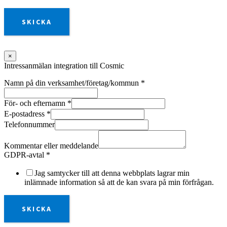
SKICKA
×
Intressanmälan integration till Cosmic
Namn på din verksamhet/företag/kommun
*
För- och efternamn
*
E-postadress
*
Telefonnummer
Kommentar eller meddelande
GDPR-avtal
*
Jag samtycker till att denna webbplats lagrar min
inlämnade information så att de kan svara på min förfrågan.
SKICKA