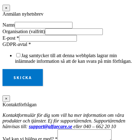
×
Anmälan nyhetsbrev
Namn
Organisation (valfritt)
E-post
*
GDPR-avtal
*
Jag samtycker till att denna webbplats lagrar min
inlämnade information så att de kan svara på min förfrågan.
SKICKA
×
Kontaktförfrågan
Kontaktformulär för dig som vill ha mer information om våra
produkter och tjänster. Ej för supportärenden. Supportärenden
hänvisas till:
support@alfaecare.se
eller 040 – 662 20 10
Vad kan vi hjälpa er med?
*