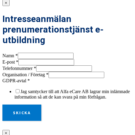
×
Intresseanmälan
prenumerationstjänst e-
utbildning
Namn
*
E-post
*
Telefonnummer
*
Organisation / Företag
*
GDPR-avtal
*
Jag samtycker till att Alfa eCare AB lagrar min inlämnade
information så att de kan svara på min förfrågan.
SKICKA
×