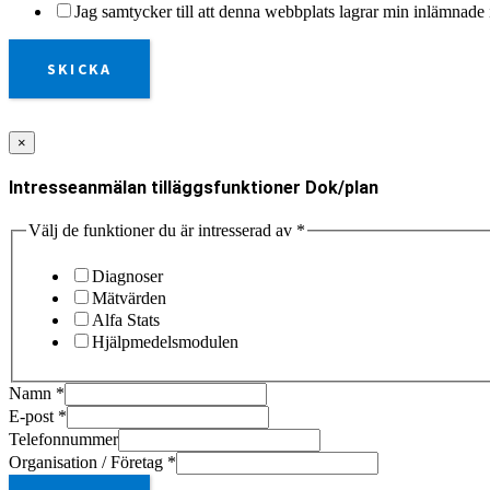
Jag samtycker till att denna webbplats lagrar min inlämnade 
SKICKA
×
Intresseanmälan tilläggsfunktioner Dok/plan
Välj de funktioner du är intresserad av
*
Diagnoser
Mätvärden
Alfa Stats
Hjälpmedelsmodulen
Namn
*
E-post
*
Telefonnummer
Organisation / Företag
*