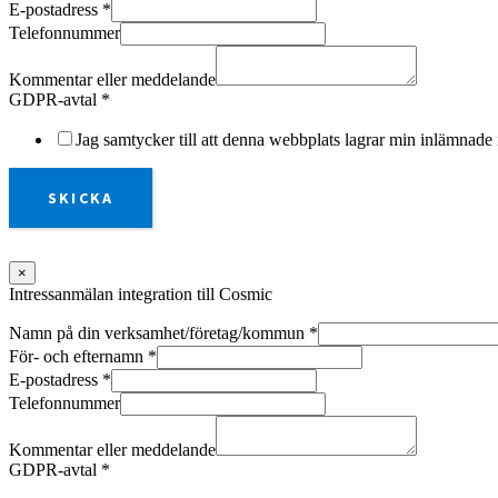
E-postadress
*
Telefonnummer
Kommentar eller meddelande
GDPR-avtal
*
Jag samtycker till att denna webbplats lagrar min inlämnade 
SKICKA
×
Intressanmälan integration till Cosmic
Namn på din verksamhet/företag/kommun
*
För- och efternamn
*
E-postadress
*
Telefonnummer
Kommentar eller meddelande
GDPR-avtal
*