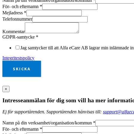
Namn på din verksamhet/organisation/kommun
*
För- och efternamn
*
Mejladress
*
Telefonnummer
Kommentar
GDPR-samtycke
*
Jag samtycker till att Alfa eCare AB lagrar min inlämnade in
Integritestspolicy
SKICKA
×
Intresseanmälan för dig som vill ha mer informati
Ej för supportärenden. Supportärenden hänvisas till:
support@alfaeca
Namn på din verksamhet/organisation/kommun
*
För- och efternamn
*