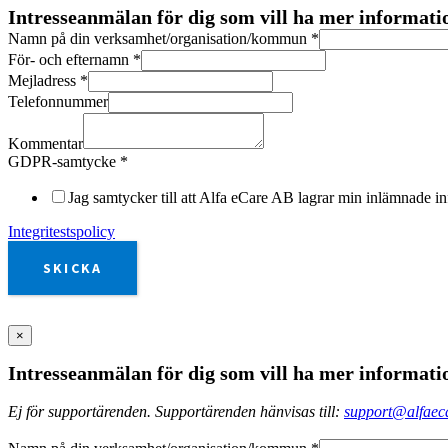
Intresseanmälan för dig som vill ha mer informat
Namn på din verksamhet/organisation/kommun
*
För- och efternamn
*
Mejladress
*
Telefonnummer
Kommentar
GDPR-samtycke
*
Jag samtycker till att Alfa eCare AB lagrar min inlämnade in
Integritestspolicy
SKICKA
×
Intresseanmälan för dig som vill ha mer informat
Ej för supportärenden. Supportärenden hänvisas till:
support@alfaeca