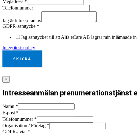
Mejladress
*
Telefonnummer
Jag är intresserad av
GDPR-samtycke
*
Jag samtycker till att Alfa eCare AB lagrar min inlämnade in
Integritestspolicy
SKICKA
×
Intresseanmälan prenumerationstjänst e
Namn
*
E-post
*
Telefonnummer
*
Organisation / Företag
*
GDPR-avtal
*