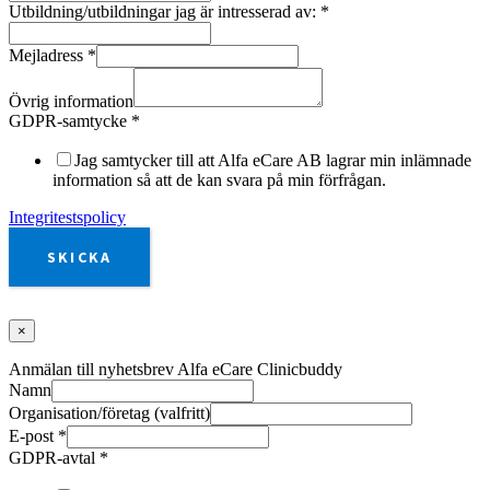
Utbildning/utbildningar jag är intresserad av:
*
Mejladress
*
Övrig information
GDPR-samtycke
*
Jag samtycker till att Alfa eCare AB lagrar min inlämnade
information så att de kan svara på min förfrågan.
Integritestspolicy
SKICKA
×
Anmälan till nyhetsbrev Alfa eCare Clinicbuddy
Namn
Organisation/företag (valfritt)
E-post
*
GDPR-avtal
*