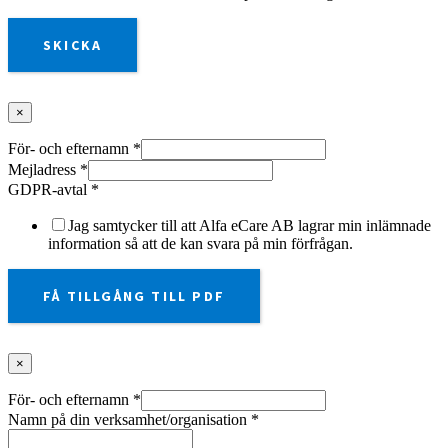
SKICKA
×
För- och efternamn
*
Mejladress
*
GDPR-avtal
*
Jag samtycker till att Alfa eCare AB lagrar min inlämnade
information så att de kan svara på min förfrågan.
FÅ TILLGÅNG TILL PDF
×
För- och efternamn
*
Namn på din verksamhet/organisation
*