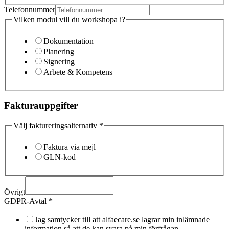
Telefonnummer
Vilken modul vill du workshopa i?
Dokumentation
Planering
Signering
Arbete & Kompetens
Fakturauppgifter
Välj faktureringsalternativ
*
Faktura via mejl
GLN-kod
Övrigt
GDPR-Avtal
*
Jag samtycker till att alfaecare.se lagrar min inlämnade
information så att de kan svara på min förfrågan.