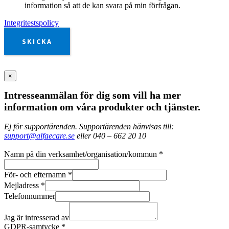
information så att de kan svara på min förfrågan.
Integritestspolicy
SKICKA
×
Intresseanmälan för dig som vill ha mer
information om våra produkter och tjänster.
Ej för supportärenden. Supportärenden hänvisas till:
support@alfaecare.se
eller 040 – 662 20 10
Namn på din verksamhet/organisation/kommun
*
För- och efternamn
*
Mejladress
*
Telefonnummer
Jag är intresserad av
GDPR-samtycke
*