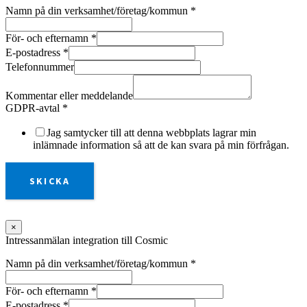
Namn på din verksamhet/företag/kommun
*
För- och efternamn
*
E-postadress
*
Telefonnummer
Kommentar eller meddelande
GDPR-avtal
*
Jag samtycker till att denna webbplats lagrar min
inlämnade information så att de kan svara på min förfrågan.
SKICKA
×
Intressanmälan integration till Cosmic
Namn på din verksamhet/företag/kommun
*
För- och efternamn
*
E-postadress
*