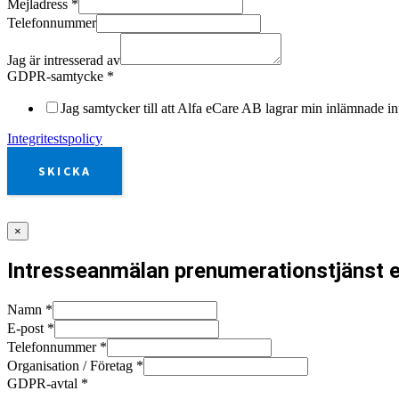
Mejladress
*
Telefonnummer
Jag är intresserad av
GDPR-samtycke
*
Jag samtycker till att Alfa eCare AB lagrar min inlämnade in
Integritestspolicy
SKICKA
×
Intresseanmälan prenumerationstjänst e
Namn
*
E-post
*
Telefonnummer
*
Organisation / Företag
*
GDPR-avtal
*