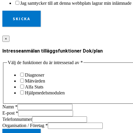
Jag samtycker till att denna webbplats lagrar min inlämnade 
SKICKA
×
Intresseanmälan tilläggsfunktioner Dok/plan
Välj de funktioner du är intresserad av
*
Diagnoser
Mätvärden
Alfa Stats
Hjälpmedelsmodulen
Namn
*
E-post
*
Telefonnummer
Organisation / Företag
*