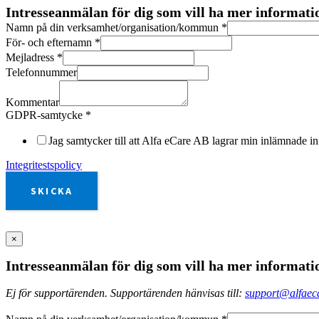
Intresseanmälan för dig som vill ha mer informat
Namn på din verksamhet/organisation/kommun
*
För- och efternamn
*
Mejladress
*
Telefonnummer
Kommentar
GDPR-samtycke
*
Jag samtycker till att Alfa eCare AB lagrar min inlämnade in
Integritestspolicy
SKICKA
×
Intresseanmälan för dig som vill ha mer informat
Ej för supportärenden. Supportärenden hänvisas till:
support@alfaeca