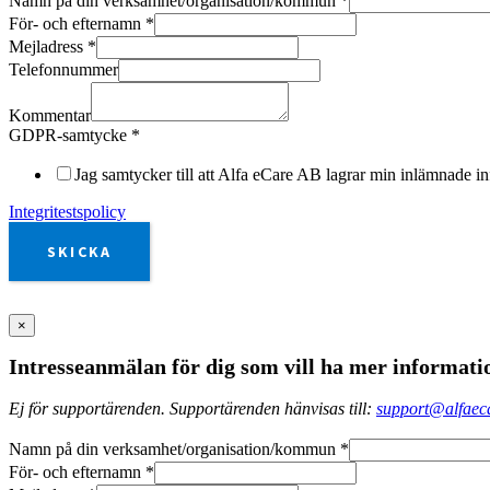
Namn på din verksamhet/organisation/kommun
*
För- och efternamn
*
Mejladress
*
Telefonnummer
Kommentar
GDPR-samtycke
*
Jag samtycker till att Alfa eCare AB lagrar min inlämnade in
Integritestspolicy
SKICKA
×
Intresseanmälan för dig som vill ha mer informati
Ej för supportärenden. Supportärenden hänvisas till:
support@alfaeca
Namn på din verksamhet/organisation/kommun
*
För- och efternamn
*