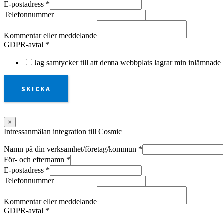
E-postadress
*
Telefonnummer
Kommentar eller meddelande
GDPR-avtal
*
Jag samtycker till att denna webbplats lagrar min inlämnade 
SKICKA
×
Intressanmälan integration till Cosmic
Namn på din verksamhet/företag/kommun
*
För- och efternamn
*
E-postadress
*
Telefonnummer
Kommentar eller meddelande
GDPR-avtal
*