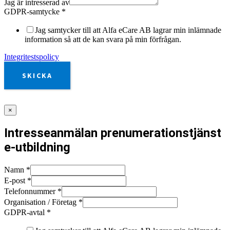
Jag är intresserad av
GDPR-samtycke
*
Jag samtycker till att Alfa eCare AB lagrar min inlämnade
information så att de kan svara på min förfrågan.
Integritestspolicy
SKICKA
×
Intresseanmälan prenumerationstjänst
e-utbildning
Namn
*
E-post
*
Telefonnummer
*
Organisation / Företag
*
GDPR-avtal
*