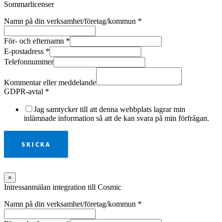
Sommarlicenser
Namn på din verksamhet/företag/kommun
*
För- och efternamn
*
E-postadress
*
Telefonnummer
Kommentar eller meddelande
GDPR-avtal
*
Jag samtycker till att denna webbplats lagrar min
inlämnade information så att de kan svara på min förfrågan.
SKICKA
×
Intressanmälan integration till Cosmic
Namn på din verksamhet/företag/kommun
*