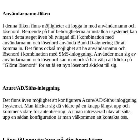
Användarnamn-fliken
I denna fliken finns möjligheter att logga in med användarnamn och
lösenord. Beroende på hur behörigheterna är inställda i systemet kan
man i detta steget även bli tvingad till i kombination med
användarnamn och lösenord använda BankID-signering för att
komma in. Det finns också möjlighet att ha användarnamn och
lösenord i kombination med SMS-inloggning. Använder man sig av
användarnamn och lösenord kan man också här välja att klicka på
”Glömt lösenord” för att få ett nytt lösenord skickat till sig.
Azure/AD/Siths-inloggning
Det finns även möjlighet att konfigurera Azure/AD/Siths-inloggning
i systemet. Man klickar sig då vidare på en knapp längst upp och
kommer vidare för autentisering. Är man intresserad utav att sätta
upp en sådan konfiguration är man välkommen att kontakta oss.
Lägg till genväg/app på din hemskärm