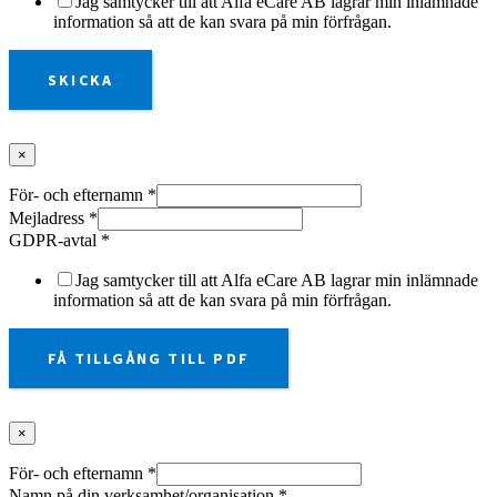
Jag samtycker till att Alfa eCare AB lagrar min inlämnade
information så att de kan svara på min förfrågan.
SKICKA
×
För- och efternamn
*
Mejladress
*
GDPR-avtal
*
Jag samtycker till att Alfa eCare AB lagrar min inlämnade
information så att de kan svara på min förfrågan.
FÅ TILLGÅNG TILL PDF
×
För- och efternamn
*
Namn på din verksamhet/organisation
*