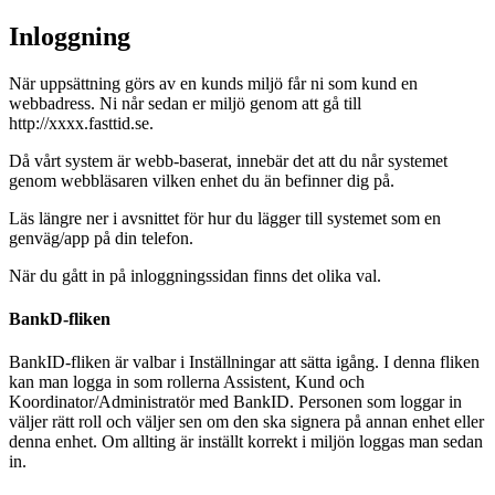
Inloggning
När uppsättning görs av en kunds miljö får ni som kund en
webbadress. Ni når sedan er miljö genom att gå till
http://xxxx.fasttid.se.
Då vårt system är webb-baserat, innebär det att du når systemet
genom webbläsaren vilken enhet du än befinner dig på.
Läs längre ner i avsnittet för hur du lägger till systemet som en
genväg/app på din telefon.
När du gått in på inloggningssidan finns det olika val.
BankD-fliken
BankID-fliken är valbar i Inställningar att sätta igång. I denna fliken
kan man logga in som rollerna Assistent, Kund och
Koordinator/Administratör med BankID. Personen som loggar in
väljer rätt roll och väljer sen om den ska signera på annan enhet eller
denna enhet. Om allting är inställt korrekt i miljön loggas man sedan
in.