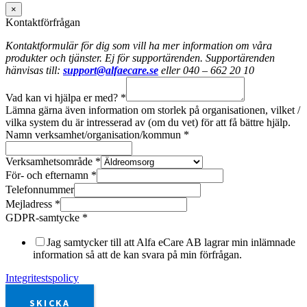
×
Kontaktförfrågan
Kontaktformulär för dig som vill ha mer information om våra
produkter och tjänster. Ej för supportärenden. Supportärenden
hänvisas till:
support@alfaecare.se
eller 040 – 662 20 10
Vad kan vi hjälpa er med?
*
Lämna gärna även information om storlek på organisationen, vilket /
vilka system du är intresserad av (om du vet) för att få bättre hjälp.
Namn verksamhet/organisation/kommun
*
Verksamhetsområde
*
För- och efternamn
*
Telefonnummer
Mejladress
*
GDPR-samtycke
*
Jag samtycker till att Alfa eCare AB lagrar min inlämnade
information så att de kan svara på min förfrågan.
Integritestspolicy
SKICKA