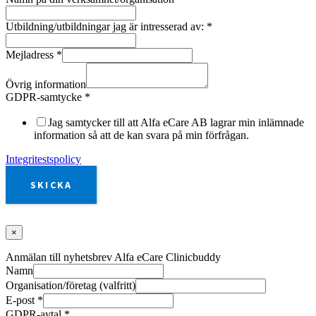
Utbildning/utbildningar jag är intresserad av:
*
Mejladress
*
Övrig information
GDPR-samtycke
*
Jag samtycker till att Alfa eCare AB lagrar min inlämnade
information så att de kan svara på min förfrågan.
Integritestspolicy
SKICKA
×
Anmälan till nyhetsbrev Alfa eCare Clinicbuddy
Namn
Organisation/företag (valfritt)
E-post
*
GDPR-avtal
*