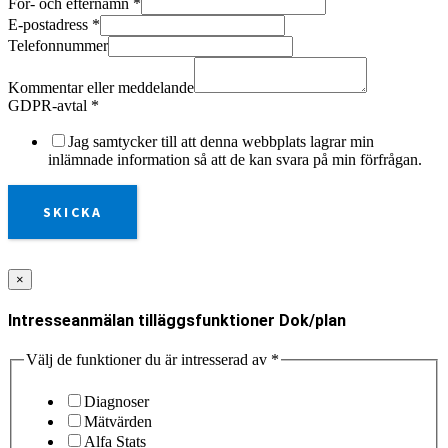
För- och efternamn
*
E-postadress
*
Telefonnummer
Kommentar eller meddelande
GDPR-avtal
*
Jag samtycker till att denna webbplats lagrar min
inlämnade information så att de kan svara på min förfrågan.
SKICKA
×
Intresseanmälan tilläggsfunktioner Dok/plan
Välj de funktioner du är intresserad av
*
Diagnoser
Mätvärden
Alfa Stats