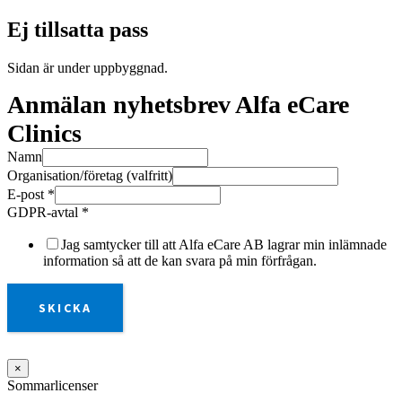
Ej tillsatta pass
Sidan är under uppbyggnad.
Anmälan nyhetsbrev Alfa eCare
Clinics
Namn
Organisation/företag (valfritt)
E-post
*
GDPR-avtal
*
Jag samtycker till att Alfa eCare AB lagrar min inlämnade
information så att de kan svara på min förfrågan.
SKICKA
×
Sommarlicenser