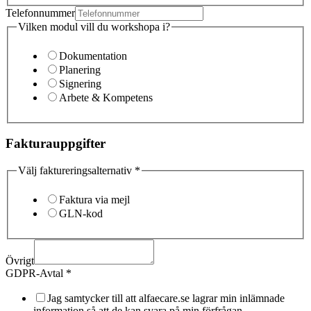
Telefonnummer
Vilken modul vill du workshopa i?
Dokumentation
Planering
Signering
Arbete & Kompetens
Fakturauppgifter
Välj faktureringsalternativ
*
Faktura via mejl
GLN-kod
Övrigt
GDPR-Avtal
*
Jag samtycker till att alfaecare.se lagrar min inlämnade
information så att de kan svara på min förfrågan.