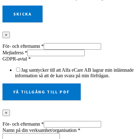
SKICKA
×
För- och efternamn
*
Mejladress
*
GDPR-avtal
*
Jag samtycker till att Alfa eCare AB lagrar min inlämnade
information så att de kan svara på min förfrågan.
FÅ TILLGÅNG TILL PDF
×
För- och efternamn
*
Namn på din verksamhet/organisation
*