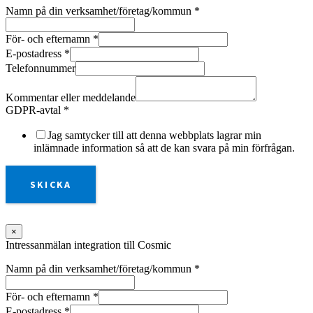
Namn på din verksamhet/företag/kommun
*
För- och efternamn
*
E-postadress
*
Telefonnummer
Kommentar eller meddelande
GDPR-avtal
*
Jag samtycker till att denna webbplats lagrar min
inlämnade information så att de kan svara på min förfrågan.
SKICKA
×
Intressanmälan integration till Cosmic
Namn på din verksamhet/företag/kommun
*
För- och efternamn
*
E-postadress
*