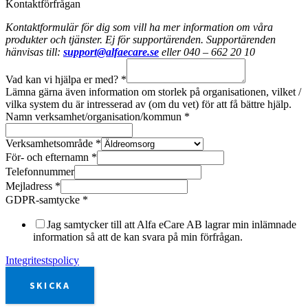
Kontaktförfrågan
Kontaktformulär för dig som vill ha mer information om våra
produkter och tjänster. Ej för supportärenden. Supportärenden
hänvisas till:
support@alfaecare.se
eller 040 – 662 20 10
Vad kan vi hjälpa er med?
*
Lämna gärna även information om storlek på organisationen, vilket /
vilka system du är intresserad av (om du vet) för att få bättre hjälp.
Namn verksamhet/organisation/kommun
*
Verksamhetsområde
*
För- och efternamn
*
Telefonnummer
Mejladress
*
GDPR-samtycke
*
Jag samtycker till att Alfa eCare AB lagrar min inlämnade
information så att de kan svara på min förfrågan.
Integritestspolicy
SKICKA