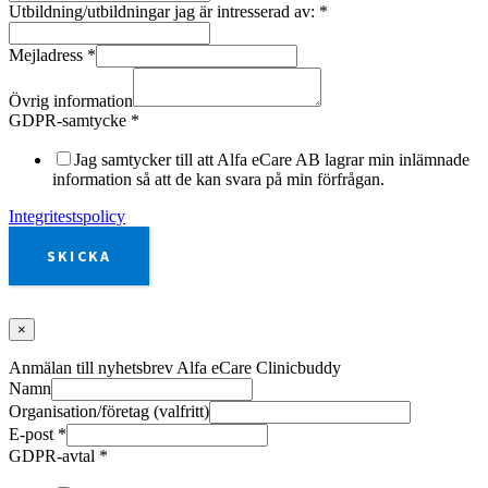
Utbildning/utbildningar jag är intresserad av:
*
Mejladress
*
Övrig information
GDPR-samtycke
*
Jag samtycker till att Alfa eCare AB lagrar min inlämnade
information så att de kan svara på min förfrågan.
Integritestspolicy
SKICKA
×
Anmälan till nyhetsbrev Alfa eCare Clinicbuddy
Namn
Organisation/företag (valfritt)
E-post
*
GDPR-avtal
*