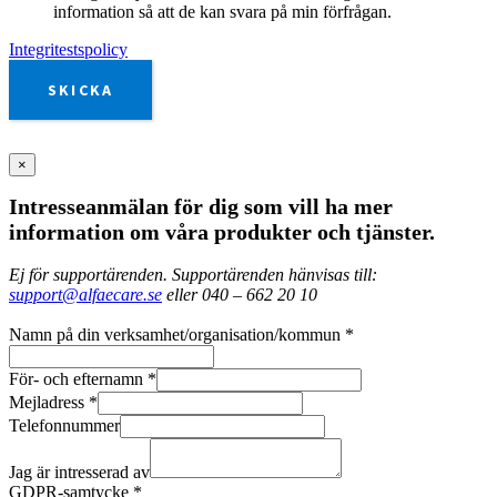
information så att de kan svara på min förfrågan.
Integritestspolicy
SKICKA
×
Intresseanmälan för dig som vill ha mer
information om våra produkter och tjänster.
Ej för supportärenden. Supportärenden hänvisas till:
support@alfaecare.se
eller 040 – 662 20 10
Namn på din verksamhet/organisation/kommun
*
För- och efternamn
*
Mejladress
*
Telefonnummer
Jag är intresserad av
GDPR-samtycke
*