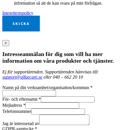
information så att de kan svara på min förfrågan.
Integritestspolicy
SKICKA
×
Intresseanmälan för dig som vill ha mer
information om våra produkter och tjänster.
Ej för supportärenden. Supportärenden hänvisas till:
support@alfaecare.se
eller 040 – 662 20 10
Namn på din verksamhet/organisation/kommun
*
För- och efternamn
*
Mejladress
*
Telefonnummer
Jag är intresserad av
GDPR-samtycke
*