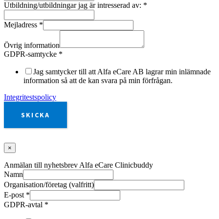
Utbildning/utbildningar jag är intresserad av:
*
Mejladress
*
Övrig information
GDPR-samtycke
*
Jag samtycker till att Alfa eCare AB lagrar min inlämnade
information så att de kan svara på min förfrågan.
Integritestspolicy
SKICKA
×
Anmälan till nyhetsbrev Alfa eCare Clinicbuddy
Namn
Organisation/företag (valfritt)
E-post
*
GDPR-avtal
*