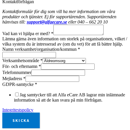
Kontaktförfrågan
Kontaktformulär för dig som vill ha mer information om våra
produkter och tjänster. Ej för supportärenden. Supportärenden
hänvisas till:
support@alfaecare.se
eller 040 – 662 20 10
Vad kan vi hjälpa er med?
*
Lämna gärna även information om storlek på organisationen, vilket /
vilka system du är intresserad av (om du vet) för att få bättre hjälp.
Namn verksamhet/organisation/kommun
*
Verksamhetsområde
*
För- och efternamn
*
Telefonnummer
Mejladress
*
GDPR-samtycke
*
Jag samtycker till att Alfa eCare AB lagrar min inlämnade
information så att de kan svara på min förfrågan.
Integritestspolicy
SKICKA