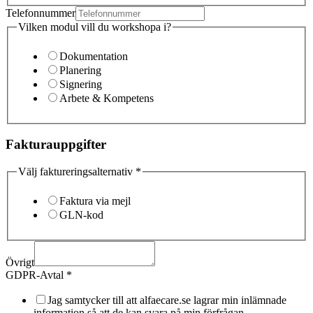
Telefonnummer
Vilken modul vill du workshopa i?
Dokumentation
Planering
Signering
Arbete & Kompetens
Fakturauppgifter
Välj faktureringsalternativ
*
Faktura via mejl
GLN-kod
Övrigt
GDPR-Avtal
*
Jag samtycker till att alfaecare.se lagrar min inlämnade
information så att de kan svara på min förfrågan.