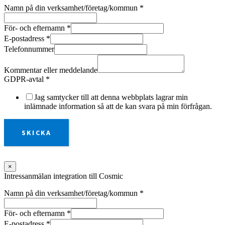
Namn på din verksamhet/företag/kommun
*
För- och efternamn
*
E-postadress
*
Telefonnummer
Kommentar eller meddelande
GDPR-avtal
*
Jag samtycker till att denna webbplats lagrar min
inlämnade information så att de kan svara på min förfrågan.
SKICKA
×
Intressanmälan integration till Cosmic
Namn på din verksamhet/företag/kommun
*
För- och efternamn
*
E-postadress
*