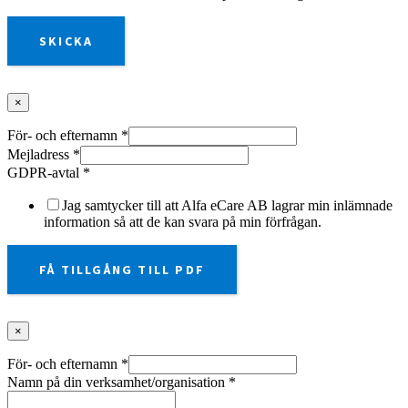
SKICKA
×
För- och efternamn
*
Mejladress
*
GDPR-avtal
*
Jag samtycker till att Alfa eCare AB lagrar min inlämnade
information så att de kan svara på min förfrågan.
FÅ TILLGÅNG TILL PDF
×
För- och efternamn
*
Namn på din verksamhet/organisation
*