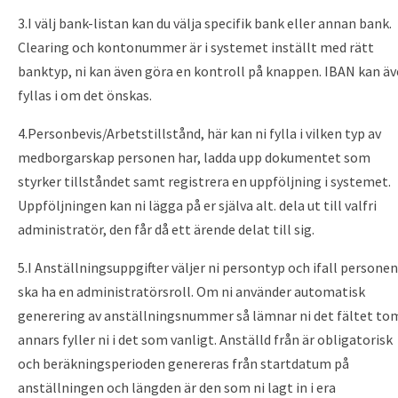
3.I välj bank-listan kan du välja specifik bank eller annan bank.
Clearing och kontonummer är i systemet inställt med rätt
banktyp, ni kan även göra en kontroll på knappen. IBAN kan ä
fyllas i om det önskas.
4.Personbevis/Arbetstillstånd, här kan ni fylla i vilken typ av
medborgarskap personen har, ladda upp dokumentet som
styrker tillståndet samt registrera en uppföljning i systemet.
Uppföljningen kan ni lägga på er själva alt. dela ut till valfri
administratör, den får då ett ärende delat till sig.
5.I Anställningsuppgifter väljer ni persontyp och ifall personen
ska ha en administratörsroll. Om ni använder automatisk
generering av anställningsnummer så lämnar ni det fältet to
annars fyller ni i det som vanligt. Anställd från är obligatorisk
och beräkningsperioden genereras från startdatum på
anställningen och längden är den som ni lagt in i era