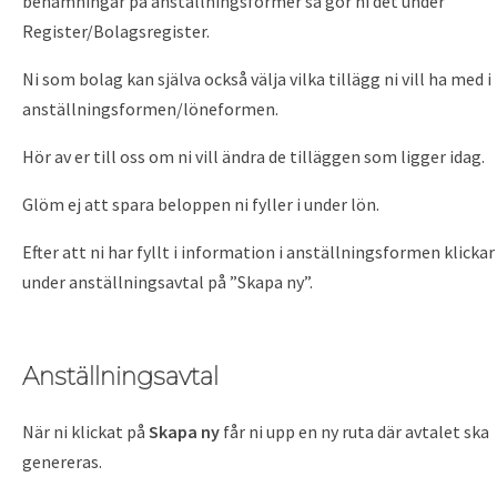
benämningar på anställningsformer så gör ni det under
Register/Bolagsregister.
Ni som bolag kan själva också välja vilka tillägg ni vill ha med i
anställningsformen/löneformen.
Hör av er till oss om ni vill ändra de tilläggen som ligger idag.
Glöm ej att spara beloppen ni fyller i under lön.
Efter att ni har fyllt i information i anställningsformen klickar
under anställningsavtal på ”Skapa ny”.
Anställningsavtal
När ni klickat på
Skapa ny
får ni upp en ny ruta där avtalet ska
genereras.