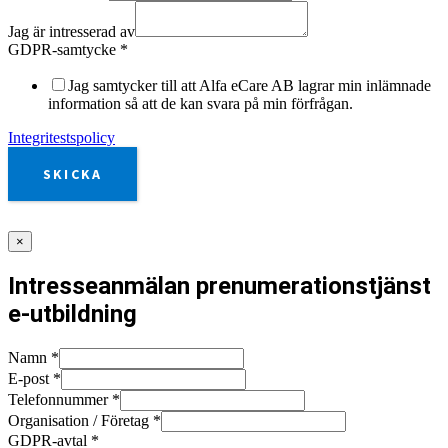
Jag är intresserad av
GDPR-samtycke
*
Jag samtycker till att Alfa eCare AB lagrar min inlämnade
information så att de kan svara på min förfrågan.
Integritestspolicy
SKICKA
×
Intresseanmälan prenumerationstjänst
e-utbildning
Namn
*
E-post
*
Telefonnummer
*
Organisation / Företag
*
GDPR-avtal
*