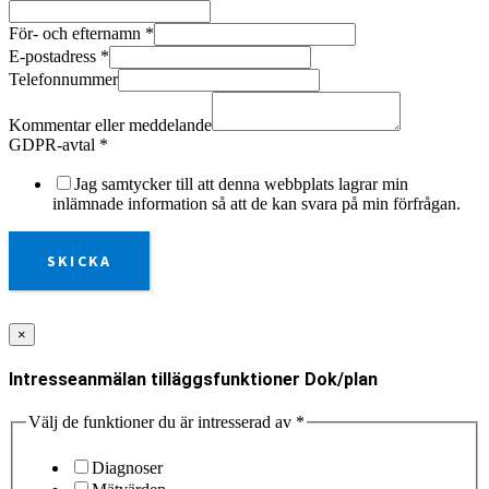
För- och efternamn
*
E-postadress
*
Telefonnummer
Kommentar eller meddelande
GDPR-avtal
*
Jag samtycker till att denna webbplats lagrar min
inlämnade information så att de kan svara på min förfrågan.
SKICKA
×
Intresseanmälan tilläggsfunktioner Dok/plan
Välj de funktioner du är intresserad av
*
Diagnoser