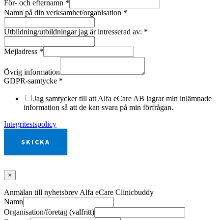
För- och efternamn
*
Namn på din verksamhet/organisation
*
Utbildning/utbildningar jag är intresserad av:
*
Mejladress
*
Övrig information
GDPR-samtycke
*
Jag samtycker till att Alfa eCare AB lagrar min inlämnade
information så att de kan svara på min förfrågan.
Integritestspolicy
SKICKA
×
Anmälan till nyhetsbrev Alfa eCare Clinicbuddy
Namn
Organisation/företag (valfritt)