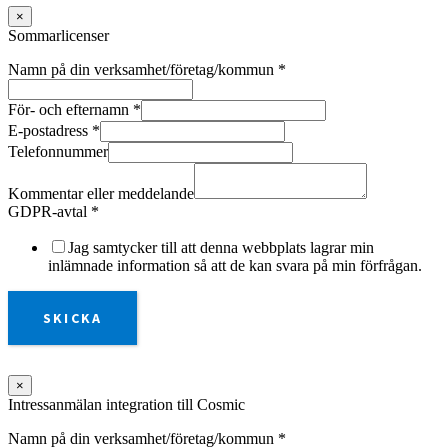
×
Sommarlicenser
Namn på din verksamhet/företag/kommun
*
För- och efternamn
*
E-postadress
*
Telefonnummer
Kommentar eller meddelande
GDPR-avtal
*
Jag samtycker till att denna webbplats lagrar min
inlämnade information så att de kan svara på min förfrågan.
SKICKA
×
Intressanmälan integration till Cosmic
Namn på din verksamhet/företag/kommun
*