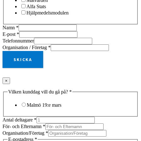
Mätvärden
Alfa Stats
Hjälpmedelsmodulen
Namn
*
E-post
*
Telefonnummer
Organisation / Företag
*
SKICKA
×
Vilken kunddag vill du gå på?
*
Malmö 19:e mars
Antal deltagare
*
För- och Efternamn
*
Organisation/Företag
*
E-postadress
*