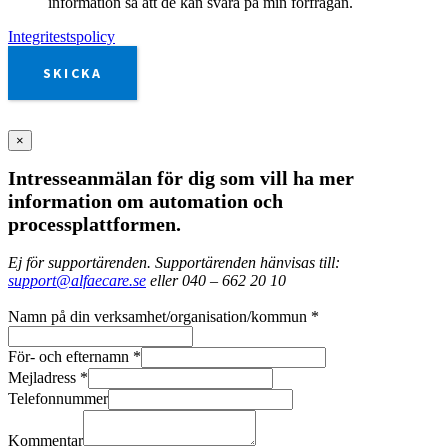
information så att de kan svara på min förfrågan.
Integritestspolicy
SKICKA
×
Intresseanmälan för dig som vill ha mer
information om automation och
processplattformen.
Ej för supportärenden. Supportärenden hänvisas till:
support@alfaecare.se
eller 040 – 662 20 10
Namn på din verksamhet/organisation/kommun
*
För- och efternamn
*
Mejladress
*
Telefonnummer
Kommentar