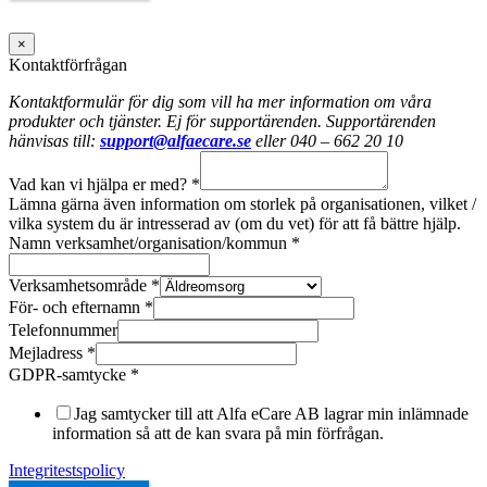
×
Kontaktförfrågan
Kontaktformulär för dig som vill ha mer information om våra
produkter och tjänster. Ej för supportärenden. Supportärenden
hänvisas till:
support@alfaecare.se
eller 040 – 662 20 10
Vad kan vi hjälpa er med?
*
Lämna gärna även information om storlek på organisationen, vilket /
vilka system du är intresserad av (om du vet) för att få bättre hjälp.
Namn verksamhet/organisation/kommun
*
Verksamhetsområde
*
För- och efternamn
*
Telefonnummer
Mejladress
*
GDPR-samtycke
*
Jag samtycker till att Alfa eCare AB lagrar min inlämnade
information så att de kan svara på min förfrågan.
Integritestspolicy