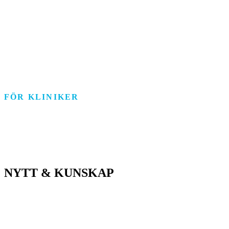
Funktionsstöd
Individ & Familj
Personlig assistans
Arbetsmarknad
FÖR KLINIKER
Rehab/psykologi
Tandvård/Tandteknik
ASIH/Sjukvård
NYTT & KUNSKAP
Nyheter
Kunskapsportalen
Driftstatus