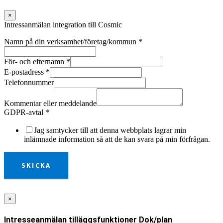
×
Intressanmälan integration till Cosmic
Namn på din verksamhet/företag/kommun
*
För- och efternamn
*
E-postadress
*
Telefonnummer
Kommentar eller meddelande
GDPR-avtal
*
Jag samtycker till att denna webbplats lagrar min
inlämnade information så att de kan svara på min förfrågan.
SKICKA
×
Intresseanmälan tilläggsfunktioner Dok/plan