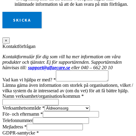
inlämnade information så att de kan svara på min förfrågan.
SKICKA
×
Kontaktförfrågan
Kontaktformulär för dig som vill ha mer information om våra
produkter och tjänster. Ej för supportärenden. Supportärenden
hänvisas till:
support@alfaecare.se
eller 040 – 662 20 10
Vad kan vi hjälpa er med?
*
Lämna gärna även information om storlek på organisationen, vilket /
vilka system du är intresserad av (om du vet) för att få bättre hjälp.
Namn verksamhet/organisation/kommun
*
Verksamhetsområde
*
För- och efternamn
*
Telefonnummer
Mejladress
*
GDPR-samtycke
*