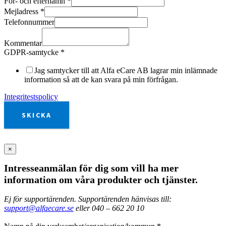
För- och efternamn
*
Mejladress
*
Telefonnummer
Kommentar
GDPR-samtycke
*
Jag samtycker till att Alfa eCare AB lagrar min inlämnade
information så att de kan svara på min förfrågan.
Integritestspolicy
SKICKA
×
Intresseanmälan för dig som vill ha mer
information om våra produkter och tjänster.
Ej för supportärenden. Supportärenden hänvisas till:
support@alfaecare.se
eller 040 – 662 20 10