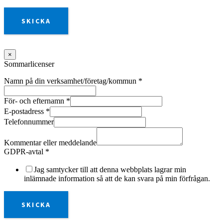
SKICKA
×
Sommarlicenser
Namn på din verksamhet/företag/kommun
*
För- och efternamn
*
E-postadress
*
Telefonnummer
Kommentar eller meddelande
GDPR-avtal
*
Jag samtycker till att denna webbplats lagrar min
inlämnade information så att de kan svara på min förfrågan.
SKICKA