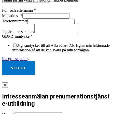
Namn på din verksamhet/organisation/kommun
*
För- och efternamn
*
Mejladress
*
Telefonnummer
Jag är intresserad av
GDPR-samtycke
*
Jag samtycker till att Alfa eCare AB lagrar min inlämnade
information så att de kan svara på min förfrågan.
Integritestspolicy
SKICKA
×
Intresseanmälan prenumerationstjänst
e-utbildning