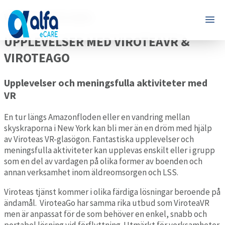
Virotea - virtual reality
UPPLEVELSER MED VIROTEAVR &
VIROTEAGO
Upplevelser och meningsfulla aktiviteter med
VR
En tur längs Amazonfloden eller en vandring mellan
skyskraporna i New York kan bli mer än en dröm med hjälp
av Viroteas VR-glasögon. Fantastiska upplevelser och
meningsfulla aktiviteter kan upplevas enskilt eller i grupp
som en del av vardagen på olika former av boenden och
annan verksamhet inom äldreomsorgen och LSS.
Viroteas tjänst kommer i olika färdiga lösningar beroende på
ändamål. ViroteaGo har samma rika utbud som ViroteaVR
men är anpassat för de som behöver en enkel, snabb och