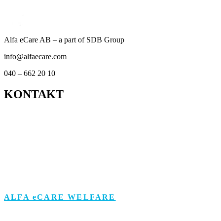
Alfa eCare AB – a part of SDB Group
info@alfaecare.com
040 – 662 20 10
KONTAKT
Kontor
Support
Om personuppgifts­behandling och cookies
Visselblåsarfunktion
ALFA eCARE WELFARE
Äldreomsorg