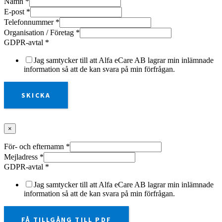
Namn
*
E-post
*
Telefonnummer
*
Organisation / Företag
*
GDPR-avtal
*
Jag samtycker till att Alfa eCare AB lagrar min inlämnade
information så att de kan svara på min förfrågan.
SKICKA
×
För- och efternamn
*
Mejladress
*
GDPR-avtal
*
Jag samtycker till att Alfa eCare AB lagrar min inlämnade
information så att de kan svara på min förfrågan.
FÅ TILLGÅNG TILL PDF