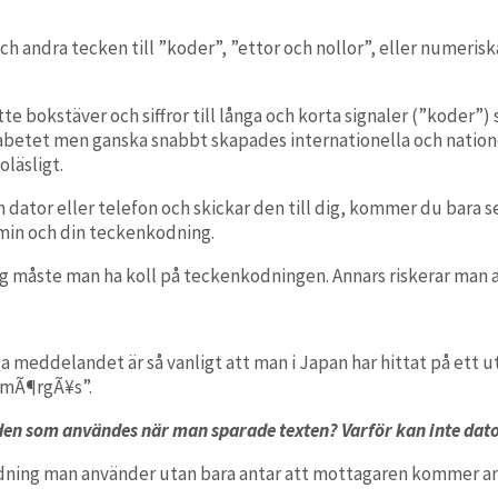
och andra tecken till
”koder”,
”ettor och nollor”
, eller numeris
bokstäver och siffror till långa och korta signaler (”koder”) 
abetet men ganska snabbt skapades internationella och nation
oläsligt.
n dator eller telefon och skickar den till dig, kommer du bara
min och din teckenkodning.
g måste man ha koll på teckenkodningen. Annars riskerar man att 
ga meddelandet är så vanligt att man i Japan har hittat på ett 
SmÃ¶rgÃ¥s”.
den som användes när man sparade texten? Varför kan inte dato
kodning man använder utan bara antar att mottagaren kommer 