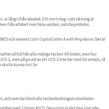
 långt ifrån idealisk. Ett stort steg i rätt riktning är
cken från alfabet över hela världen, valutasymboler,
U+00C5 och namnet
Latin Capital Letter A with Ring Above
. Det är
tter alltså från alla möjliga tecken till koder, men hur
S-2, men på grund av att UCS-2 inte har stöd för emojis, så
n skulle kunna tro! Se
, och som har blivit alla teckenkodningars stamfader.
patibel med 7-bitars ASCII. Dessutom är det den Unicode-