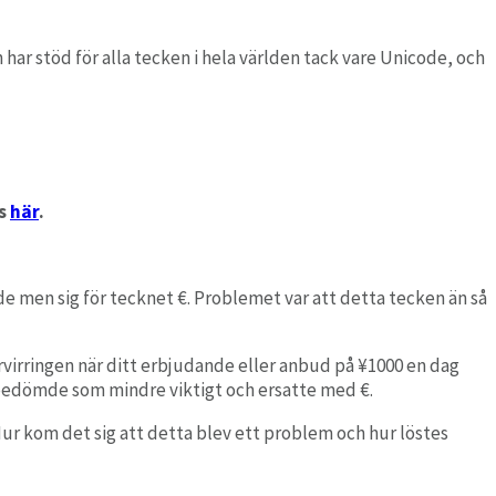
har stöd för alla tecken i hela världen tack vare Unicode, och
ss
här
.
de men sig för tecknet €. Problemet var att detta tecken än så
rvirringen när d
itt
erbjudande eller anbud på
¥
1000 en dag
 bedömde som mindre viktigt och
ersatte
med €.
. Hur kom det sig att detta blev ett problem och hur löstes