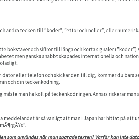
Avvikelsehantering
Rapportera, hantera och följa upp avvikelser.
och andra tecken till
”koder”,
”ettor och nollor”
, eller numeris
bokstäver och siffror till långa och korta signaler (”koder”) 
abetet men ganska snabbt skapades internationella och nation
oläsligt.
n dator eller telefon och skickar den till dig, kommer du bara
min och din teckenkodning.
g måste man ha koll på teckenkodningen. Annars riskerar man att 
ga meddelandet är så vanligt att man i Japan har hittat på ett 
SmÃ¶rgÃ¥s”.
den som användes när man sparade texten? Varför kan inte dato