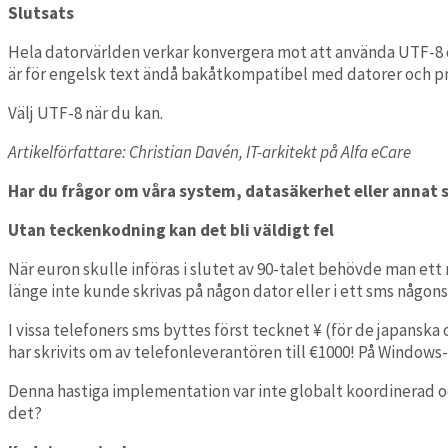
Slutsats
Hela datorvärlden verkar konvergera mot att använda UTF-8 öve
är för engelsk text ändå bakåtkompatibel med datorer och 
Välj UTF-8 när du kan.
Artikelförfattare: Christian Davén, IT-arkitekt på Alfa eCare
Har du frågor om våra system, datasäkerhet eller annat 
Utan teckenkodning kan det bli väldigt fel
När euron skulle införas i slutet av 90-talet behövde man ett
länge inte kunde skrivas på någon dator eller i ett sms någons
I
vissa
telefoner
s sms
byttes
först
tecknet
¥
(för de japanska 
har skrivits om av telefonleverantören till €1000
!
På Windows-
Denna hastiga implementation var inte globalt koordinerad
o
det?