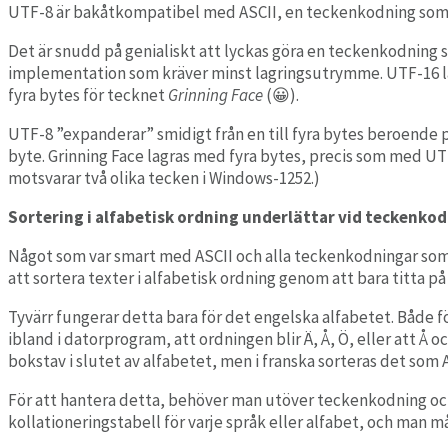
UTF-8 är bakåtkompatibel med ASCII, en teckenkodning som to
Det är snudd på genialiskt att lyckas göra en teckenkodning
implementation som kräver minst lagringsutrymme. UTF-16 lagr
fyra bytes för tecknet
Grinning Face
(😀).
UTF-8 ”expanderar” smidigt från en till fyra bytes beroende 
byte. Grinning Face lagras med fyra bytes, precis som med UTF-
motsvarar två olika tecken i Windows-1252.)
Sortering i alfabetisk ordning underlättar vid teckenko
Något som var smart med ASCII och alla teckenkodningar som utö
att sortera texter i alfabetisk ordning genom att bara titta på
Tyvärr fungerar detta bara för det engelska alfabetet. Både f
ibland i datorprogram, att ordningen blir Ä, Å, Ö, eller att Å 
bokstav i slutet av alfabetet, men i franska sorteras det som A
För att hantera detta, behöver man utöver teckenkodning oc
kollationeringstabell för varje språk eller alfabet, och man 