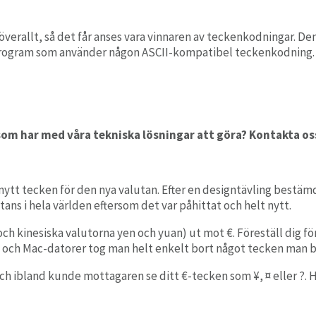
rallt, så det får anses vara vinnaren av teckenkodningar. Den 
program som använder någon ASCII-kompatibel teckenkodning.
som har med våra tekniska lösningar att göra? Kontakta o
 nytt tecken för den nya valutan. Efter en designtävling bestäm
tans i hela världen eftersom det var påhittat och helt nytt.
och kinesiska valutorna yen och yuan)
ut mot €. Föreställ dig fö
 och Mac-datorer
tog man helt enkelt bort något tecken man
ch
ibland
kunde mottagare
n
se
ditt
€-teck
en
som
¥
, ¤ eller ?