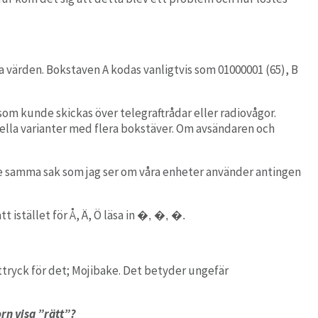
Automation
Robotisk automationslösning med RPA / RDA
ka värden
.
Bokstaven A kodas
vanligtvis
som
0
1000001
(65)
, B
som kunde skickas över telegraftrådar eller radiovågor.
ella varianter med flera bokstäver. Om avsändaren och
 se samma sak som jag ser om våra enheter använder antingen
istället för Å, Ä, Ö läsa in
�, �, �.
uttryck för det; Mojibake. Det betyder ungefär
rn visa ”rätt”?