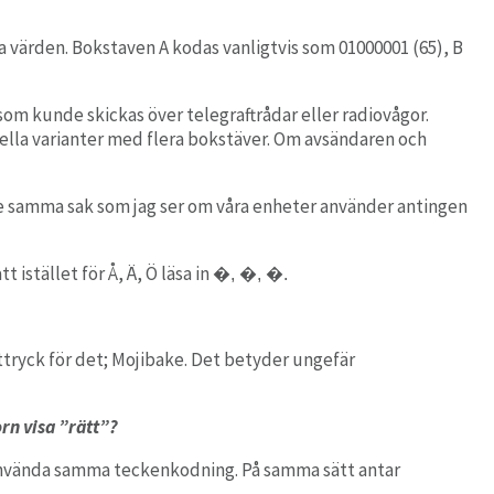
ka värden
.
Bokstaven A kodas
vanligtvis
som
0
1000001
(65)
, B
som kunde skickas över telegraftrådar eller radiovågor.
ella varianter med flera bokstäver. Om avsändaren och
 se samma sak som jag ser om våra enheter använder antingen
istället för Å, Ä, Ö läsa in
�, �, �.
uttryck för det; Mojibake. Det betyder ungefär
rn visa ”rätt”?
använda samma teckenkodning. På samma sätt antar