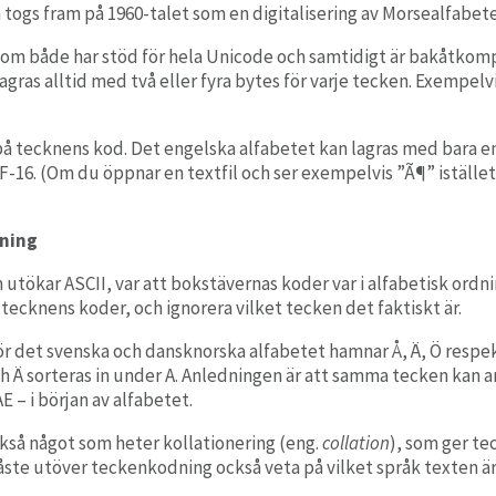
gs fram på 1960-talet som en digitalisering av Morsealfabetet
 som både har stöd för hela Unicode och samtidigt är bakåtkom
as alltid med två eller fyra bytes för varje tecken. Exempelv
på tecknens kod. Det engelska alfabetet kan lagras med bara e
16. (Om du öppnar en textfil och ser exempelvis ”Ã¶” istället f
dning
kar ASCII, var att bokstävernas koder var i alfabetisk ordning.
 tecknens koder, och ignorera vilket tecken det faktiskt är.
ör det svenska och dansknorska alfabetet hamnar Å, Ä, Ö respek
och Ä sorteras in under A. Anledningen är att samma tecken kan a
E – i början av alfabetet.
kså något som heter kollationering (eng.
collation
), som ger te
måste utöver teckenkodning också veta på vilket språk texten är