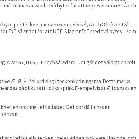
is måste man använda två bytes för att representera ett Å och
n byte per tecken, medan exempelvis Å, Ä och Ö kräver två
ör ”ö”, så är det för att UTF-8 lagrar ”ö” med två bytes – som
 A var 65, B 66, C 67 och så vidare. Det gör det väldigt enkelt
tive Æ, Ø, Å i fel ordning i teckenkodningarna. Detta märks
nvändas på olika sätt i olika språk. Exempelvis är Æ i danska en
cknen en ordning i ett alfabet. Det bör då finnas en
 skriven.
har stöd för alla tecken i hela världen tack vare Unicode, och