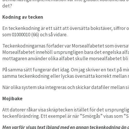
Arbete & Praktik
det?
Hantera lovjobb och lovpraktik.
Kodning av tecken
LowCode
En teckenkodning är ett sätt att översätta
bokstäver, siffror 
Bygg e-tjänster utan kod.
som
0
1000010
(66)
och så vidare.
Teckenkodningarnas förfader var Morsealfabetet som översatte 
Morsealfabetet innehöll ursprungligen bara det engelska alf
mottagaren använder olika alfabet skulle morsealfabetet bli 
På samma sätt fungerar det idag. Om jag skriver en text på mi
samma teckenkodning eller lyckas översätta korrekt mellan 
När olika system ska integreras och skickar datafiler mellan si
Mojibake
Att datorer råkar visa skräptecken istället för det ursprungli
teckenförändring. Ett exempel är när ”Smörgås” visas som ”
Men varför visas text ibland med en annan teckenkodning än 