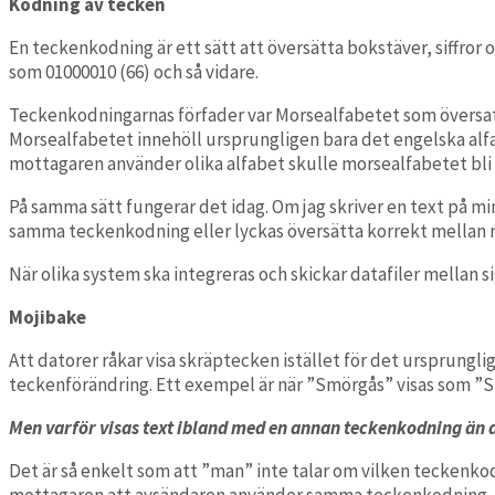
Kodning av tecken
En teckenkodning är ett sätt att översätta
bokstäver, siffror 
som
0
1000010
(66)
och så vidare.
Teckenkodningarnas förfader var Morsealfabetet som översatte 
Morsealfabetet innehöll ursprungligen bara det engelska alf
mottagaren använder olika alfabet skulle morsealfabetet bli 
På samma sätt fungerar det idag. Om jag skriver en text på mi
samma teckenkodning eller lyckas översätta korrekt mellan 
När olika system ska integreras och skickar datafiler mellan si
Mojibake
Att datorer råkar visa skräptecken istället för det ursprungli
teckenförändring. Ett exempel är när ”Smörgås” visas som ”
Men varför visas text ibland med en annan teckenkodning än 
Det är så enkelt som att ”man” inte talar om vilken tecken
mottagaren att avsändaren använder samma teckenkodning.