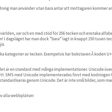
kodning man använder utan bara antar att mottagaren kommer 
lden, var och en med stöd för 256 tecken och enstaka alfabet, är
n! I dagsläget har man dock ”bara” lagt in knappt 150 tusen te
is.
olika kategorier av tecken. Exempelvis har bokstaven Å koden 
om det är en standard med många implementationer. Unicode översä
 sätt. SMS med Unicode implementerades först med kodningen UC
m standardiseras genom Unicode. Det är inte små bilder, som ma
v alla webbplatser.