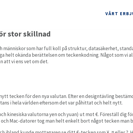
llnad
VÅRT ERB
r stor skillnad
Sy
nniskor som har full koll på struktur, datasäkerhet, standar
nga helt okända berättelsen om teckenkodning. Något som vi al
Planering
n att vi ens vet om det.
Användarvänlig planeringsmodul för vård och omsorg.
PARTNERSKAP
ARBETA HOS OSS
Myndighet
Ta
Heltäckande verksamhetssystem för socialtjänstens
myndighetsutövning,
 nytt tecken för den nya valutan. Efter en designtävling bestäm
tans i hela världen eftersom det var påhittat och helt nytt.
Arbete & Kompetens
och kinesiska valutorna yen och yuan)
ut mot €. Föreställ dig fö
Enkel och strukturerad journalföring.
 och Mac-datorer
tog man helt enkelt bort något tecken man
A
ch
ibland
kunde mottagare
n
se
ditt
€-teck
en
som
¥
, ¤ eller ?