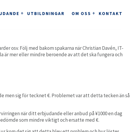
JUDANDE
UTBILDNINGAR
OM OSS
KONTAKT
stem för kliniker
der osv. Följ med bakom spakarna när Christian Davén, IT-
la är mer eller mindre beroende av att det ska fungera och
ClinicBuddy
Journalsystem för kliniker.
KVALITETSARBETE
ndvård och tandteknik
de men sig för tecknet €. Problemet var att detta tecken än så
Clinics
Ett komplett molnbaserat tandvårdssystem.
rvirringen när d
itt
erbjudande eller anbud på
¥
1000 en dag
 bedömde som mindre viktigt och
ersatte
med €.
utomation
. Hur kom det sig att detta blev ett problem och hur löstes