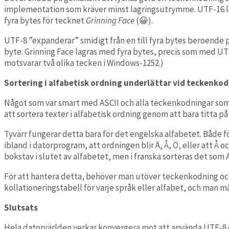
implementation som kräver minst lagringsutrymme. UTF-16 lagr
fyra bytes för tecknet
Grinning Face
(😀).
UTF-8 ”expanderar” smidigt från en till fyra bytes beroende 
byte. Grinning Face lagras med fyra bytes, precis som med UTF-
motsvarar två olika tecken i Windows-1252.)
Sortering i alfabetisk ordning underlättar vid teckenko
Något som var smart med ASCII och alla teckenkodningar som utö
att sortera texter i alfabetisk ordning genom att bara titta på
Tyvärr fungerar detta bara för det engelska alfabetet. Både f
ibland i datorprogram, att ordningen blir Ä, Å, Ö, eller att Å 
bokstav i slutet av alfabetet, men i franska sorteras det som A
För att hantera detta, behöver man utöver teckenkodning oc
kollationeringstabell för varje språk eller alfabet, och man 
Slutsats
Hela datorvärlden verkar konvergera mot att använda UTF-8 öve