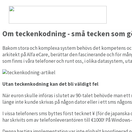
Om teckenkodning – små tecken som gör stor ski
2022-11-29
Om teckenkodning - små tecken som gö
Alfa eCare Welfare moduler
Bakom stora och komplexa system behövs det kompetens och mä
arkitekt på Alfa eCare, berättar den fascinerande och för må
Dokumentation
som finns i våra telefoner och runt oss, i olika datasystem, uta
Enkel och strukturerad journalföring för utförare.
OM OSS
Signering
Utan teckenkodning kan det bli väldigt fel
Säker digital signering av insatser och läkemedel.
När euron skulle införas i slutet av 90-talet behövde man ett
länge inte kunde skrivas på någon dator eller i ett sms någons
Assistans
I
vissa
telefoner
s sms
byttes
först
tecknet
¥
(för de japanska 
Komplett modul för personlig assistans.
har skrivits om av telefonleverantören till €1000
!
På Windows-
Denna hastiga implementation var inte globalt koordinerad
o