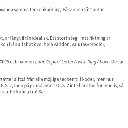
använda samma teckenkodning. På samma sätt antar
 långt ifrån idealisk. Ett stort steg i rätt riktning är
cken från alfabet över hela världen, valutasymboler,
U+00C5 och namnet
Latin Capital Letter A with Ring Above
. Det är
tter alltså från alla möjliga tecken till koder, men hur
S-2, men på grund av att UCS-2 inte har stöd för emojis, så
n skulle kunna tro! Se