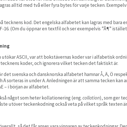
as alltid med två eller fyra bytes för varje tecken. Exempelv
på tecknens kod. Det engelska alfabetet kan lagras med bara e
16. (Om du öppnar en textfil och ser exempelvis ”Ã¶” istället f
dning
kar ASCII, var att bokstävernas koder var i alfabetisk ordning.
 tecknens koder, och ignorera vilket tecken det faktiskt är.
ör det svenska och dansknorska alfabetet hamnar Å, Ä, Ö respek
och Ä sorteras in under A. Anledningen är att samma tecken kan a
E – i början av alfabetet.
kså något som heter kollationering (eng.
collation
), som ger te
måste utöver teckenkodning också veta på vilket språk texten är
rallt, så det får anses vara vinnaren av teckenkodningar. Den 