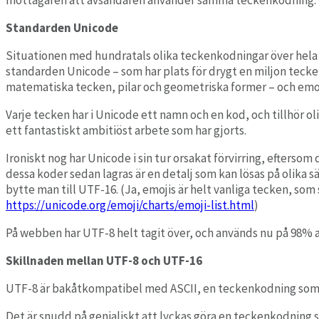
Standarden Unicode
Situationen med hundratals olika teckenkodningar över hela vär
standarden Unicode – som har plats för drygt en miljon tecke
matematiska tecken, pilar och geometriska former – och emoj
Varje tecken har i Unicode ett namn och en kod, och tillhör 
ett fantastiskt ambitiöst arbete som har gjorts.
Ironiskt nog har Unicode i sin tur orsakat förvirring, efters
dessa koder sedan lagras är en detalj som kan lösas på olika
bytte man till UTF-16. (Ja, emojis är helt vanliga tecken, so
https://unicode.org/emoji/charts/emoji-list.html
)
På webben har UTF-8 helt tagit över, och används nu på 98% a
Skillnaden mellan UTF-8 och UTF-16
UTF-8 är bakåtkompatibel med ASCII, en teckenkodning som to
Det är snudd på genialiskt att lyckas göra en teckenkodning