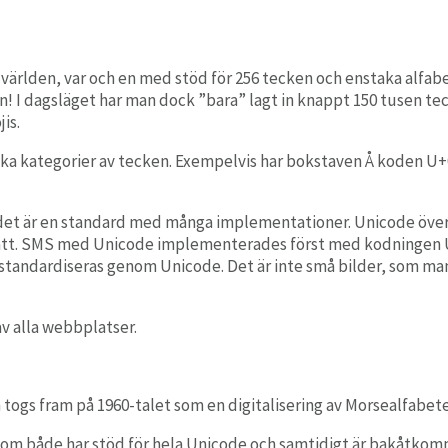
lden, var och en med stöd för 256 tecken och enstaka alfabet, är
n! I dagsläget har man dock ”bara” lagt in knappt 150 tusen te
is.
olika kategorier av tecken. Exempelvis har bokstaven Å koden 
om det är en standard med många implementationer. Unicode översä
 sätt. SMS med Unicode implementerades först med kodningen UC
m standardiseras genom Unicode. Det är inte små bilder, som ma
v alla webbplatser.
gs fram på 1960-talet som en digitalisering av Morsealfabetet
 som både har stöd för hela Unicode och samtidigt är bakåtkom