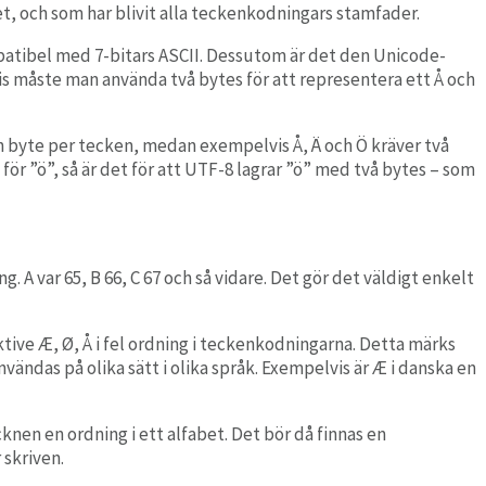
, och som har blivit alla teckenkodningars stamfader.
patibel med 7-bitars ASCII. Dessutom är det den Unicode-
is måste man använda två bytes för att representera ett Å och
n byte per tecken, medan exempelvis Å, Ä och Ö kräver två
ör ”ö”, så är det för att UTF-8 lagrar ”ö” med två bytes – som
 A var 65, B 66, C 67 och så vidare. Det gör det väldigt enkelt
tive Æ, Ø, Å i fel ordning i teckenkodningarna. Detta märks
nvändas på olika sätt i olika språk. Exempelvis är Æ i danska en
cknen en ordning i ett alfabet. Det bör då finnas en
 skriven.