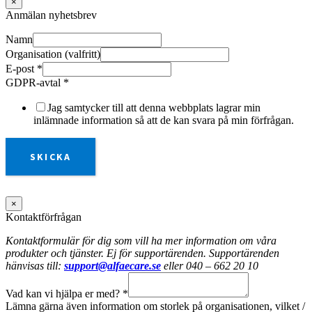
×
Anmälan nyhetsbrev
Namn
Organisation (valfritt)
E-post
*
GDPR-avtal
*
Jag samtycker till att denna webbplats lagrar min
inlämnade information så att de kan svara på min förfrågan.
SKICKA
×
Kontaktförfrågan
Kontaktformulär för dig som vill ha mer information om våra
produkter och tjänster. Ej för supportärenden. Supportärenden
hänvisas till:
support@alfaecare.se
eller 040 – 662 20 10
Vad kan vi hjälpa er med?
*
Lämna gärna även information om storlek på organisationen, vilket /