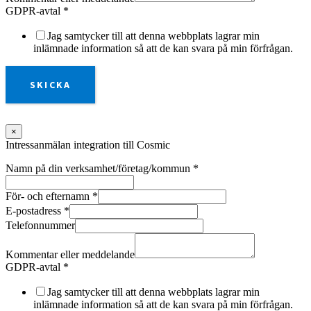
GDPR-avtal
*
Jag samtycker till att denna webbplats lagrar min
inlämnade information så att de kan svara på min förfrågan.
SKICKA
×
Intressanmälan integration till Cosmic
Namn på din verksamhet/företag/kommun
*
För- och efternamn
*
E-postadress
*
Telefonnummer
Kommentar eller meddelande
GDPR-avtal
*
Jag samtycker till att denna webbplats lagrar min
inlämnade information så att de kan svara på min förfrågan.