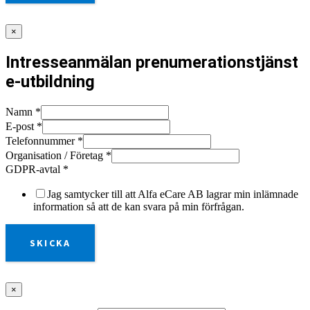
×
Intresseanmälan prenumerationstjänst
e-utbildning
Namn
*
E-post
*
Telefonnummer
*
Organisation / Företag
*
GDPR-avtal
*
Jag samtycker till att Alfa eCare AB lagrar min inlämnade
information så att de kan svara på min förfrågan.
SKICKA
×