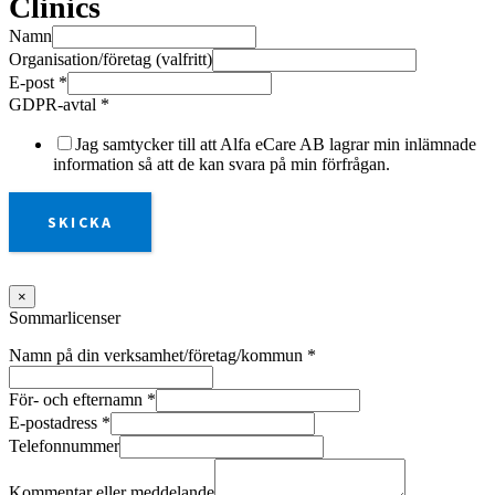
Clinics
Namn
Organisation/företag (valfritt)
E-post
*
GDPR-avtal
*
Jag samtycker till att Alfa eCare AB lagrar min inlämnade
information så att de kan svara på min förfrågan.
SKICKA
×
Sommarlicenser
Namn på din verksamhet/företag/kommun
*
För- och efternamn
*
E-postadress
*
Telefonnummer
Kommentar eller meddelande