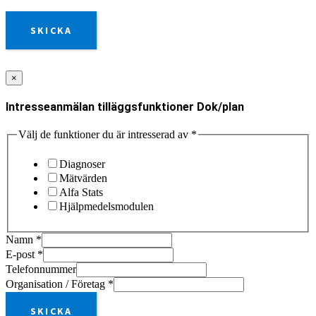
SKICKA
×
Intresseanmälan tilläggsfunktioner Dok/plan
Välj de funktioner du är intresserad av
*
Diagnoser
Mätvärden
Alfa Stats
Hjälpmedelsmodulen
Namn
*
E-post
*
Telefonnummer
Organisation / Företag
*
SKICKA