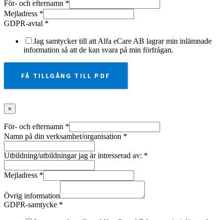
För- och efternamn
*
Mejladress
*
GDPR-avtal
*
Jag samtycker till att Alfa eCare AB lagrar min inlämnade
information så att de kan svara på min förfrågan.
FÅ TILLGÅNG TILL PDF
×
För- och efternamn
*
Namn på din verksamhet/organisation
*
Utbildning/utbildningar jag är intresserad av:
*
Mejladress
*
Övrig information
GDPR-samtycke
*