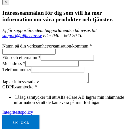
×
Intresseanmälan för dig som vill ha mer
information om våra produkter och tjänster.
Ej för supportärenden. Supportärenden hänvisas till:
support@alfaecare.se
eller 040 – 662 20 10
Namn på din verksamhet/organisation/kommun
*
För- och efternamn
*
Mejladress
*
Telefonnummer
Jag är intresserad av
GDPR-samtycke
*
Jag samtycker till att Alfa eCare AB lagrar min inlämnade
information så att de kan svara på min förfrågan.
Integritestspolicy
SKICKA