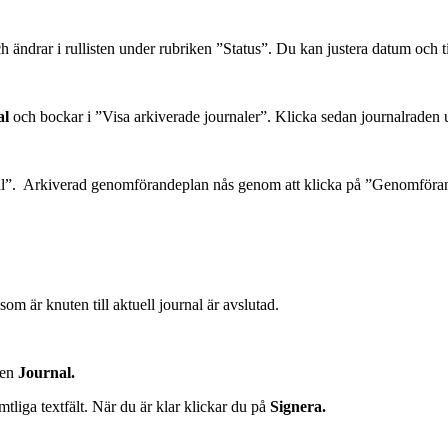
h ändrar i rullisten under rubriken ”Status”. Du kan justera datum och tid
al
och bockar i ”Visa arkiverade journaler”. Klicka sedan journalraden
l”. Arkiverad genomförandeplan nås genom att klicka på ”Genomförand
om är knuten till aktuell journal är avslutad.
ken
Journal.
mtliga textfält. När du är klar klickar du på
Signera.