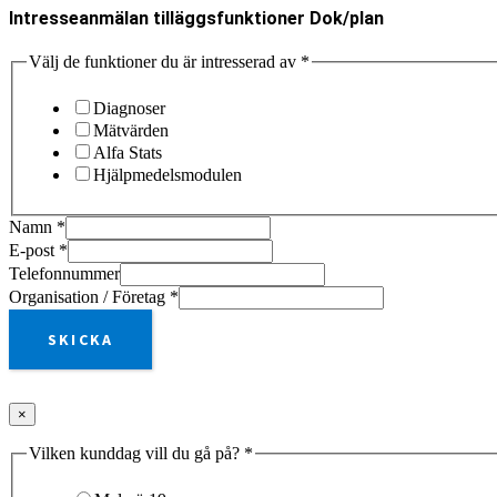
Intresseanmälan tilläggsfunktioner Dok/plan
Välj de funktioner du är intresserad av
*
Diagnoser
Mätvärden
Alfa Stats
Hjälpmedelsmodulen
Namn
*
E-post
*
Telefonnummer
Organisation / Företag
*
SKICKA
×
Vilken kunddag vill du gå på?
*