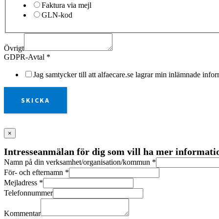
Faktura via mejl
GLN-kod
Övrigt
GDPR-Avtal
*
Jag samtycker till att alfaecare.se lagrar min inlämnade info
SKICKA
×
Intresseanmälan för dig som vill ha mer informat
Namn på din verksamhet/organisation/kommun
*
För- och efternamn
*
Mejladress
*
Telefonnummer
Kommentar