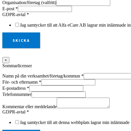
Organisation/företag (valfritt)
E-post
*
GDPR-avtal
*
Jag samtycker till att Alfa eCare AB lagrar min inlämnade in
SKICKA
×
Sommarlicenser
Namn på din verksamhet/företag/kommun
*
För- och efternamn
*
E-postadress
*
Telefonnummer
Kommentar eller meddelande
GDPR-avtal
*
Jag samtycker till att denna webbplats lagrar min inlämnade 