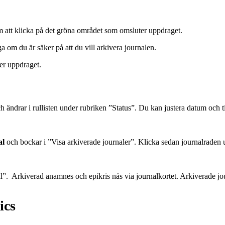
att klicka på det gröna området som omsluter uppdraget.
a om du är säker på att du vill arkivera journalen.
ner uppdraget.
h ändrar i rullisten under rubriken ”Status”. Du kan justera datum och tid
al
och bockar i ”Visa arkiverade journaler”. Klicka sedan journalraden
”. Arkiverad anamnes och epikris nås via journalkortet. Arkiverade j
ics