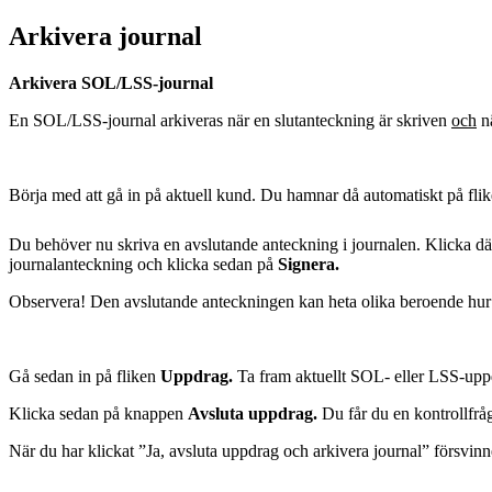
Arkivera journal
Arkivera SOL/LSS-journal
En SOL/LSS-journal arkiveras när en slutanteckning är skriven
och
nä
Börja med att gå in på aktuell kund.
Du hamnar då automatiskt på fli
Du behöver nu skriva en avslutande anteckning i journalen. Klicka d
journalanteckning och klicka sedan på
Signera.
Observera! Den avslutande anteckningen kan heta olika beroende hur de
Gå sedan in på fliken
Uppdrag.
Ta fram aktuellt SOL- eller LSS-upp
Klicka sedan på knappen
Avsluta uppdrag.
Du får du en kontrollfråg
När du har klickat ”Ja, avsluta uppdrag och arkivera journal” försvin