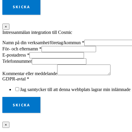
SKICKA
×
Intressanmälan integration till Cosmic
Namn på din verksamhet/företag/kommun
*
För- och efternamn
*
E-postadress
*
Telefonnummer
Kommentar eller meddelande
GDPR-avtal
*
Jag samtycker till att denna webbplats lagrar min inlämnade 
SKICKA
×